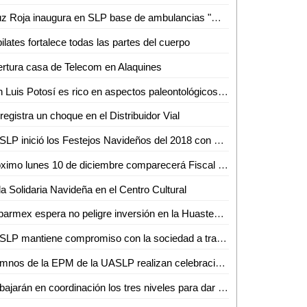
Cruz Roja inaugura en SLP base de ambulancias "Oriente-Sur"
pilates fortalece todas las partes del cuerpo
rtura casa de Telecom en Alaquines
San Luis Potosí es rico en aspectos paleontológicos: Investigador de la UASLP
registra un choque en el Distribuidor Vial
UASLP inició los Festejos Navideños del 2018 con el encendido del Patio del Edificio Central
Próximo lunes 10 de diciembre comparecerá Fiscal ante Diputados
a Solidaria Navideña en el Centro Cultural
Coparmex espera no peligre inversión en la Huasteca con llegada de AMLO
UASLP mantiene compromiso con la sociedad a través del trabajo del voluntariado
Alumnos de la EPM de la UASLP realizan celebración navideña 2018
Trabajarán en coordinación los tres niveles para dar resultados: JM Carreras