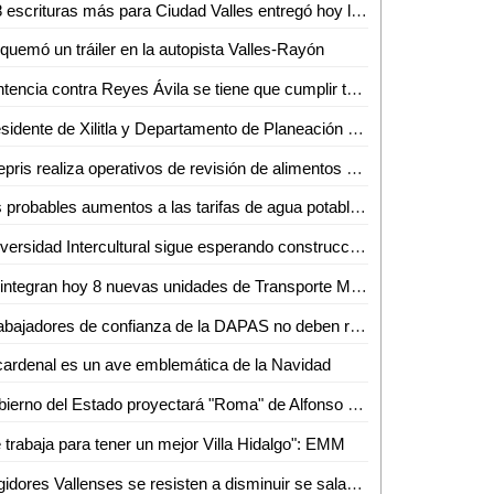
138 escrituras más para Ciudad Valles entregó hoy la Promotora del Estado
quemó un tráiler en la autopista Valles-Rayón
Sentencia contra Reyes Ávila se tiene que cumplir tarde o temprano: LACM
Presidente de Xilitla y Departamento de Planeación del Municipio formalizan integración del COPLADEM
Coepris realiza operativos de revisión de alimentos y matanza de cerdos
Los probables aumentos a las tarifas de agua potable no son responsabilidad de la ASE
Universidad Intercultural sigue esperando construcción de camino por parte del Ayuntamiento
Se integran hoy 8 nuevas unidades de Transporte Mixto a rutas de Valles
"Trabajadores de confianza de la DAPAS no deben recibir aguinaldo, incluyendo a Edgar Sánchez": Alejandro Ballesteros
cardenal es un ave emblemática de la Navidad
Gobierno del Estado proyectará "Roma" de Alfonso Cuarón en la Cineteca Alameda
 trabaja para tener un mejor Villa Hidalgo": EMM
Regidores Vallenses se resisten a disminuir se salario, dicen que legalmente no se puede