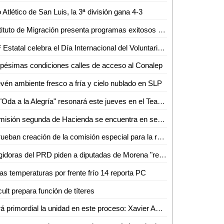
o Atlético de San Luis, la 3ª división gana 4-3
Instituto de Migración presenta programas exitosos en el Congreso de la Unión
DIF Estatal celebra el Día Internacional del Voluntariado
pésimas condiciones calles de acceso al Conalep
vén ambiente fresco a fría y cielo nublado en SLP
La "Oda a la Alegría" resonará este jueves en el Teatro de la Paz
Comisión segunda de Hacienda se encuentra en sesión permanente para el análisis de las leyes de ingresos de 29 municipios
Aprueban creación de la comisión especial para la reforma político-electoral del congreso del Estado
Regidoras del PRD piden a diputadas de Morena "recapacitar" y no aprobar aumento al agua
as temperaturas por frente frío 14 reporta PC
ult prepara función de títeres
Será primordial la unidad en este proceso: Xavier Azuara