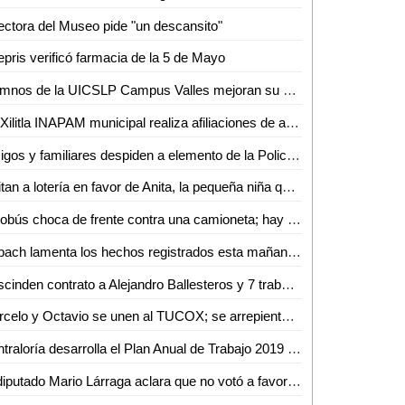
ectora del Museo pide "un descansito"
pris verificó farmacia de la 5 de Mayo
Alumnos de la UICSLP Campus Valles mejoran su página sobre lengua Tének
En Xilitla INAPAM municipal realiza afiliaciones de adultos mayores
Amigos y familiares despiden a elemento de la Policía Municipal fallecido
Invitan a lotería en favor de Anita, la pequeña niña que padece de atrofia cerebral
Autobús choca de frente contra una camioneta; hay 3 lesionados
Cobach lamenta los hechos registrados esta mañana en plantel 08 de Xilitla
Rescinden contrato a Alejandro Ballesteros y 7 trabajadores más
Marcelo y Octavio se unen al TUCOX; se arrepienten de haber apoyado a Xavier Azuara
Contraloría desarrolla el Plan Anual de Trabajo 2019 de los órganos internos de control
El diputado Mario Lárraga aclara que no votó a favor del aumento del agua