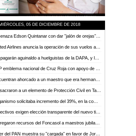
MIÉRCOLES, 05 DE DICIEMBRE DE 2018
Amenaza Edson Quintanar con dar "jalón de orejas" a Diputadas que aprobaron incremento al agua
United Airlines anuncia la operación de sus vuelos a Houston con aviones operados con mejor tecnología y de mayores dimensiones
No pagarán aguinaldo a huelguistas de la DAPA, y las prestaciones se entregarán directamente a trabajadores
SLP emblema nacional de Cruz Roja con apoyo de JM Carreras: Suinaga Cárdenas
Encuentran ahorcado a un maestro que era hermano de un funcionario Federal
Masacraron a un elemento de Protección Civil en Tamazunchale
Organismo solicitaba incremento del 39%, en la comisión aprobamos solo el 14%: Angélica Mendoza
Colectivos exigen elección transparente del nuevo titular de Derechos Humanos
Entregaron recursos del Foncasol a maestros jubilados
Líder del PAN muestra su "cargada" en favor de Jorge Lozano