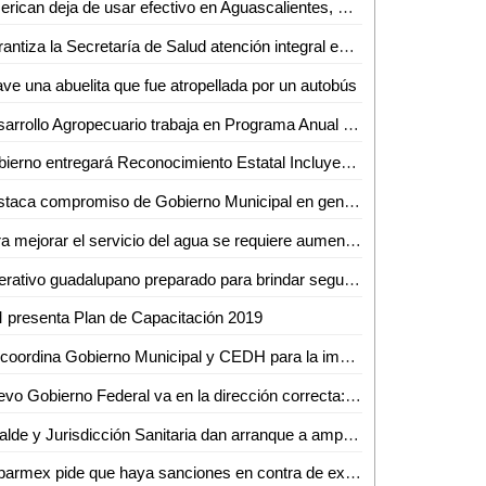
American deja de usar efectivo en Aguascalientes, Gto., Hermosillo, Qro. y SLP
Garantiza la Secretaría de Salud atención integral en salud sexual y reproductiva para adolescentes
ve una abuelita que fue atropellada por un autobús
Desarrollo Agropecuario trabaja en Programa Anual de Trabajo
Gobierno entregará Reconocimiento Estatal Incluyente
Destaca compromiso de Gobierno Municipal en generar acciones contra alerta de género: Regidoras
Para mejorar el servicio del agua se requiere aumentar el costo: Jesús Priego
Operativo guadalupano preparado para brindar seguridad
presenta Plan de Capacitación 2019
Se coordina Gobierno Municipal y CEDH para la impartición del taller sobre Violencia de Género contra las Mujeres
Nuevo Gobierno Federal va en la dirección correcta: Pastor del Ángel
Alcalde y Jurisdicción Sanitaria dan arranque a ampliación de centro de salud en Nuevo Jomté
Coparmex pide que haya sanciones en contra de ex funcionarios de Interapas