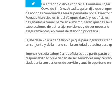
Lo anterior lo dio a conocer el Comisario Edgar
Oswaldo Jiménez Arcadia, quien dijo que el ope
de acciones coordinadas será supervisado por el Director 
Fuerzas Municipales, Israel Vázquez García y los oficiales
designados a tomar parte en el mismo, serán quienes llev
cabo acciones de patrullaje, revisiones y de ser necesario
aseguramientos, en zonas de atención prioritaria.
El Jefe de la Policía Capitalino dijo que para lograr resul
en conjunto y de la mano con la sociedad potosina para qu
Jiménez Arcadia exhortó a los oficiales que participarán en
responsabilidad "que tienen de ser servidores muy cercanos
ciudadanía con acciones de servicio y auxilio oportuno en