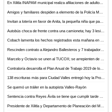
En Xilitla INAPAM municipal realiza afiliaciones de adultos mayores
Amigos y familiares despiden a elemento de la Policía Municipal fallecido
Invitan a lotería en favor de Anita, la pequeña niña que padece de atrofia cerebral
Autobús choca de frente contra una camioneta; hay 3 lesionados
Cobach lamenta los hechos registrados esta mañana en plantel 08 de Xilitla
Rescinden contrato a Alejandro Ballesteros y 7 trabajadores más
Marcelo y Octavio se unen al TUCOX; se arrepienten de haber apoyado a Xavier Azuara
Contraloría desarrolla el Plan Anual de Trabajo 2019 de los órganos internos de control
138 escrituras más para Ciudad Valles entregó hoy la Promotora del Estado
Se quemó un tráiler en la autopista Valles-Rayón
Sentencia contra Reyes Ávila se tiene que cumplir tarde o temprano: LACM
Presidente de Xilitla y Departamento de Planeación del Municipio formalizan integración del COPLADEM