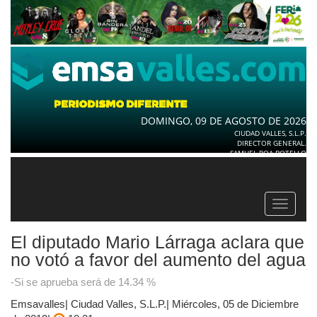
DOMINGO, 09 DE AGOSTO DE 2026
CIUDAD VALLES, S.L.P.
DIRECTOR GENERAL.
SAMUEL ROA BOTELLO
Toggle
navigat
El diputado Mario Lárraga aclara que
no votó a favor del aumento del agua
-Si se aprueba será de 14.34 %
Emsavalles| Ciudad Valles, S.L.P.| Miércoles, 05 de Diciembre