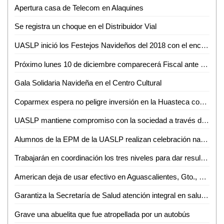
Apertura casa de Telecom en Alaquines
Se registra un choque en el Distribuidor Vial
UASLP inició los Festejos Navideños del 2018 con el encendido del Patio del Edificio Central
Próximo lunes 10 de diciembre comparecerá Fiscal ante Diputados
Gala Solidaria Navideña en el Centro Cultural
Coparmex espera no peligre inversión en la Huasteca con llegada de AMLO
UASLP mantiene compromiso con la sociedad a través del trabajo del voluntariado
Alumnos de la EPM de la UASLP realizan celebración navideña 2018
Trabajarán en coordinación los tres niveles para dar resultados: JM Carreras
American deja de usar efectivo en Aguascalientes, Gto., Hermosillo, Qro. y SLP
Garantiza la Secretaría de Salud atención integral en salud sexual y reproductiva para adolescentes
Grave una abuelita que fue atropellada por un autobús