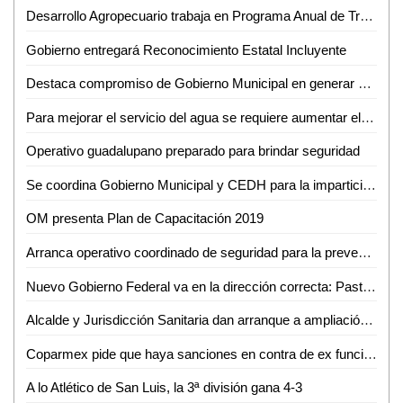
Desarrollo Agropecuario trabaja en Programa Anual de Trabajo
Gobierno entregará Reconocimiento Estatal Incluyente
Destaca compromiso de Gobierno Municipal en generar acciones contra alerta de género: Regidoras
Para mejorar el servicio del agua se requiere aumentar el costo: Jesús Priego
Operativo guadalupano preparado para brindar seguridad
Se coordina Gobierno Municipal y CEDH para la impartición del taller sobre Violencia de Género contra las Mujeres
OM presenta Plan de Capacitación 2019
Arranca operativo coordinado de seguridad para la prevención de delitos
Nuevo Gobierno Federal va en la dirección correcta: Pastor del Ángel
Alcalde y Jurisdicción Sanitaria dan arranque a ampliación de centro de salud en Nuevo Jomté
Coparmex pide que haya sanciones en contra de ex funcionarios de Interapas
A lo Atlético de San Luis, la 3ª división gana 4-3