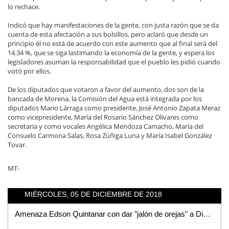
lo rechace.
Indicó que hay manifestaciones de la gente, con justa razón que se da
cuenta de esta afectación a sus bolsillos, pero aclaró que desde un
principio él no está de acuerdo con este aumento que al final será del
14.34 %, que se siga lastimando la economía de la gente, y espera los
legisladores asuman la responsabilidad que el pueblo les pidió cuando
votó por ellos.
De los diputados que votaron a favor del aumento, dos son de la
bancada de Morena, la Comisión del Agua está integrada por los
diputados Mario Lárraga como presidente, José Antonio Zapata Meraz
como vicepresidente, María del Rosario Sánchez Olivares como
secretaria y como vocales Angélica Mendoza Camacho, María del
Consuelo Carmona Salas, Rosa Zúñiga Luna y María Isabel González
Tovar.
MT-
MIÉRCOLES, 05 DE DICIEMBRE DE 2018
Amenaza Edson Quintanar con dar "jalón de orejas" a Diputadas que aprobaron incremento al agua