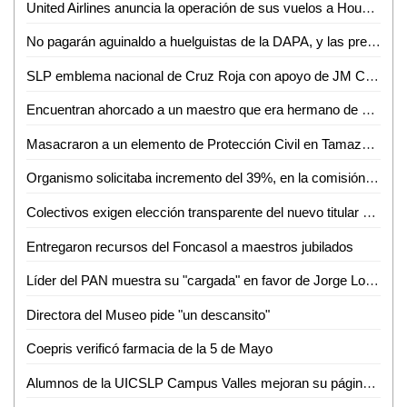
United Airlines anuncia la operación de sus vuelos a Houston con aviones operados con mejor tecnología y de mayores dimensiones
No pagarán aguinaldo a huelguistas de la DAPA, y las prestaciones se entregarán directamente a trabajadores
SLP emblema nacional de Cruz Roja con apoyo de JM Carreras: Suinaga Cárdenas
Encuentran ahorcado a un maestro que era hermano de un funcionario Federal
Masacraron a un elemento de Protección Civil en Tamazunchale
Organismo solicitaba incremento del 39%, en la comisión aprobamos solo el 14%: Angélica Mendoza
Colectivos exigen elección transparente del nuevo titular de Derechos Humanos
Entregaron recursos del Foncasol a maestros jubilados
Líder del PAN muestra su "cargada" en favor de Jorge Lozano
Directora del Museo pide "un descansito"
Coepris verificó farmacia de la 5 de Mayo
Alumnos de la UICSLP Campus Valles mejoran su página sobre lengua Tének