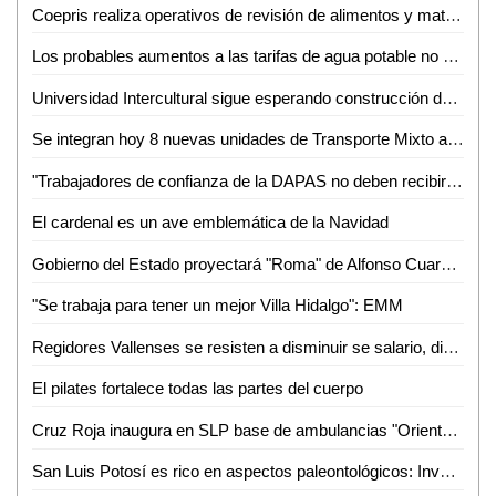
Coepris realiza operativos de revisión de alimentos y matanza de cerdos
Los probables aumentos a las tarifas de agua potable no son responsabilidad de la ASE
Universidad Intercultural sigue esperando construcción de camino por parte del Ayuntamiento
Se integran hoy 8 nuevas unidades de Transporte Mixto a rutas de Valles
"Trabajadores de confianza de la DAPAS no deben recibir aguinaldo, incluyendo a Edgar Sánchez": Alejandro Ballesteros
El cardenal es un ave emblemática de la Navidad
Gobierno del Estado proyectará "Roma" de Alfonso Cuarón en la Cineteca Alameda
"Se trabaja para tener un mejor Villa Hidalgo": EMM
Regidores Vallenses se resisten a disminuir se salario, dicen que legalmente no se puede
El pilates fortalece todas las partes del cuerpo
Cruz Roja inaugura en SLP base de ambulancias "Oriente-Sur"
San Luis Potosí es rico en aspectos paleontológicos: Investigador de la UASLP