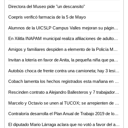
Directora del Museo pide "un descansito"
Coepris verificó farmacia de la 5 de Mayo
Alumnos de la UICSLP Campus Valles mejoran su página sobre lengua Tének
En Xilitla INAPAM municipal realiza afiliaciones de adultos mayores
Amigos y familiares despiden a elemento de la Policía Municipal fallecido
Invitan a lotería en favor de Anita, la pequeña niña que padece de atrofia cerebral
Autobús choca de frente contra una camioneta; hay 3 lesionados
Cobach lamenta los hechos registrados esta mañana en plantel 08 de Xilitla
Rescinden contrato a Alejandro Ballesteros y 7 trabajadores más
Marcelo y Octavio se unen al TUCOX; se arrepienten de haber apoyado a Xavier Azuara
Contraloría desarrolla el Plan Anual de Trabajo 2019 de los órganos internos de control
El diputado Mario Lárraga aclara que no votó a favor del aumento del agua