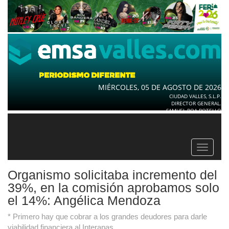
MIÉRCOLES, 05 DE AGOSTO DE 2026
CIUDAD VALLES, S.L.P.
DIRECTOR GENERAL.
SAMUEL ROA BOTELLO
Toggle
navigat
Organismo solicitaba incremento del
39%, en la comisión aprobamos solo
el 14%: Angélica Mendoza
* Primero hay que cobrar a los grandes deudores para darle
viabilidad financiera al Interapas.