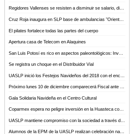
Regidores Vallenses se resisten a disminuir se salario, dicen que legalmente no se puede
Cruz Roja inaugura en SLP base de ambulancias "Oriente-Sur"
El pilates fortalece todas las partes del cuerpo
Apertura casa de Telecom en Alaquines
San Luis Potosí es rico en aspectos paleontológicos: Investigador de la UASLP
Se registra un choque en el Distribuidor Vial
UASLP inició los Festejos Navideños del 2018 con el encendido del Patio del Edificio Central
Próximo lunes 10 de diciembre comparecerá Fiscal ante Diputados
Gala Solidaria Navideña en el Centro Cultural
Coparmex espera no peligre inversión en la Huasteca con llegada de AMLO
UASLP mantiene compromiso con la sociedad a través del trabajo del voluntariado
Alumnos de la EPM de la UASLP realizan celebración navideña 2018