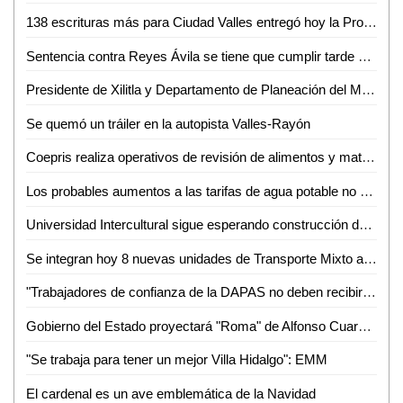
138 escrituras más para Ciudad Valles entregó hoy la Promotora del Estado
Sentencia contra Reyes Ávila se tiene que cumplir tarde o temprano: LACM
Presidente de Xilitla y Departamento de Planeación del Municipio formalizan integración del COPLADEM
Se quemó un tráiler en la autopista Valles-Rayón
Coepris realiza operativos de revisión de alimentos y matanza de cerdos
Los probables aumentos a las tarifas de agua potable no son responsabilidad de la ASE
Universidad Intercultural sigue esperando construcción de camino por parte del Ayuntamiento
Se integran hoy 8 nuevas unidades de Transporte Mixto a rutas de Valles
"Trabajadores de confianza de la DAPAS no deben recibir aguinaldo, incluyendo a Edgar Sánchez": Alejandro Ballesteros
Gobierno del Estado proyectará "Roma" de Alfonso Cuarón en la Cineteca Alameda
"Se trabaja para tener un mejor Villa Hidalgo": EMM
El cardenal es un ave emblemática de la Navidad