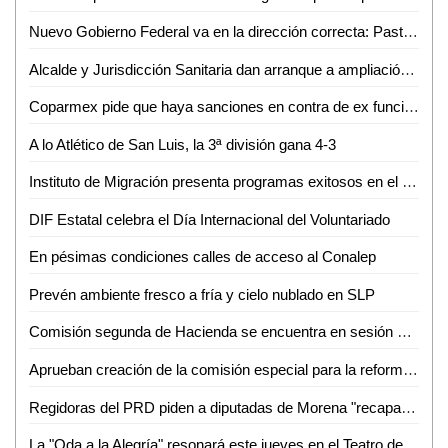
Nuevo Gobierno Federal va en la dirección correcta: Pastor del Ángel
Alcalde y Jurisdicción Sanitaria dan arranque a ampliación de centro de salud en Nuevo Jomté
Coparmex pide que haya sanciones en contra de ex funcionarios de Interapas
A lo Atlético de San Luis, la 3ª división gana 4-3
Instituto de Migración presenta programas exitosos en el Congreso de la Unión
DIF Estatal celebra el Día Internacional del Voluntariado
En pésimas condiciones calles de acceso al Conalep
Prevén ambiente fresco a fría y cielo nublado en SLP
Comisión segunda de Hacienda se encuentra en sesión permanente para el análisis de las leyes de ingresos de 29 municipios
Aprueban creación de la comisión especial para la reforma político-electoral del congreso del Estado
Regidoras del PRD piden a diputadas de Morena "recapacitar" y no aprobar aumento al agua
La "Oda a la Alegría" resonará este jueves en el Teatro de la Paz