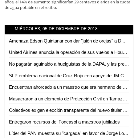
años, el 14% de aumento significarían 29 centavos diarios en la cuota
de agua potable en el recibo.
MIÉRCOLES, 05 DE DICIEMBRE DE 2018
Amenaza Edson Quintanar con dar "jalón de orejas" a Diputadas que aprobaron incremento al agua
United Airlines anuncia la operación de sus vuelos a Houston con aviones operados con mejor tecnología y de mayores dimensiones
No pagarán aguinaldo a huelguistas de la DAPA, y las prestaciones se entregarán directamente a trabajadores
SLP emblema nacional de Cruz Roja con apoyo de JM Carreras: Suinaga Cárdenas
Encuentran ahorcado a un maestro que era hermano de un funcionario Federal
Masacraron a un elemento de Protección Civil en Tamazunchale
Colectivos exigen elección transparente del nuevo titular de Derechos Humanos
Entregaron recursos del Foncasol a maestros jubilados
Líder del PAN muestra su "cargada" en favor de Jorge Lozano