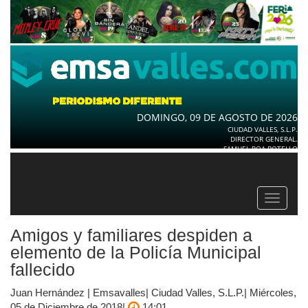
DOMINGO, 09 DE AGOSTO DE 2026
CIUDAD VALLES, S.L.P.
DIRECTOR GENERAL.
SAMUEL ROA BOTELLO
Toggle
navigat
Amigos y familiares despiden a
elemento de la Policía Municipal
fallecido
Juan Hernández | Emsavalles| Ciudad Valles, S.L.P.| Miércoles,
05 de Diciembre de 2018|
14:01