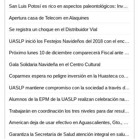
San Luis Potosí es rico en aspectos paleontológicos: Investigador de la UASLP
Apertura casa de Telecom en Alaquines
Se registra un choque en el Distribuidor Vial
UASLP inició los Festejos Navideños del 2018 con el encendido del Patio del Edificio Central
Próximo lunes 10 de diciembre comparecerá Fiscal ante Diputados
Gala Solidaria Navideña en el Centro Cultural
Coparmex espera no peligre inversión en la Huasteca con llegada de AMLO
UASLP mantiene compromiso con la sociedad a través del trabajo del voluntariado
Alumnos de la EPM de la UASLP realizan celebración navideña 2018
Trabajarán en coordinación los tres niveles para dar resultados: JM Carreras
American deja de usar efectivo en Aguascalientes, Gto., Hermosillo, Qro. y SLP
Garantiza la Secretaría de Salud atención integral en salud sexual y reproductiva para adolescentes