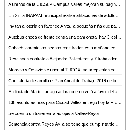
Alumnos de la UICSLP Campus Valles mejoran su página sobre lengua Tének
En Xilitla INAPAM municipal realiza afiliaciones de adultos mayores
Invitan a lotería en favor de Anita, la pequeña niña que padece de atrofia cerebral
Autobús choca de frente contra una camioneta; hay 3 lesionados
Cobach lamenta los hechos registrados esta mañana en plantel 08 de Xilitla
Rescinden contrato a Alejandro Ballesteros y 7 trabajadores más
Marcelo y Octavio se unen al TUCOX; se arrepienten de haber apoyado a Xavier Azuara
Contraloría desarrolla el Plan Anual de Trabajo 2019 de los órganos internos de control
El diputado Mario Lárraga aclara que no votó a favor del aumento del agua
138 escrituras más para Ciudad Valles entregó hoy la Promotora del Estado
Se quemó un tráiler en la autopista Valles-Rayón
Sentencia contra Reyes Ávila se tiene que cumplir tarde o temprano: LACM