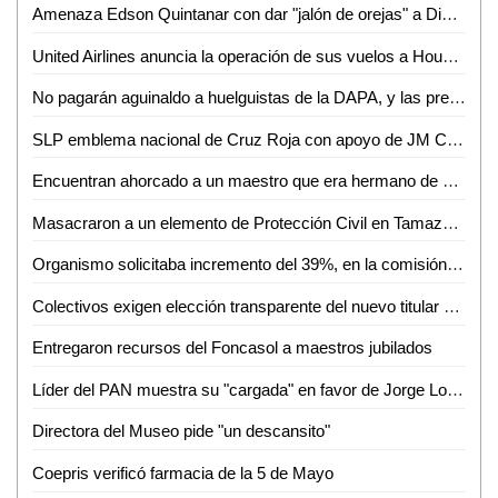
Amenaza Edson Quintanar con dar "jalón de orejas" a Diputadas que aprobaron incremento al agua
United Airlines anuncia la operación de sus vuelos a Houston con aviones operados con mejor tecnología y de mayores dimensiones
No pagarán aguinaldo a huelguistas de la DAPA, y las prestaciones se entregarán directamente a trabajadores
SLP emblema nacional de Cruz Roja con apoyo de JM Carreras: Suinaga Cárdenas
Encuentran ahorcado a un maestro que era hermano de un funcionario Federal
Masacraron a un elemento de Protección Civil en Tamazunchale
Organismo solicitaba incremento del 39%, en la comisión aprobamos solo el 14%: Angélica Mendoza
Colectivos exigen elección transparente del nuevo titular de Derechos Humanos
Entregaron recursos del Foncasol a maestros jubilados
Líder del PAN muestra su "cargada" en favor de Jorge Lozano
Directora del Museo pide "un descansito"
Coepris verificó farmacia de la 5 de Mayo