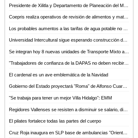
Presidente de Xilitla y Departamento de Planeación del Municipio formalizan integración del COPLADEM
Coepris realiza operativos de revisión de alimentos y matanza de cerdos
Los probables aumentos a las tarifas de agua potable no son responsabilidad de la ASE
Universidad Intercultural sigue esperando construcción de camino por parte del Ayuntamiento
Se integran hoy 8 nuevas unidades de Transporte Mixto a rutas de Valles
"Trabajadores de confianza de la DAPAS no deben recibir aguinaldo, incluyendo a Edgar Sánchez": Alejandro Ballesteros
El cardenal es un ave emblemática de la Navidad
Gobierno del Estado proyectará "Roma" de Alfonso Cuarón en la Cineteca Alameda
"Se trabaja para tener un mejor Villa Hidalgo": EMM
Regidores Vallenses se resisten a disminuir se salario, dicen que legalmente no se puede
El pilates fortalece todas las partes del cuerpo
Cruz Roja inaugura en SLP base de ambulancias "Oriente-Sur"