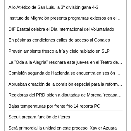
A lo Atlético de San Luis, la 3ª división gana 4-3
Instituto de Migración presenta programas exitosos en el Congreso de la Unión
DIF Estatal celebra el Día Internacional del Voluntariado
En pésimas condiciones calles de acceso al Conalep
Prevén ambiente fresco a fría y cielo nublado en SLP
La "Oda a la Alegría" resonará este jueves en el Teatro de la Paz
Comisión segunda de Hacienda se encuentra en sesión permanente para el análisis de las leyes de ingresos de 29 municipios
Aprueban creación de la comisión especial para la reforma político-electoral del congreso del Estado
Regidoras del PRD piden a diputadas de Morena "recapacitar" y no aprobar aumento al agua
Bajas temperaturas por frente frío 14 reporta PC
Secult prepara función de títeres
Será primordial la unidad en este proceso: Xavier Azuara