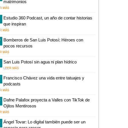
matrimonios
R MÁS
Estudio 360 Podcast, un año de contar historias
que inspiran
R MÁS
0
Bomberos de San Luis Potosí: Héroes con
pocos recursos
R MÁS
1
San Luis Potosí sin agua ni plan hídrico
LEER MÁS
2
Francisco Chávez una vida entre tatuajes y
podcasts
R MÁS
3
Dafne Palafox proyecta a Valles con TikTok de
Ojitos Mentirosos
R MÁS
4
Ángel Tovar: Lo digital también puede ser un
espacio para crecer