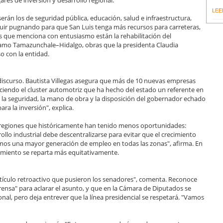
LEE
 serán los de seguridad pública, educación, salud e infraestructura,
uir pugnando para que San Luis tenga más recursos para carreteras,
os que menciona con entusiasmo están la rehabilitación del
ramo Tamazunchale–Hidalgo, obras que la presidenta Claudia
 con la entidad.
iscurso. Bautista Villegas asegura que más de 10 nuevas empresas
eciendo el cluster automotriz que ha hecho del estado un referente en
 la seguridad, la mano de obra y la disposición del gobernador echado
ra la inversión", explica.
las regiones que históricamente han tenido menos oportunidades:
rollo industrial debe descentralizarse para evitar que el crecimiento
os una mayor generación de empleo en todas las zonas", afirma. En
cimiento se reparta más equitativamente.
 artículo retroactivo que pusieron los senadores", comenta. Reconoce
ensa" para aclarar el asunto, y que en la Cámara de Diputados se
ional, pero deja entrever que la línea presidencial se respetará. "Vamos