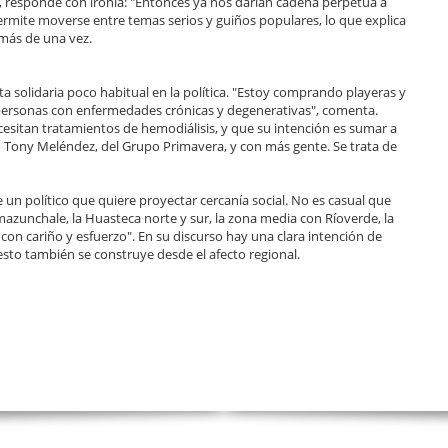
", responde con ironía: "Entonces ya nos darían cadena perpetua a
permite moverse entre temas serios y guiños populares, lo que explica
 más de una vez.
a solidaria poco habitual en la política. "Estoy comprando playeras y
ersonas con enfermedades crónicas y degenerativas", comenta.
cesitan tratamientos de hemodiálisis, y que su intención es sumar a
n Tony Meléndez, del Grupo Primavera, y con más gente. Se trata de
de un político que quiere proyectar cercanía social. No es casual que
mazunchale, la Huasteca norte y sur, la zona media con Ríoverde, la
ra con cariño y esfuerzo". En su discurso hay una clara intención de
esto también se construye desde el afecto regional.