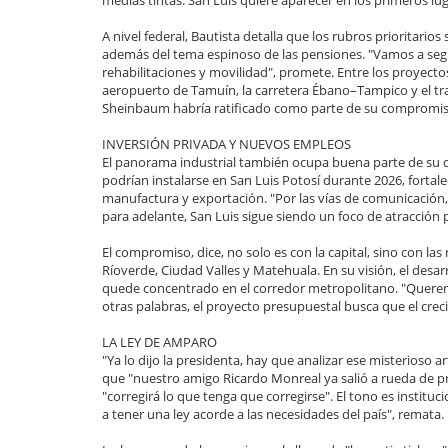
A nivel federal, Bautista detalla que los rubros prioritarios
además del tema espinoso de las pensiones. "Vamos a seg
rehabilitaciones y movilidad", promete. Entre los proyect
aeropuerto de Tamuín, la carretera Ébano–Tampico y el t
Sheinbaum habría ratificado como parte de su compromiso
INVERSIÓN PRIVADA Y NUEVOS EMPLEOS
El panorama industrial también ocupa buena parte de su d
podrían instalarse en San Luis Potosí durante 2026, fortal
manufactura y exportación. "Por las vías de comunicación,
para adelante, San Luis sigue siendo un foco de atracción pa
El compromiso, dice, no solo es con la capital, sino con 
Ríoverde, Ciudad Valles y Matehuala. En su visión, el desar
quede concentrado en el corredor metropolitano. "Querem
otras palabras, el proyecto presupuestal busca que el cre
LA LEY DE AMPARO
"Ya lo dijo la presidenta, hay que analizar ese misterioso
que "nuestro amigo Ricardo Monreal ya salió a rueda de pr
"corregirá lo que tenga que corregirse". El tono es instituc
a tener una ley acorde a las necesidades del país", remata.