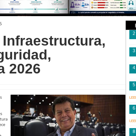
5
2
 Infraestructura,
guridad,
3
a 2026
4
5
is
LEE
6
es
itura
LEE
ece
8
e