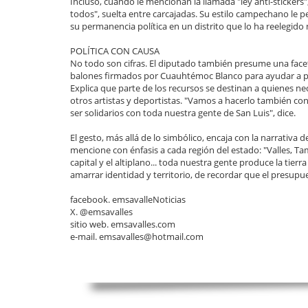
Incluso, cuando le mencionan la llamada "ley anti-stickers
todos", suelta entre carcajadas. Su estilo campechano le 
su permanencia política en un distrito que lo ha reelegido
POLÍTICA CON CAUSA
No todo son cifras. El diputado también presume una facet
balones firmados por Cuauhtémoc Blanco para ayudar a p
Explica que parte de los recursos se destinan a quienes ne
otros artistas y deportistas. "Vamos a hacerlo también co
ser solidarios con toda nuestra gente de San Luis", dice.
El gesto, más allá de lo simbólico, encaja con la narrativa 
mencione con énfasis a cada región del estado: "Valles, Ta
capital y el altiplano... toda nuestra gente produce la tier
amarrar identidad y territorio, de recordar que el presupu
facebook. emsavalleNoticias
X. @emsavalles
sitio web. emsavalles.com
e-mail. emsavalles@hotmail.com