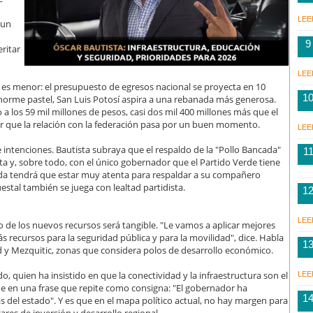
LEE
 un
9
ritar
LEE
a no es menor: el presupuesto de egresos nacional se proyecta en 10
1
 enorme pastel, San Luis Potosí aspira a una rebanada más generosa.
a los 59 mil millones de pesos, casi dos mil 400 millones más que el
ecir que la relación con la federación pasa por un buen momento.
LEE
ntenciones. Bautista subraya que el respaldo de la "Pollo Bancada"
1
ta y, sobre todo, con el único gobernador que el Partido Verde tiene
cada tendrá que estar muy atenta para respaldar a su compañero
estal también se juega con lealtad partidista.
1
LEE
no de los nuevos recursos será tangible. "Le vamos a aplicar mejores
 recursos para la seguridad pública y para la movilidad", dice. Habla
1
edad y Mezquitic, zonas que considera polos de desarrollo económico.
o, quien ha insistido en que la conectividad y la infraestructura son el
LEE
ume en una frase que repite como consigna: "El gobernador ha
1
s del estado". Y es que en el mapa político actual, no hay margen para
ares de inversión y desarrollo regional.