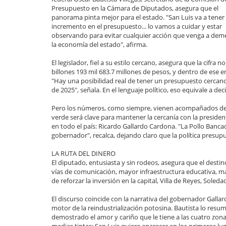
Presupuesto en la Cámara de Diputados, asegura que el
panorama pinta mejor para el estado. "San Luis va a tener
incremento en el presupuesto... lo vamos a cuidar y estar
observando para evitar cualquier acción que venga a deme
la economía del estado", afirma.
El legislador, fiel a su estilo cercano, asegura que la cifr
billones 193 mil 683.7 millones de pesos, y dentro de ese
"Hay una posibilidad real de tener un presupuesto cercano 
de 2025", señala. En el lenguaje político, eso equivale a d
Pero los números, como siempre, vienen acompañados de i
verde será clave para mantener la cercanía con la presiden
en todo el país: Ricardo Gallardo Cardona. "La Pollo Ban
gobernador", recalca, dejando claro que la política presupu
LA RUTA DEL DINERO
El diputado, entusiasta y sin rodeos, asegura que el desti
vías de comunicación, mayor infraestructura educativa, más
de reforzar la inversión en la capital, Villa de Reyes, Sol
El discurso coincide con la narrativa del gobernador Gallard
motor de la reindustrialización potosina. Bautista lo res
demostrado el amor y cariño que le tiene a las cuatro zona
medias tintas: San Luis quiere aparecer en los primeros lug