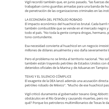
Vigil recordó también que, en junio pasado, "las fuerzas d
trabajaban como guardias armadas para una banda de huach
de penetración de las organizaciones criminales en las ins
LA ECONOMÍA DEL PETRÓLEO ROBADO
El impacto económico del huachicol es brutal. Cada barril r
también combustible que se vende en el mercado negro y 
todo el país. "No toda la gente compra drogas, hermano, 
tono contundente.
Esa necesidad convierte al huachicol en un negocio irresis
millones de dólares anualmente y eso daña severamente la
Pero el problema no se limita al territorio nacional. "No
también están trayendo petróleo de Estados Unidos con 
detenidos oficiales de la Marina y de Aduanas en Tampico 
TEXAS Y EL SILENCIO CÓMPLICE
El exagente de la DEA lanzó además una acusación directa 
petróleo robado de México". "Mucho de ese huachicol pasa
Vigil criticó duramente al gobernador texano Greg Abbott
obstáculos en el Río Grande y causando muertes, pero no h
qué? Porque los petroleros multimillonarios de Texas le da