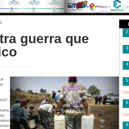
5
2
tra guerra que
ico
3
4
ce
5
na
LEE
col",
6
icana.
sta
LEE
narios
8
portan