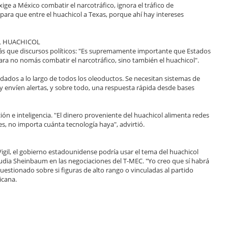
ige a México combatir el narcotráfico, ignora el tráfico de
ara que entre el huachicol a Texas, porque ahí hay intereses
L HUACHICOL
más que discursos políticos: "Es supremamente importante que Estados
a no nomás combatir el narcotráfico, sino también el huachicol".
soldados a lo largo de todos los oleoductos. Se necesitan sistemas de
envíen alertas, y sobre todo, una respuesta rápida desde bases
n e inteligencia. "El dinero proveniente del huachicol alimenta redes
les, no importa cuánta tecnología haya", advirtió.
igil, el gobierno estadounidense podría usar el tema del huachicol
dia Sheinbaum en las negociaciones del T-MEC. "Yo creo que sí habrá
 cuestionado sobre si figuras de alto rango o vinculadas al partido
icana.