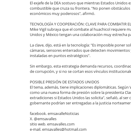
El exjefe de la DEA sostuvo que mientras Estados Unidos ex
combustible que cruza su frontera. "No ponen obstáculos p
económicos muy poderosos", afirmó.
TECNOLOGÍA Y COOPERACIÓN: CLAVE PARA COMBATIR E
Mike Vigil subraya que el combate al huachicol requiere 
Unidos y México tengan una colaboración muy estrecha par
La clave, dijo, está en la tecnología: "Es imposible poner 
cámaras, sensores enterrados que detecten movimientos y 
instaladas en puntos estratégicos".
Sin embargo, esta estrategia demanda recursos, coordinació
de corrupción, y si no se cortan esos vínculos instituciona
POSIBLE PRESIÓN DE ESTADOS UNIDOS
El tema, además, tiene implicaciones diplomáticas. Según V
como una nueva forma de presión sobre la presidenta Clau
extradiciones si Estados Unidos las solicita", señaló, al ser
gobernante podrían ser entregadas a la justicia norteamer
facebook. emsavalleNoticias
X. @emsavalles
sitio web. emsavalles.com
e-mail. emsavalles@hotmail.com