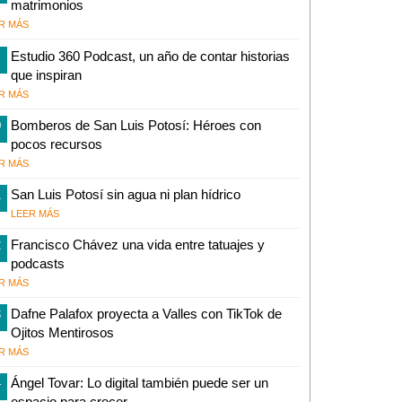
matrimonios
R MÁS
Estudio 360 Podcast, un año de contar historias
que inspiran
R MÁS
0
Bomberos de San Luis Potosí: Héroes con
pocos recursos
R MÁS
1
San Luis Potosí sin agua ni plan hídrico
LEER MÁS
2
Francisco Chávez una vida entre tatuajes y
podcasts
R MÁS
3
Dafne Palafox proyecta a Valles con TikTok de
Ojitos Mentirosos
R MÁS
4
Ángel Tovar: Lo digital también puede ser un
espacio para crecer