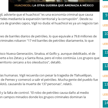
LEE
gil, advierte que el huachicol "es una economía criminal que causa
9
rteles mediante la expansión territorial y la corrupción". Desde su
ura de grandes capos, Vigil no duda: el huachicol es ya un negocio tan
LEE
1
s de barriles diarios de petróleo, lo que equivale a 79.8 millones de
riminales robaron "17 mil barriles de petróleo diariamente, lo que
LEE
1
lisco Nueva Generación, Sinaloa, el Golfo y, aunque debilitado, el de
rte a los Zetas y a Santa Rosa, pero el robo continúa. Los grupos que
erritorio cercano a los oleoductos", detalló.
1
das humanas. Vigil recuerda con pesar la tragedia de Tlahuelilpan,
LEE
 de Pemex y comenzó a salir el petróleo. Mucha gente del pueblo fue
plotó, causando la muerte de 137 personas", relató.
1
d y la falta de control. "El robo de petróleo causa daño al medio
LEE
 en campos minados donde los grupos criminales dominan la
1