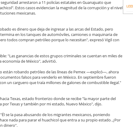
e seguridad arrestaron a 11 policías estatales en Guanajuato que
LEE
icol". Estos casos evidencian la magnitud de la corrupción y el nivel
tituciones mexicanas.
obado es dinero que deja de ingresar a las arcas del Estado, pero
termina en los tanques de automóviles, camiones o maquinaria de
pero todos compran petróleo porque lo necesitan", expresó Vigil con
tible: "Las ganancias de estos grupos criminales se cuentan en miles de
 economía de México", advirtió.
 solo están robando petróleo de las líneas de Pemex —explicó—, ahora
documentos falsos para venderlo en México. En septiembre fueron
con un carguero que traía millones de galones de combustible ilegal."
hacia Texas, estado fronterizo donde se recibe "la mayor parte del
 por Texas y también por mi estado, Nuevo México", dijo.
: "Él se la pasa abusando de los migrantes mexicanos, poniendo
ace nada para parar el huachicol que entra a su propio estado. ¿Por
n dinero".