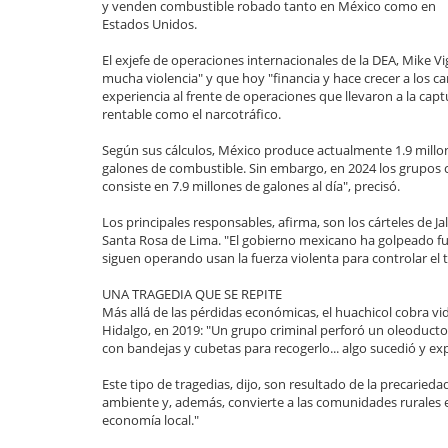
y venden combustible robado tanto en México como en
Estados Unidos.
El exjefe de operaciones internacionales de la DEA, Mike Vi
mucha violencia" y que hoy "financia y hace crecer a los ca
experiencia al frente de operaciones que llevaron a la capt
rentable como el narcotráfico.
Según sus cálculos, México produce actualmente 1.9 millone
galones de combustible. Sin embargo, en 2024 los grupos c
consiste en 7.9 millones de galones al día", precisó.
Los principales responsables, afirma, son los cárteles de Ja
Santa Rosa de Lima. "El gobierno mexicano ha golpeado fue
siguen operando usan la fuerza violenta para controlar el t
UNA TRAGEDIA QUE SE REPITE
Más allá de las pérdidas económicas, el huachicol cobra vi
Hidalgo, en 2019: "Un grupo criminal perforó un oleoducto
con bandejas y cubetas para recogerlo... algo sucedió y ex
Este tipo de tragedias, dijo, son resultado de la precarieda
ambiente y, además, convierte a las comunidades rurales
economía local."