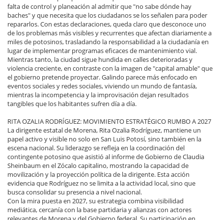
falta de control y planeación al admitir que "no sabe dónde hay
baches" y que necesita que los ciudadanos se los señalen para poder
repararlos. Con estas declaraciones, queda claro que desconoce uno
de los problemas más visibles y recurrentes que afectan diariamente a
miles de potosinos, trasladando la responsabilidad a la ciudadanía en
lugar de implementar programas eficaces de mantenimiento vial.
Mientras tanto, la ciudad sigue hundida en calles deterioradas y
violencia creciente, en contraste con la imagen de "capital amable" que
el gobierno pretende proyectar. Galindo parece más enfocado en
eventos sociales y redes sociales, viviendo un mundo de fantasía,
mientras la incompetencia y la improvisación dejan resultados
tangibles que los habitantes sufren día a día.
RITA OZALIA RODRÍGUEZ: MOVIMIENTO ESTRATÉGICO RUMBO A 2027
La dirigente estatal de Morena, Rita Ozalia Rodríguez, mantiene un
papel activo y visible no solo en San Luis Potosí, sino también en la
escena nacional. Su liderazgo se refleja en la coordinación del
contingente potosino que asistió al informe de Gobierno de Claudia
Sheinbaum en el Zócalo capitalino, mostrando la capacidad de
movilización y la proyección política de la dirigente. Esta acción
evidencia que Rodríguez no se limita a la actividad local, sino que
busca consolidar su presencia a nivel nacional.
Con la mira puesta en 2027, su estrategia combina visibilidad
mediática, cercanía con la base partidaria y alianzas con actores
relevantes de Morena y del Gobierno federal. Su participación en