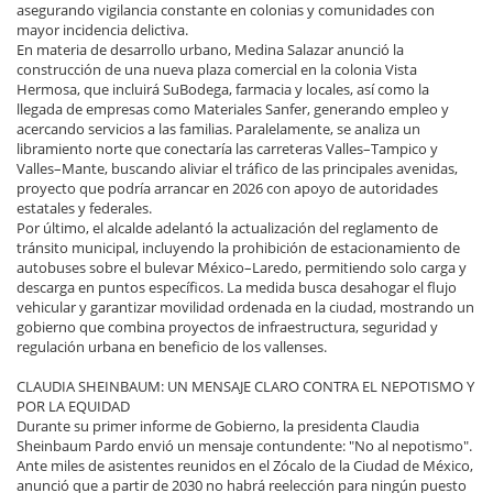
asegurando vigilancia constante en colonias y comunidades con
mayor incidencia delictiva.
En materia de desarrollo urbano, Medina Salazar anunció la
construcción de una nueva plaza comercial en la colonia Vista
Hermosa, que incluirá SuBodega, farmacia y locales, así como la
llegada de empresas como Materiales Sanfer, generando empleo y
acercando servicios a las familias. Paralelamente, se analiza un
libramiento norte que conectaría las carreteras Valles–Tampico y
Valles–Mante, buscando aliviar el tráfico de las principales avenidas,
proyecto que podría arrancar en 2026 con apoyo de autoridades
estatales y federales.
Por último, el alcalde adelantó la actualización del reglamento de
tránsito municipal, incluyendo la prohibición de estacionamiento de
autobuses sobre el bulevar México–Laredo, permitiendo solo carga y
descarga en puntos específicos. La medida busca desahogar el flujo
vehicular y garantizar movilidad ordenada en la ciudad, mostrando un
gobierno que combina proyectos de infraestructura, seguridad y
regulación urbana en beneficio de los vallenses.
CLAUDIA SHEINBAUM: UN MENSAJE CLARO CONTRA EL NEPOTISMO Y
POR LA EQUIDAD
Durante su primer informe de Gobierno, la presidenta Claudia
Sheinbaum Pardo envió un mensaje contundente: "No al nepotismo".
Ante miles de asistentes reunidos en el Zócalo de la Ciudad de México,
anunció que a partir de 2030 no habrá reelección para ningún puesto