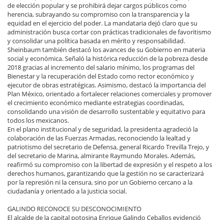
de elección popular y se prohibirá dejar cargos públicos como
herencia, subrayando su compromiso con la transparencia y la
equidad en el ejercicio del poder. La mandataria dejó claro que su
administración busca cortar con prácticas tradicionales de favoritismo
y consolidar una política basada en mérito y responsabilidad.
Sheinbaum también destacó los avances de su Gobierno en materia
social y económica. Señaló la histórica reducción de la pobreza desde
2018 gracias al incremento del salario mínimo, los programas del
Bienestar y la recuperación del Estado como rector económico y
ejecutor de obras estratégicas. Asimismo, destacó la importancia del
Plan México, orientado a fortalecer relaciones comerciales y promover
el crecimiento económico mediante estrategias coordinadas,
consolidando una visión de desarrollo sustentable y equitativo para
todos los mexicanos.
En el plano institucional y de seguridad, la presidenta agradeció la
colaboración de las Fuerzas Armadas, reconociendo la lealtad y
patriotismo del secretario de Defensa, general Ricardo Trevilla Trejo, y
del secretario de Marina, almirante Raymundo Morales. Además,
reafirmó su compromiso con la libertad de expresión y el respeto a los
derechos humanos, garantizando que la gestión no se caracterizará
por la represión ni la censura, sino por un Gobierno cercano a la
ciudadanía y orientado a la justicia social.
GALINDO RECONOCE SU DESCONOCIMIENTO
El alcalde de la capital potosina Enrique Galindo Ceballos evidenció