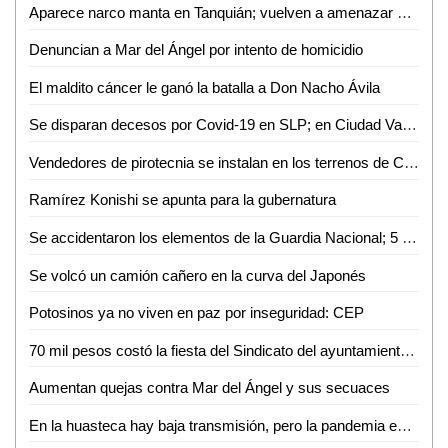
Aparece narco manta en Tanquián; vuelven a amenazar a la familia Soni, entre otros
Denuncian a Mar del Ángel por intento de homicidio
El maldito cáncer le ganó la batalla a Don Nacho Ávila
Se disparan decesos por Covid-19 en SLP; en Ciudad Valles se triplican los contagios
Vendedores de pirotecnia se instalan en los terrenos de Ciro Purata
Ramírez Konishi se apunta para la gubernatura
Se accidentaron los elementos de la Guardia Nacional; 5 heridos
Se volcó un camión cañero en la curva del Japonés
Potosinos ya no viven en paz por inseguridad: CEP
70 mil pesos costó la fiesta del Sindicato del ayuntamiento de Ciudad Valles
Aumentan quejas contra Mar del Ángel y sus secuaces
En la huasteca hay baja transmisión, pero la pandemia es asincrónica y asimétrica: Luztow