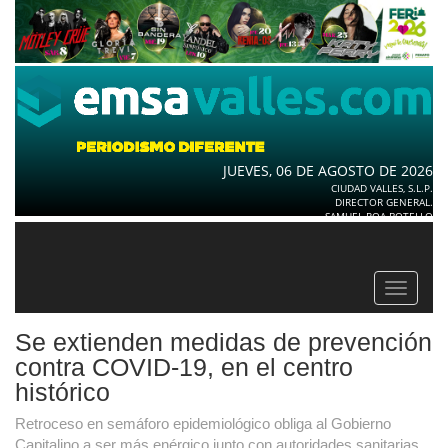
JUEVES, 06 DE AGOSTO DE 2026
CIUDAD VALLES, S.L.P.
DIRECTOR GENERAL.
SAMUEL ROA BOTELLO
Toggle
navigat
Se extienden medidas de prevención
contra COVID-19, en el centro
histórico
Retroceso en semáforo epidemiológico obliga al Gobierno
Capitalino a ser más enérgico junto con autoridades sanitarias