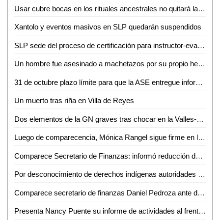
Usar cubre bocas en los rituales ancestrales no quitará las tradiciones en la zona tének: Doroteo Hernández
Xantolo y eventos masivos en SLP quedarán suspendidos
SLP sede del proceso de certificación para instructor-evaluador en competencias básicas de la función policial
Un hombre fue asesinado a machetazos por su propio hermano en Ébano
31 de octubre plazo límite para que la ASE entregue informes de los 114 entes auditables
Un muerto tras riña en Villa de Reyes
Dos elementos de la GN graves tras chocar en la Valles-El Naranjo
Luego de comparecencia, Mónica Rangel sigue firme en los SSA de SLP: J. Manuel Carreras
Comparece Secretario de Finanzas: informó reducción de la deuda bancaria
Por desconocimiento de derechos indígenas autoridades permiten eventos en la zona tének
Comparece secretario de finanzas Daniel Pedroza ante diputados de la comisión de desarrollo económico
Presenta Nancy Puente su informe de actividades al frente del DIF municipal