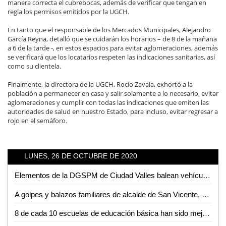
manera correcta el cubrebocas, además de verificar que tengan en
regla los permisos emitidos por la UGCH.
En tanto que el responsable de los Mercados Municipales, Alejandro
García Reyna, detalló que se cuidarán los horarios – de 8 de la mañana
a 6 de la tarde -, en estos espacios para evitar aglomeraciones, además
se verificará que los locatarios respeten las indicaciones sanitarias, así
como su clientela.
Finalmente, la directora de la UGCH, Rocío Zavala, exhortó a la
población a permanecer en casa y salir solamente a lo necesario, evitar
aglomeraciones y cumplir con todas las indicaciones que emiten las
autoridades de salud en nuestro Estado, para incluso, evitar regresar a
rojo en el semáforo.
LUNES, 26 DE OCTUBRE DE 2020
Elementos de la DGSPM de Ciudad Valles balean vehículo en la colonia Solidaridad
A golpes y balazos familiares de alcalde de San Vicente, amedrentan a sujeto que se manifestaba
8 de cada 10 escuelas de educación básica han sido mejoradas durante la actual administración: Joel Ramírez