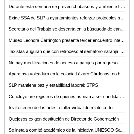
Durante esta semana se prevén chubascos y ambiente frío por la mañana en regiones de San Luis Potosí
Exige SSA de SLP a ayuntamientos reforzar protocolos sanitarios para cortar cadena de contagios de COVID-19
Secretario del Trabajo se descarta en la búsqueda de candidatura
Museo Leonora Carrington presenta tercer encuentro internacional de estudios surrealistas
Taxistas auguran que con retroceso al semáforo naranja les irá peor
No hay modificaciones de acceso a parajes por regreso al semáforo naranja
Aparatosa volcadura en la colonia Lázaro Cárdenas; no hubo heridos
SLP mantiene paz y estabilidad laboral: STPS
Concluye pre registros de quienes aspiran a ser candidatos independientes
Invita centro de las artes a taller virtual de relato corto
Quejosos exigen destitución de Director de Gobernación
Se instala comité académico de la iniciativa UNESCO San Luis