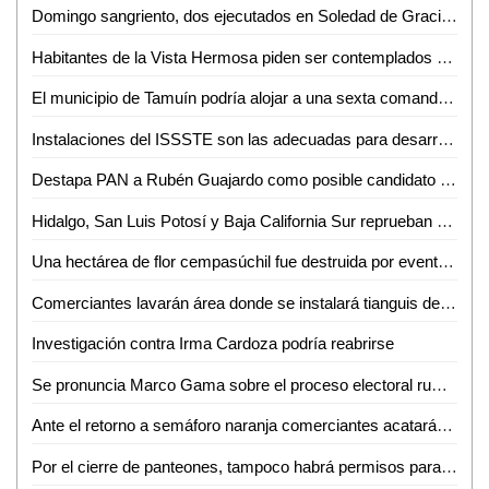
Domingo sangriento, dos ejecutados en Soledad de Graciano Sánchez
Habitantes de la Vista Hermosa piden ser contemplados por la DAPAS en tomas de drenaje
El municipio de Tamuín podría alojar a una sexta comandancia militar
Instalaciones del ISSSTE son las adecuadas para desarrollar un buen trabajo
Destapa PAN a Rubén Guajardo como posible candidato a la alcaldía capitalina
Hidalgo, San Luis Potosí y Baja California Sur reprueban en reinserción social
Una hectárea de flor cempasúchil fue destruida por evento de los razers en la zona tének
Comerciantes lavarán área donde se instalará tianguis de día de muertos
Investigación contra Irma Cardoza podría reabrirse
Se pronuncia Marco Gama sobre el proceso electoral rumbo al 2021
Ante el retorno a semáforo naranja comerciantes acatarán medidas de sanidad
Por el cierre de panteones, tampoco habrá permisos para el comercio informal