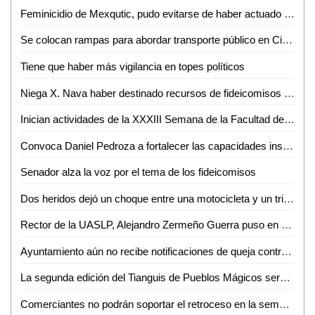
Feminicidio de Mexqutic, pudo evitarse de haber actuado la FGE de SLP a tiempo: Marité Hernández
Se colocan rampas para abordar transporte público en Ciclovía Carranza
Tiene que haber más vigilancia en topes políticos
Niega X. Nava haber destinado recursos de fideicomisos federales para abatir la pandemia en la capital
Inician actividades de la XXXIII Semana de la Facultad de Ciencias Químicas de la UASLP
Convoca Daniel Pedroza a fortalecer las capacidades institucionales y financieras para hacer frente a los desafíos presupuestales
Senador alza la voz por el tema de los fideicomisos
Dos heridos dejó un choque entre una motocicleta y un triciclo
Rector de la UASLP, Alejandro Zermeño Guerra puso en marcha, Primera Jornada Internacional de Ciberseguridad
Ayuntamiento aún no recibe notificaciones de queja contra policías municipales
La segunda edición del Tianguis de Pueblos Mágicos será digital
Comerciantes no podrán soportar el retroceso en la semaforización epidemiológica: IP