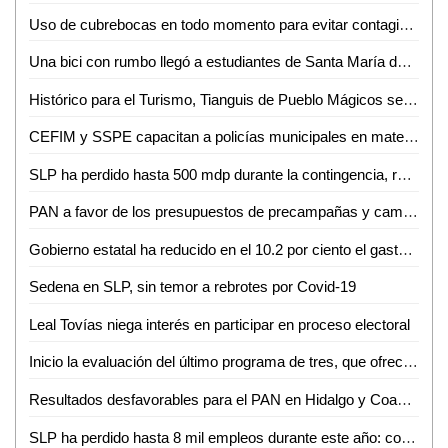
Uso de cubrebocas en todo momento para evitar contagio: Mónica Rangel
Una bici con rumbo llegó a estudiantes de Santa María del Río y Villa de Reyes
Histórico para el Turismo, Tianguis de Pueblo Mágicos será virtual por pandemia
CEFIM y SSPE capacitan a policías municipales en materia de derechos humanos
SLP ha perdido hasta 500 mdp durante la contingencia, revela Finanzas
PAN a favor de los presupuestos de precampañas y campañas en SLP
Gobierno estatal ha reducido en el 10.2 por ciento el gasto de operación a precios reales: Daniel Pedroza
Sedena en SLP, sin temor a rebrotes por Covid-19
Leal Tovías niega interés en participar en proceso electoral
Inicio la evaluación del último programa de tres, que ofrece la Coordinación Académica Región Altiplano Oeste (CARAO) de la UASLP
Resultados desfavorables para el PAN en Hidalgo y Coahuila, repercutirían en SLP
SLP ha perdido hasta 8 mil empleos durante este año: comparecencia STyPS