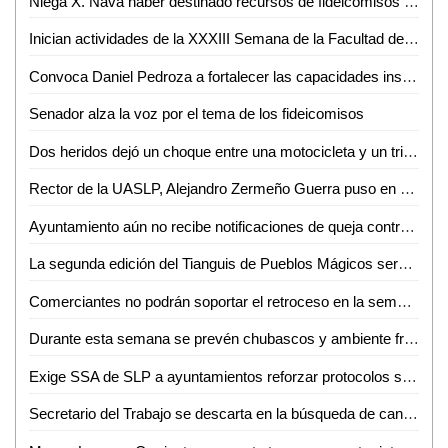
Niega X. Nava haber destinado recursos de fideicomisos federales para abatir la pandemia en la capital
Inician actividades de la XXXIII Semana de la Facultad de Ciencias Químicas de la UASLP
Convoca Daniel Pedroza a fortalecer las capacidades institucionales y financieras para hacer frente a los desafíos presupuestales
Senador alza la voz por el tema de los fideicomisos
Dos heridos dejó un choque entre una motocicleta y un triciclo
Rector de la UASLP, Alejandro Zermeño Guerra puso en marcha, Primera Jornada Internacional de Ciberseguridad
Ayuntamiento aún no recibe notificaciones de queja contra policías municipales
La segunda edición del Tianguis de Pueblos Mágicos será digital
Comerciantes no podrán soportar el retroceso en la semaforización epidemiológica: IP
Durante esta semana se prevén chubascos y ambiente frío por la mañana en regiones de San Luis Potosí
Exige SSA de SLP a ayuntamientos reforzar protocolos sanitarios para cortar cadena de contagios de COVID-19
Secretario del Trabajo se descarta en la búsqueda de candidatura