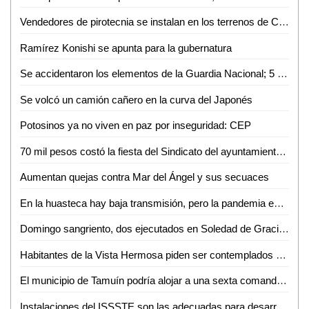
Vendedores de pirotecnia se instalan en los terrenos de Ciro Purata
Ramírez Konishi se apunta para la gubernatura
Se accidentaron los elementos de la Guardia Nacional; 5 heridos
Se volcó un camión cañero en la curva del Japonés
Potosinos ya no viven en paz por inseguridad: CEP
70 mil pesos costó la fiesta del Sindicato del ayuntamiento de Ciudad Valles
Aumentan quejas contra Mar del Ángel y sus secuaces
En la huasteca hay baja transmisión, pero la pandemia es asincrónica y asimétrica: Luztow
Domingo sangriento, dos ejecutados en Soledad de Graciano Sánchez
Habitantes de la Vista Hermosa piden ser contemplados por la DAPAS en tomas de drenaje
El municipio de Tamuín podría alojar a una sexta comandancia militar
Instalaciones del ISSSTE son las adecuadas para desarrollar un buen trabajo