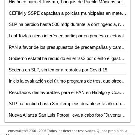
Histórico para el Turismo, Tianguis de Pueblo Mágicos será virtual por pandemia
CEFIM y SSPE capacitan a policías municipales en materia de derechos humanos
SLP ha perdido hasta 500 mdp durante la contingencia, revela Finanzas
Leal Tovías niega interés en participar en proceso electoral
PAN a favor de los presupuestos de precampañas y campañas en SLP
Gobierno estatal ha reducido en el 10.2 por ciento el gasto de operación a precios reales: Daniel Pedroza
Sedena en SLP, sin temor a rebrotes por Covid-19
Inicio la evaluación del último programa de tres, que ofrece la Coordinación Académica Región Altiplano Oeste (CARAO) de la UASLP
Resultados desfavorables para el PAN en Hidalgo y Coahuila, repercutirían en SLP
SLP ha perdido hasta 8 mil empleos durante este año: comparecencia STyPS
Nueva Alianza San Luis Potosí lleva a cabo foro "Juventudes Aliancistas 2021"
emsavalles© 2006 - 2026 Todos los derechos reservados. Queda prohibida la