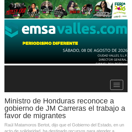
SÁBADO, 08 DE AGOSTO DE 2026
CIUDAD VALLES, S.L.P.
DIRECTOR GENERAL.
SAMUEL ROA BOTELLO
Toggle
navigat
Ministro de Honduras reconoce a
gobierno de JM Carreras el trabajo a
favor de migrantes
Raúl Matamoros Bertot, dijo que el Gobierno del Estado, en un
acto de solidaridad, ha destinado recursos para atender a