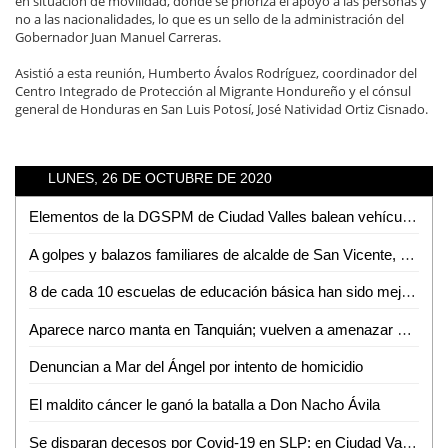
en situación de movilidad, donde se prioriza el apoyo a las personas y
no a las nacionalidades, lo que es un sello de la administración del
Gobernador Juan Manuel Carreras.
Asistió a esta reunión, Humberto Ávalos Rodríguez, coordinador del
Centro Integrado de Protección al Migrante Hondureño y el cónsul
general de Honduras en San Luis Potosí, José Natividad Ortiz Cisnado.
LUNES, 26 DE OCTUBRE DE 2020
Elementos de la DGSPM de Ciudad Valles balean vehículo en la colonia Solidaridad
A golpes y balazos familiares de alcalde de San Vicente, amedrentan a sujeto que se manifestaba
8 de cada 10 escuelas de educación básica han sido mejoradas durante la actual administración: Joel Ramírez
Aparece narco manta en Tanquián; vuelven a amenazar a la familia Soni, entre otros
Denuncian a Mar del Ángel por intento de homicidio
El maldito cáncer le ganó la batalla a Don Nacho Ávila
Se disparan decesos por Covid-19 en SLP; en Ciudad Valles se triplican los contagios