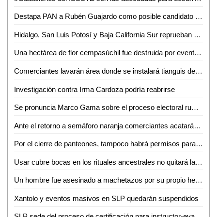
Destapa PAN a Rubén Guajardo como posible candidato a la alcaldía capitalina
Hidalgo, San Luis Potosí y Baja California Sur reprueban en reinserción social
Una hectárea de flor cempasúchil fue destruida por evento de los razers en la zona tének
Comerciantes lavarán área donde se instalará tianguis de día de muertos
Investigación contra Irma Cardoza podría reabrirse
Se pronuncia Marco Gama sobre el proceso electoral rumbo al 2021
Ante el retorno a semáforo naranja comerciantes acatarán medidas de sanidad
Por el cierre de panteones, tampoco habrá permisos para el comercio informal
Usar cubre bocas en los rituales ancestrales no quitará las tradiciones en la zona tének: Doroteo Hernández
Un hombre fue asesinado a machetazos por su propio hermano en Ébano
Xantolo y eventos masivos en SLP quedarán suspendidos
SLP sede del proceso de certificación para instructor-evaluador en competencias básicas de la función policial