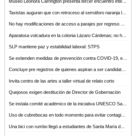
Museo Leonora Carrington presenta tercer encuentro internacional de estudios surrealistas
Taxistas auguran que con retroceso al semáforo naranja les irá peor
No hay modificaciones de acceso a parajes por regreso al semáforo naranja
Aparatosa volcadura en la colonia Lázaro Cárdenas; no hubo heridos
SLP mantiene paz y estabilidad laboral: STPS
Se extienden medidas de prevención contra COVID-19, en el centro histórico
Concluye pre registros de quienes aspiran a ser candidatos independientes
Invita centro de las artes a taller virtual de relato corto
Quejosos exigen destitución de Director de Gobernación
Se instala comité académico de la iniciativa UNESCO San Luis
Uso de cubrebocas en todo momento para evitar contagio: Mónica Rangel
Una bici con rumbo llegó a estudiantes de Santa María del Río y Villa de Reyes