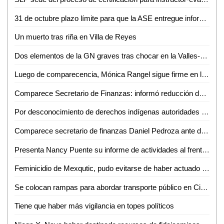
31 de octubre plazo límite para que la ASE entregue informes de los 114 entes auditables
Un muerto tras riña en Villa de Reyes
Dos elementos de la GN graves tras chocar en la Valles-El Naranjo
Luego de comparecencia, Mónica Rangel sigue firme en los SSA de SLP: J. Manuel Carreras
Comparece Secretario de Finanzas: informó reducción de la deuda bancaria
Por desconocimiento de derechos indígenas autoridades permiten eventos en la zona tének
Comparece secretario de finanzas Daniel Pedroza ante diputados de la comisión de desarrollo económico
Presenta Nancy Puente su informe de actividades al frente del DIF municipal
Feminicidio de Mexqutic, pudo evitarse de haber actuado la FGE de SLP a tiempo: Marité Hernández
Se colocan rampas para abordar transporte público en Ciclovía Carranza
Tiene que haber más vigilancia en topes políticos