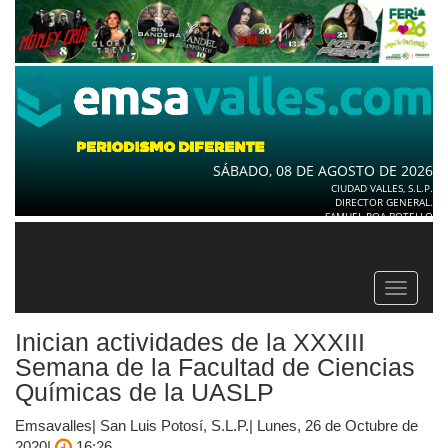
SÁBADO, 08 DE AGOSTO DE 2026
CIUDAD VALLES, S.L.P.
DIRECTOR GENERAL.
SAMUEL ROA BOTELLO
Toggle
navigat
Inician actividades de la XXXIII
Semana de la Facultad de Ciencias
Químicas de la UASLP
Emsavalles| San Luis Potosí, S.L.P.| Lunes, 26 de Octubre de
2020|
16:26