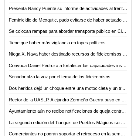
Presenta Nancy Puente su informe de actividades al frente del DIF municipal
Feminicidio de Mexqutic, pudo evitarse de haber actuado la FGE de SLP a tiempo: Marité Hernández
Se colocan rampas para abordar transporte público en Ciclovía Carranza
Tiene que haber más vigilancia en topes políticos
Niega X. Nava haber destinado recursos de fideicomisos federales para abatir la pandemia en la capital
Convoca Daniel Pedroza a fortalecer las capacidades institucionales y financieras para hacer frente a los desafíos presupuestales
Senador alza la voz por el tema de los fideicomisos
Dos heridos dejó un choque entre una motocicleta y un triciclo
Rector de la UASLP, Alejandro Zermeño Guerra puso en marcha, Primera Jornada Internacional de Ciberseguridad
Ayuntamiento aún no recibe notificaciones de queja contra policías municipales
La segunda edición del Tianguis de Pueblos Mágicos será digital
Comerciantes no podrán soportar el retroceso en la semaforización epidemiológica: IP