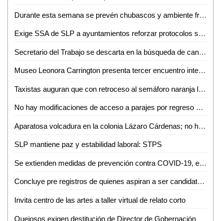
Durante esta semana se prevén chubascos y ambiente frío por la mañana en regiones de San Luis Potosí
Exige SSA de SLP a ayuntamientos reforzar protocolos sanitarios para cortar cadena de contagios de COVID-19
Secretario del Trabajo se descarta en la búsqueda de candidatura
Museo Leonora Carrington presenta tercer encuentro internacional de estudios surrealistas
Taxistas auguran que con retroceso al semáforo naranja les irá peor
No hay modificaciones de acceso a parajes por regreso al semáforo naranja
Aparatosa volcadura en la colonia Lázaro Cárdenas; no hubo heridos
SLP mantiene paz y estabilidad laboral: STPS
Se extienden medidas de prevención contra COVID-19, en el centro histórico
Concluye pre registros de quienes aspiran a ser candidatos independientes
Invita centro de las artes a taller virtual de relato corto
Quejosos exigen destitución de Director de Gobernación