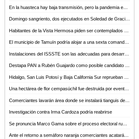
En la huasteca hay baja transmisión, pero la pandemia es asincrónica y asimétrica: Luztow
Domingo sangriento, dos ejecutados en Soledad de Graciano Sánchez
Habitantes de la Vista Hermosa piden ser contemplados por la DAPAS en tomas de drenaje
El municipio de Tamuín podría alojar a una sexta comandancia militar
Instalaciones del ISSSTE son las adecuadas para desarrollar un buen trabajo
Destapa PAN a Rubén Guajardo como posible candidato a la alcaldía capitalina
Hidalgo, San Luis Potosí y Baja California Sur reprueban en reinserción social
Una hectárea de flor cempasúchil fue destruida por evento de los razers en la zona tének
Comerciantes lavarán área donde se instalará tianguis de día de muertos
Investigación contra Irma Cardoza podría reabrirse
Se pronuncia Marco Gama sobre el proceso electoral rumbo al 2021
Ante el retorno a semáforo naranja comerciantes acatarán medidas de sanidad