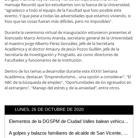
mensaje Recordó que los estudiantes son la fuerza de la Universidad,
"agradezco a todo el equipo de la Facultad que hizo posible este
evento. Y que pese a todas las adversidades que estamos viviendo, si
hizo que las cosas fueran más difíciles, pero no imposibles".
Durante la ceremonia virtual de inauguración estuvieron presentes el
licenciado Marco Antonio Aranda, secretario general de la Universidad;
el maestro Jorge Alberto Pérez González, jefe de la Secretaría
Académica y el doctor Amaury de Jesús Pozos Guillén, jefe de la
Secretaría de Investigación y Posgrado, así como directores de
Facultades y funcionarios de la Institución.
Dentro de los temas a desarrollar durante este XXXIII Semana
Académica, destacan "Emprendurismo... una opción a considerar", "El
ABC de la búsqueda de empleo", "Oportunidades de los egresados en
el extranjero", "Manejo del estrés y de la ansiedad", entre otros.
LUNES, 26 DE OCTUBRE DE 2020
Elementos de la DGSPM de Ciudad Valles balean vehículo en la colonia Solidaridad
A golpes y balazos familiares de alcalde de San Vicente, amedrentan a sujeto que se manifestaba