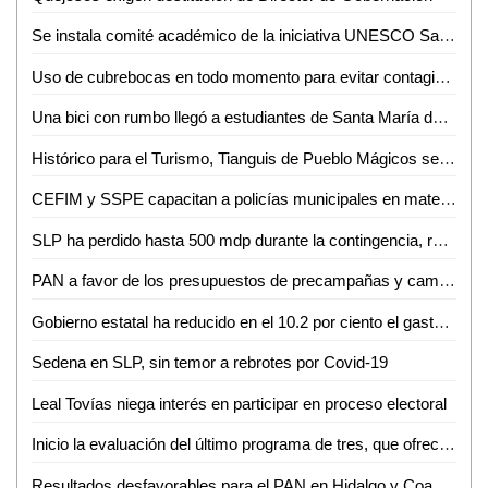
Se instala comité académico de la iniciativa UNESCO San Luis
Uso de cubrebocas en todo momento para evitar contagio: Mónica Rangel
Una bici con rumbo llegó a estudiantes de Santa María del Río y Villa de Reyes
Histórico para el Turismo, Tianguis de Pueblo Mágicos será virtual por pandemia
CEFIM y SSPE capacitan a policías municipales en materia de derechos humanos
SLP ha perdido hasta 500 mdp durante la contingencia, revela Finanzas
PAN a favor de los presupuestos de precampañas y campañas en SLP
Gobierno estatal ha reducido en el 10.2 por ciento el gasto de operación a precios reales: Daniel Pedroza
Sedena en SLP, sin temor a rebrotes por Covid-19
Leal Tovías niega interés en participar en proceso electoral
Inicio la evaluación del último programa de tres, que ofrece la Coordinación Académica Región Altiplano Oeste (CARAO) de la UASLP
Resultados desfavorables para el PAN en Hidalgo y Coahuila, repercutirían en SLP