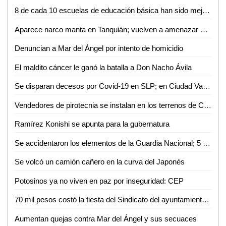
8 de cada 10 escuelas de educación básica han sido mejoradas durante la actual administración: Joel Ramírez
Aparece narco manta en Tanquián; vuelven a amenazar a la familia Soni, entre otros
Denuncian a Mar del Ángel por intento de homicidio
El maldito cáncer le ganó la batalla a Don Nacho Ávila
Se disparan decesos por Covid-19 en SLP; en Ciudad Valles se triplican los contagios
Vendedores de pirotecnia se instalan en los terrenos de Ciro Purata
Ramírez Konishi se apunta para la gubernatura
Se accidentaron los elementos de la Guardia Nacional; 5 heridos
Se volcó un camión cañero en la curva del Japonés
Potosinos ya no viven en paz por inseguridad: CEP
70 mil pesos costó la fiesta del Sindicato del ayuntamiento de Ciudad Valles
Aumentan quejas contra Mar del Ángel y sus secuaces