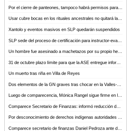
Por el cierre de panteones, tampoco habrá permisos para el comercio informal
Usar cubre bocas en los rituales ancestrales no quitará las tradiciones en la zona tének: Doroteo Hernández
Xantolo y eventos masivos en SLP quedarán suspendidos
SLP sede del proceso de certificación para instructor-evaluador en competencias básicas de la función policial
Un hombre fue asesinado a machetazos por su propio hermano en Ébano
31 de octubre plazo límite para que la ASE entregue informes de los 114 entes auditables
Un muerto tras riña en Villa de Reyes
Dos elementos de la GN graves tras chocar en la Valles-El Naranjo
Luego de comparecencia, Mónica Rangel sigue firme en los SSA de SLP: J. Manuel Carreras
Comparece Secretario de Finanzas: informó reducción de la deuda bancaria
Por desconocimiento de derechos indígenas autoridades permiten eventos en la zona tének
Comparece secretario de finanzas Daniel Pedroza ante diputados de la comisión de desarrollo económico