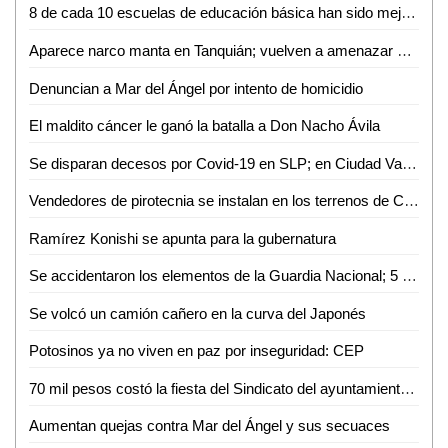
8 de cada 10 escuelas de educación básica han sido mejoradas durante la actual administración: Joel Ramírez
Aparece narco manta en Tanquián; vuelven a amenazar a la familia Soni, entre otros
Denuncian a Mar del Ángel por intento de homicidio
El maldito cáncer le ganó la batalla a Don Nacho Ávila
Se disparan decesos por Covid-19 en SLP; en Ciudad Valles se triplican los contagios
Vendedores de pirotecnia se instalan en los terrenos de Ciro Purata
Ramírez Konishi se apunta para la gubernatura
Se accidentaron los elementos de la Guardia Nacional; 5 heridos
Se volcó un camión cañero en la curva del Japonés
Potosinos ya no viven en paz por inseguridad: CEP
70 mil pesos costó la fiesta del Sindicato del ayuntamiento de Ciudad Valles
Aumentan quejas contra Mar del Ángel y sus secuaces