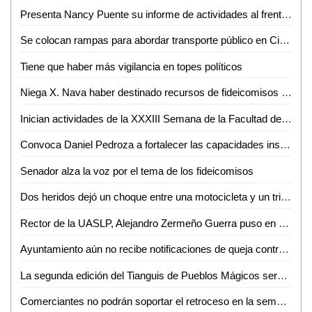
Presenta Nancy Puente su informe de actividades al frente del DIF municipal
Se colocan rampas para abordar transporte público en Ciclovía Carranza
Tiene que haber más vigilancia en topes políticos
Niega X. Nava haber destinado recursos de fideicomisos federales para abatir la pandemia en la capital
Inician actividades de la XXXIII Semana de la Facultad de Ciencias Químicas de la UASLP
Convoca Daniel Pedroza a fortalecer las capacidades institucionales y financieras para hacer frente a los desafíos presupuestales
Senador alza la voz por el tema de los fideicomisos
Dos heridos dejó un choque entre una motocicleta y un triciclo
Rector de la UASLP, Alejandro Zermeño Guerra puso en marcha, Primera Jornada Internacional de Ciberseguridad
Ayuntamiento aún no recibe notificaciones de queja contra policías municipales
La segunda edición del Tianguis de Pueblos Mágicos será digital
Comerciantes no podrán soportar el retroceso en la semaforización epidemiológica: IP