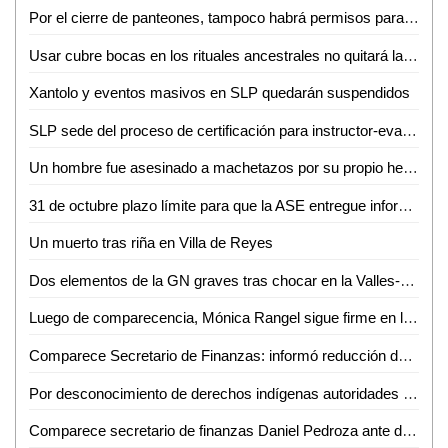
Por el cierre de panteones, tampoco habrá permisos para el comercio informal
Usar cubre bocas en los rituales ancestrales no quitará las tradiciones en la zona tének: Doroteo Hernández
Xantolo y eventos masivos en SLP quedarán suspendidos
SLP sede del proceso de certificación para instructor-evaluador en competencias básicas de la función policial
Un hombre fue asesinado a machetazos por su propio hermano en Ébano
31 de octubre plazo límite para que la ASE entregue informes de los 114 entes auditables
Un muerto tras riña en Villa de Reyes
Dos elementos de la GN graves tras chocar en la Valles-El Naranjo
Luego de comparecencia, Mónica Rangel sigue firme en los SSA de SLP: J. Manuel Carreras
Comparece Secretario de Finanzas: informó reducción de la deuda bancaria
Por desconocimiento de derechos indígenas autoridades permiten eventos en la zona tének
Comparece secretario de finanzas Daniel Pedroza ante diputados de la comisión de desarrollo económico