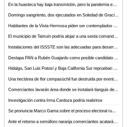
En la huasteca hay baja transmisión, pero la pandemia es asincrónica y asimétrica: Luztow
Domingo sangriento, dos ejecutados en Soledad de Graciano Sánchez
Habitantes de la Vista Hermosa piden ser contemplados por la DAPAS en tomas de drenaje
El municipio de Tamuín podría alojar a una sexta comandancia militar
Instalaciones del ISSSTE son las adecuadas para desarrollar un buen trabajo
Destapa PAN a Rubén Guajardo como posible candidato a la alcaldía capitalina
Hidalgo, San Luis Potosí y Baja California Sur reprueban en reinserción social
Una hectárea de flor cempasúchil fue destruida por evento de los razers en la zona tének
Comerciantes lavarán área donde se instalará tianguis de día de muertos
Investigación contra Irma Cardoza podría reabrirse
Se pronuncia Marco Gama sobre el proceso electoral rumbo al 2021
Ante el retorno a semáforo naranja comerciantes acatarán medidas de sanidad