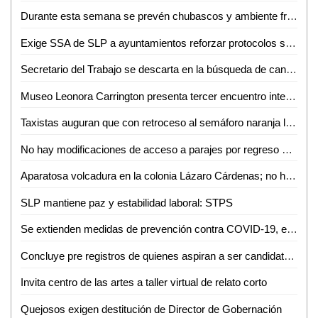
Durante esta semana se prevén chubascos y ambiente frío por la mañana en regiones de San Luis Potosí
Exige SSA de SLP a ayuntamientos reforzar protocolos sanitarios para cortar cadena de contagios de COVID-19
Secretario del Trabajo se descarta en la búsqueda de candidatura
Museo Leonora Carrington presenta tercer encuentro internacional de estudios surrealistas
Taxistas auguran que con retroceso al semáforo naranja les irá peor
No hay modificaciones de acceso a parajes por regreso al semáforo naranja
Aparatosa volcadura en la colonia Lázaro Cárdenas; no hubo heridos
SLP mantiene paz y estabilidad laboral: STPS
Se extienden medidas de prevención contra COVID-19, en el centro histórico
Concluye pre registros de quienes aspiran a ser candidatos independientes
Invita centro de las artes a taller virtual de relato corto
Quejosos exigen destitución de Director de Gobernación