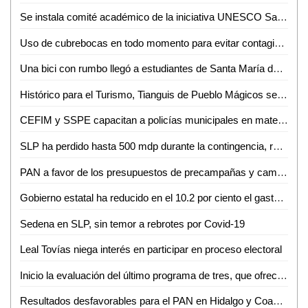
Se instala comité académico de la iniciativa UNESCO San Luis
Uso de cubrebocas en todo momento para evitar contagio: Mónica Rangel
Una bici con rumbo llegó a estudiantes de Santa María del Río y Villa de Reyes
Histórico para el Turismo, Tianguis de Pueblo Mágicos será virtual por pandemia
CEFIM y SSPE capacitan a policías municipales en materia de derechos humanos
SLP ha perdido hasta 500 mdp durante la contingencia, revela Finanzas
PAN a favor de los presupuestos de precampañas y campañas en SLP
Gobierno estatal ha reducido en el 10.2 por ciento el gasto de operación a precios reales: Daniel Pedroza
Sedena en SLP, sin temor a rebrotes por Covid-19
Leal Tovías niega interés en participar en proceso electoral
Inicio la evaluación del último programa de tres, que ofrece la Coordinación Académica Región Altiplano Oeste (CARAO) de la UASLP
Resultados desfavorables para el PAN en Hidalgo y Coahuila, repercutirían en SLP