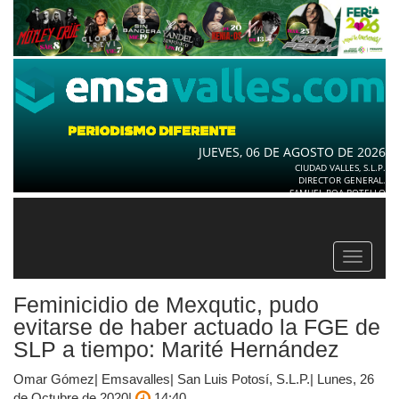
JUEVES, 06 DE AGOSTO DE 2026
CIUDAD VALLES, S.L.P.
DIRECTOR GENERAL.
SAMUEL ROA BOTELLO
Toggle
navigat
Feminicidio de Mexqutic, pudo
evitarse de haber actuado la FGE de
SLP a tiempo: Marité Hernández
Omar Gómez| Emsavalles| San Luis Potosí, S.L.P.| Lunes, 26
de Octubre de 2020|
14:40