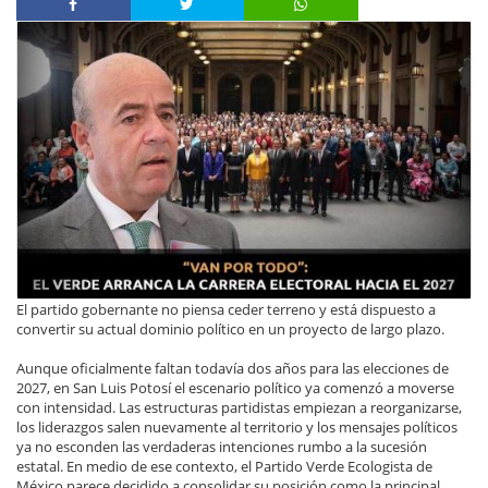
El partido gobernante no piensa ceder terreno y está dispuesto a
convertir su actual dominio político en un proyecto de largo plazo.
Aunque oficialmente faltan todavía dos años para las elecciones de
2027, en San Luis Potosí el escenario político ya comenzó a moverse
con intensidad. Las estructuras partidistas empiezan a reorganizarse,
los liderazgos salen nuevamente al territorio y los mensajes políticos
ya no esconden las verdaderas intenciones rumbo a la sucesión
estatal. En medio de ese contexto, el Partido Verde Ecologista de
México parece decidido a consolidar su posición como la principal