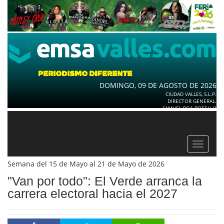
DOMINGO, 09 DE AGOSTO DE 2026
CIUDAD VALLES, S.L.P.
DIRECTOR GENERAL.
SAMUEL ROA BOTELLO
Toggle
navigat
Semana del 15 de Mayo al 21 de Mayo de 2026
"Van por todo": El Verde arranca la
carrera electoral hacia el 2027