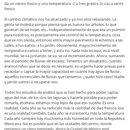
da un viento fresco y una temperatura -2 o tres grados, lo vas a sentir
fresco
El cambio climático nos ha alcanzado y ya nos está rebasando. La
gente se molesta porque piensa que es basura los árboles, lo que
generan de las hojas, etc., Independientemente de que sea un pulmón
para nosotros, es precisamente ese control de la temperatura, cosa
que se nos olvida, entonces entre mayor pavimento le echemos a las
calles, a tus patios, a tu jardín, obviamente, mayor incremento de
temperatura vamos a tener, y esto no, nada más es aquí, es a nivel
mundial. Se va juntando, se va, se va incrementando. Ahora, sumando
eso al periodo de lluvias de escasez. Tenemos un desabasto, cuando
éramos niños que se decía -es necesario, es urgente hacer presas para
recaudar o captar la mayor capacidad en cuanto hay agua de lluvia-,
aquellos torrenciales de lluvias que teníamos. ¿quién hizo caso? Nadie
y jamás vamos a recuperar eso.
Todos los estudios de análisis que se han hecho para poder captar
agua del mar, de los ríos, las lagunas y hacerla potable para poder
tomarla, etcétera, estamos muy lejos de que eso suceda. Es una
realidad. Cada año se ha reducido más la cantidad de días frescos, esa
es una realidad también. Cada año se incrementa más la temperatura.
Cada año también hay muchísima más humedad en toda la República
Mexicana. No es posible que en las ciudades del centro, donde
teníamos un clima templado, ahora la Ciudad de México esté