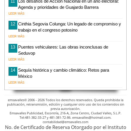
11
Los desafíos de Acción Nacional en un año electoral:
Agenda y prioridades de Guajardo Barrera
LEER MÁS
12
Cinthia Segovia Colunga: Un legado de compromiso y
trabajo en el congreso potosino
LEER MÁS
13
Puentes vehiculares: Las obras inconclusas de
Seduvop
LEER MÁS
14
Sequía histórica y cambio climático: Retos para
México
LEER MÁS
emsavalles© 2006 - 2026 Todos los derechos reservados. Queda prohibida la
publicación, retransmisión, edición y cualquier otro uso de los contenidos sin
previa autorización.
Emsavalles Publicidad, Escontría, 216-A, Zona Centro, Ciudad Valles, S.L.P.
Tel:481-382-33-27 y 481-381-72-86. emsavalles@hotmail.com.
contabilidad@emsavalles.com
No. de Certificado de Reserva Otorgado por el Instituto