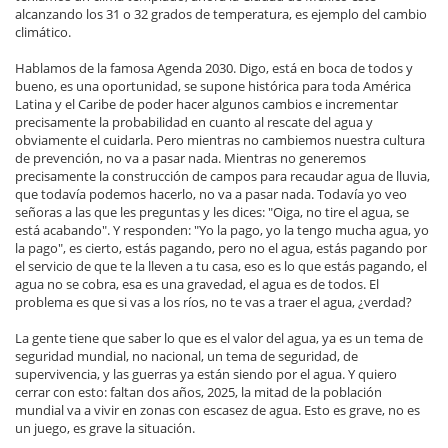
alcanzando los 31 o 32 grados de temperatura, es ejemplo del cambio
climático.
Hablamos de la famosa Agenda 2030. Digo, está en boca de todos y
bueno, es una oportunidad, se supone histórica para toda América
Latina y el Caribe de poder hacer algunos cambios e incrementar
precisamente la probabilidad en cuanto al rescate del agua y
obviamente el cuidarla. Pero mientras no cambiemos nuestra cultura
de prevención, no va a pasar nada. Mientras no generemos
precisamente la construcción de campos para recaudar agua de lluvia,
que todavía podemos hacerlo, no va a pasar nada. Todavía yo veo
señoras a las que les preguntas y les dices: "Oiga, no tire el agua, se
está acabando". Y responden: "Yo la pago, yo la tengo mucha agua, yo
la pago", es cierto, estás pagando, pero no el agua, estás pagando por
el servicio de que te la lleven a tu casa, eso es lo que estás pagando, el
agua no se cobra, esa es una gravedad, el agua es de todos. El
problema es que si vas a los ríos, no te vas a traer el agua, ¿verdad?
La gente tiene que saber lo que es el valor del agua, ya es un tema de
seguridad mundial, no nacional, un tema de seguridad, de
supervivencia, y las guerras ya están siendo por el agua. Y quiero
cerrar con esto: faltan dos años, 2025, la mitad de la población
mundial va a vivir en zonas con escasez de agua. Esto es grave, no es
un juego, es grave la situación.