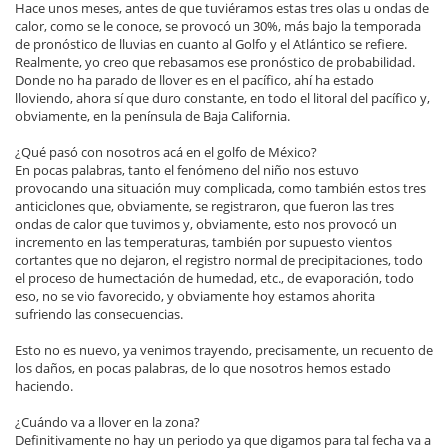
Hace unos meses, antes de que tuviéramos estas tres olas u ondas de
calor, como se le conoce, se provocó un 30%, más bajo la temporada
de pronóstico de lluvias en cuanto al Golfo y el Atlántico se refiere.
Realmente, yo creo que rebasamos ese pronóstico de probabilidad.
Donde no ha parado de llover es en el pacífico, ahí ha estado
lloviendo, ahora sí que duro constante, en todo el litoral del pacífico y,
obviamente, en la península de Baja California.
¿Qué pasó con nosotros acá en el golfo de México?
En pocas palabras, tanto el fenómeno del niño nos estuvo
provocando una situación muy complicada, como también estos tres
anticiclones que, obviamente, se registraron, que fueron las tres
ondas de calor que tuvimos y, obviamente, esto nos provocó un
incremento en las temperaturas, también por supuesto vientos
cortantes que no dejaron, el registro normal de precipitaciones, todo
el proceso de humectación de humedad, etc., de evaporación, todo
eso, no se vio favorecido, y obviamente hoy estamos ahorita
sufriendo las consecuencias.
Esto no es nuevo, ya venimos trayendo, precisamente, un recuento de
los daños, en pocas palabras, de lo que nosotros hemos estado
haciendo.
¿Cuándo va a llover en la zona?
Definitivamente no hay un periodo ya que digamos para tal fecha va a