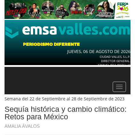
JUEVES, 06 DE AGOSTO DE 2026
CIUDAD VALLES, S.L.P.
DIRECTOR GENERAL.
SAMUEL ROA BOTELLO
Toggle
navigat
Semana del 22 de Septiembre al 28 de Septiembre de 2023
Sequía histórica y cambio climático:
Retos para México
AMALIA ÁVALOS