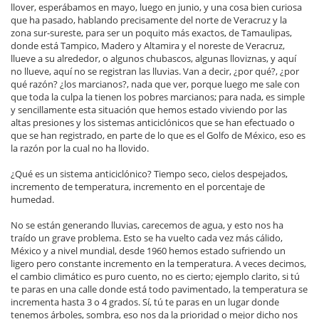
llover, esperábamos en mayo, luego en junio, y una cosa bien curiosa
que ha pasado, hablando precisamente del norte de Veracruz y la
zona sur-sureste, para ser un poquito más exactos, de Tamaulipas,
donde está Tampico, Madero y Altamira y el noreste de Veracruz,
llueve a su alrededor, o algunos chubascos, algunas lloviznas, y aquí
no llueve, aquí no se registran las lluvias. Van a decir, ¿por qué?, ¿por
qué razón? ¿los marcianos?, nada que ver, porque luego me sale con
que toda la culpa la tienen los pobres marcianos; para nada, es simple
y sencillamente esta situación que hemos estado viviendo por las
altas presiones y los sistemas anticiclónicos que se han efectuado o
que se han registrado, en parte de lo que es el Golfo de México, eso es
la razón por la cual no ha llovido.
¿Qué es un sistema anticiclónico? Tiempo seco, cielos despejados,
incremento de temperatura, incremento en el porcentaje de
humedad.
No se están generando lluvias, carecemos de agua, y esto nos ha
traído un grave problema. Esto se ha vuelto cada vez más cálido,
México y a nivel mundial, desde 1960 hemos estado sufriendo un
ligero pero constante incremento en la temperatura. A veces decimos,
el cambio climático es puro cuento, no es cierto; ejemplo clarito, si tú
te paras en una calle donde está todo pavimentado, la temperatura se
incrementa hasta 3 o 4 grados. Sí, tú te paras en un lugar donde
tenemos árboles, sombra, eso nos da la prioridad o mejor dicho nos