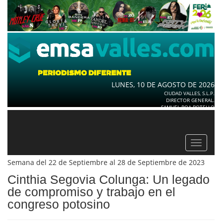
LUNES, 10 DE AGOSTO DE 2026
CIUDAD VALLES, S.L.P.
DIRECTOR GENERAL.
SAMUEL ROA BOTELLO
Toggle
navigat
Semana del 22 de Septiembre al 28 de Septiembre de 2023
Cinthia Segovia Colunga: Un legado
de compromiso y trabajo en el
congreso potosino