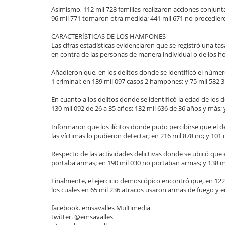
Asimismo, 112 mil 728 familias realizaron acciones conjunt
96 mil 771 tomaron otra medida; 441 mil 671 no procediero
CARACTERÍSTICAS DE LOS HAMPONES
Las cifras estadísticas evidenciaron que se registró una t
en contra de las personas de manera individual o de los h
Añadieron que, en los delitos donde se identificó el númer
1 criminal; en 139 mil 097 casos 2 hampones; y 75 mil 582 
En cuanto a los delitos donde se identificó la edad de los
130 mil 092 de 26 a 35 años; 132 mil 636 de 36 años y más; 
Informaron que los ilícitos donde pudo percibirse que el de
las víctimas lo pudieron detectar; en 216 mil 878 no; y 101
Respecto de las actividades delictivas donde se ubicó que 
portaba armas; en 190 mil 030 no portaban armas; y 138 mi
Finalmente, el ejercicio demoscópico encontró que, en 122 
los cuales en 65 mil 236 atracos usaron armas de fuego y 
facebook. emsavalles Multimedia
twitter. @emsavalles