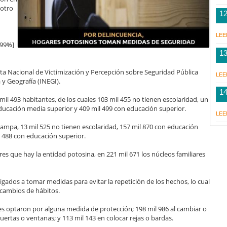
 otro
1
LEE
.99%]
1
sta Nacional de Victimización y Percepción sobre Seguridad Pública
LEE
 y Geografía (INEGI).
1
mil 493 habitantes, de los cuales 103 mil 455 no tienen escolaridad, un
educación media superior y 409 mil 499 con educación superior.
LEE
 hampa, 13 mil 525 no tienen escolaridad, 157 mil 870 con educación
l 488 con educación superior.
res que hay la entidad potosina, en 221 mil 671 los núcleos familiares
ligados a tomar medidas para evitar la repetición de los hechos, lo cual
 cambios de hábitos.
res optaron por alguna medida de protección; 198 mil 986 al cambiar o
ertas o ventanas; y 113 mil 143 en colocar rejas o bardas.