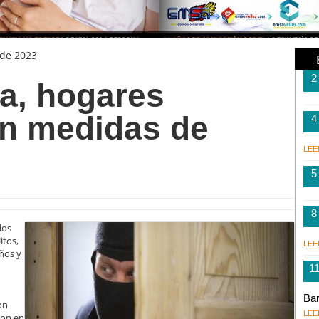
 de 2023
2
ia, hogares
n medidas de
4
LEE
5
8
los
itos,
LEE
ños y
1
Bar
on
LEE
ron en