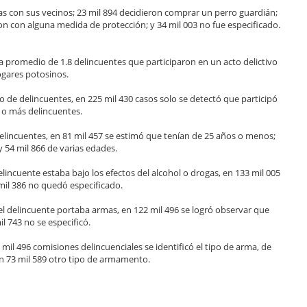
as con sus vecinos; 23 mil 894 decidieron comprar un perro guardián;
n con alguna medida de protección; y 34 mil 003 no fue especificado.
asa promedio de 1.8 delincuentes que participaron en un acto delictivo
ogares potosinos.
o de delincuentes, en 225 mil 430 casos solo se detectó que participó
3 o más delincuentes.
 delincuentes, en 81 mil 457 se estimó que tenían de 25 años o menos;
y 54 mil 866 de varias edades.
lincuente estaba bajo los efectos del alcohol o drogas, en 133 mil 005
 mil 386 no quedó especificado.
el delincuente portaba armas, en 122 mil 496 se logró observar que
l 743 no se especificó.
mil 496 comisiones delincuenciales se identificó el tipo de arma, de
en 73 mil 589 otro tipo de armamento.