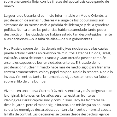
sobre una cuerda floja, con los jinetes del apocalipsis cabalgando de
nuevo.
La guerra de Ucrania, el conflicto interminable en Medio Oriente, la
proliferación de armas nucleares y el auge de los populismos son
síntomas de un mismo mal: la pérdida del liderazgo y de la grandeza
política. Nunca antes las potencias habían acumulado tanto poder
destructivo ni los ciudadanos habían estado tan desprotegidos frente
a las decisiones —o la falta de ellas— de sus gobernantes.
Hoy Rusia dispone de más de seis mil ojivas nucleares, de las cuales
puede activar cientos en cuestión de minutos. Estados Unidos, Israel,
Pakistán, Corea del Norte, Francia y Gran Bretaña poseen también
arsenales capaces de borrar ciudades enteras. El tratado de no
proliferación nuclear, firmado hace más de medio siglo para frenar la
carrera armamentista, es hoy papel mojado. Nadie lo respeta. Nadie lo
invoca. Y mientras tanto, la humanidad sigue sosteniendo su futuro
sobre el filo de una bomba.
Vivimos en una nueva Guerra Fría, más silenciosa y más peligrosa que
la original. Entonces, en los años sesenta, existían fronteras
ideológicas claras: capitalismo y comunismo. Hoy las fronteras se
desdibujaron, pero el miedo sigue intacto. Los misiles ya no apuntan
solo a los enemigos declarados; apuntan a la incertidumbre, al caos, a
la falta de control. Las decisiones se toman desde despachos lejanos