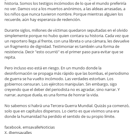
historia. Somos los testigos incómodos de lo que el mundo preferiría
no ver. Damos voz a los muertos anónimos, a las aldeas arrasadas, a
los niños que nunca tuvieron nombre. Porque mientras alguien los
recuerde, aún hay esperanza de redención.
Durante siglos, millones de víctimas quedaron sepultadas en el olvido
simplemente porque no hubo quien contara su historia. Cada vez que
un reportero llega al frente, con una libreta o una cámara, les devuelve
un fragmento de dignidad. Testimoniar es también una forma de
resistencia. Decir "esto ocurrió" es el primer paso para evitar que se
repita.
Pero incluso eso está en riesgo. En un mundo donde la
desinformación se propaga más rápido que las bombas, el periodismo
de guerra se ha vuelto incómodo. Las verdades estorban. Los
gobiernos censuran. Los ejércitos manipulan. Sin embargo, sigo
creyendo que el deber del periodista no es agradar, sino narrar. Y
narrar, aunque duela, es una forma de honrar la vida.
No sabemos si habrá una Tercera Guerra Mundial. Quizás ya comenzó,
solo que en capítulos dispersos. Lo cierto es que vivimos una era
donde la humanidad ha perdido el sentido de su propio límite.
facebook. emsavalleNoticias
X. @emsavalles