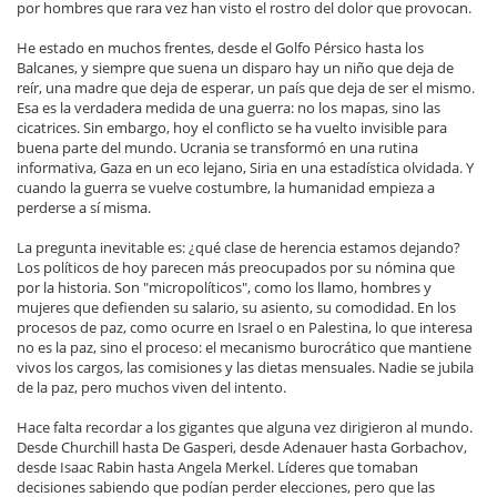
por hombres que rara vez han visto el rostro del dolor que provocan.
He estado en muchos frentes, desde el Golfo Pérsico hasta los
Balcanes, y siempre que suena un disparo hay un niño que deja de
reír, una madre que deja de esperar, un país que deja de ser el mismo.
Esa es la verdadera medida de una guerra: no los mapas, sino las
cicatrices. Sin embargo, hoy el conflicto se ha vuelto invisible para
buena parte del mundo. Ucrania se transformó en una rutina
informativa, Gaza en un eco lejano, Siria en una estadística olvidada. Y
cuando la guerra se vuelve costumbre, la humanidad empieza a
perderse a sí misma.
La pregunta inevitable es: ¿qué clase de herencia estamos dejando?
Los políticos de hoy parecen más preocupados por su nómina que
por la historia. Son "micropolíticos", como los llamo, hombres y
mujeres que defienden su salario, su asiento, su comodidad. En los
procesos de paz, como ocurre en Israel o en Palestina, lo que interesa
no es la paz, sino el proceso: el mecanismo burocrático que mantiene
vivos los cargos, las comisiones y las dietas mensuales. Nadie se jubila
de la paz, pero muchos viven del intento.
Hace falta recordar a los gigantes que alguna vez dirigieron al mundo.
Desde Churchill hasta De Gasperi, desde Adenauer hasta Gorbachov,
desde Isaac Rabin hasta Angela Merkel. Líderes que tomaban
decisiones sabiendo que podían perder elecciones, pero que las