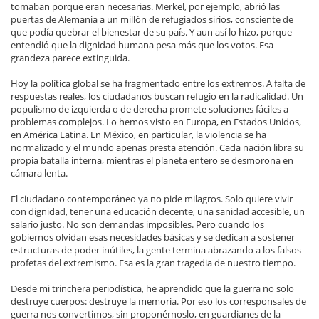
tomaban porque eran necesarias. Merkel, por ejemplo, abrió las
puertas de Alemania a un millón de refugiados sirios, consciente de
que podía quebrar el bienestar de su país. Y aun así lo hizo, porque
entendió que la dignidad humana pesa más que los votos. Esa
grandeza parece extinguida.
Hoy la política global se ha fragmentado entre los extremos. A falta de
respuestas reales, los ciudadanos buscan refugio en la radicalidad. Un
populismo de izquierda o de derecha promete soluciones fáciles a
problemas complejos. Lo hemos visto en Europa, en Estados Unidos,
en América Latina. En México, en particular, la violencia se ha
normalizado y el mundo apenas presta atención. Cada nación libra su
propia batalla interna, mientras el planeta entero se desmorona en
cámara lenta.
El ciudadano contemporáneo ya no pide milagros. Solo quiere vivir
con dignidad, tener una educación decente, una sanidad accesible, un
salario justo. No son demandas imposibles. Pero cuando los
gobiernos olvidan esas necesidades básicas y se dedican a sostener
estructuras de poder inútiles, la gente termina abrazando a los falsos
profetas del extremismo. Esa es la gran tragedia de nuestro tiempo.
Desde mi trinchera periodística, he aprendido que la guerra no solo
destruye cuerpos: destruye la memoria. Por eso los corresponsales de
guerra nos convertimos, sin proponérnoslo, en guardianes de la