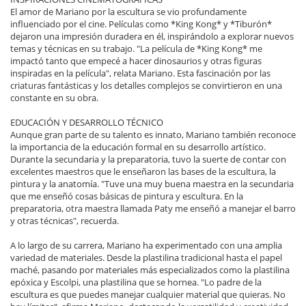
El amor de Mariano por la escultura se vio profundamente
influenciado por el cine. Películas como *King Kong* y *Tiburón*
dejaron una impresión duradera en él, inspirándolo a explorar nuevos
temas y técnicas en su trabajo. "La película de *King Kong* me
impactó tanto que empecé a hacer dinosaurios y otras figuras
inspiradas en la película", relata Mariano. Esta fascinación por las
criaturas fantásticas y los detalles complejos se convirtieron en una
constante en su obra.
EDUCACIÓN Y DESARROLLO TÉCNICO
Aunque gran parte de su talento es innato, Mariano también reconoce
la importancia de la educación formal en su desarrollo artístico.
Durante la secundaria y la preparatoria, tuvo la suerte de contar con
excelentes maestros que le enseñaron las bases de la escultura, la
pintura y la anatomía. "Tuve una muy buena maestra en la secundaria
que me enseñó cosas básicas de pintura y escultura. En la
preparatoria, otra maestra llamada Paty me enseñó a manejar el barro
y otras técnicas", recuerda.
A lo largo de su carrera, Mariano ha experimentado con una amplia
variedad de materiales. Desde la plastilina tradicional hasta el papel
maché, pasando por materiales más especializados como la plastilina
epóxica y Escolpi, una plastilina que se hornea. "Lo padre de la
escultura es que puedes manejar cualquier material que quieras. No