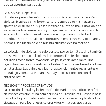
hay límites", afirma Mariano, destacando la versatilidad y creatividad
que caracterizan su trabajo.
LA MAGIA DEL AJOLOTE
Uno de los proyectos más destacados de Mariano es su colección de
ajolotes, inspirada en el boom cultural generado por la imagen del
ajolote en el billete de 50 pesos mexicanos. Este animal, conocido por
su capacidad de regeneración y su apariencia única, ha capturado la
imaginación tanto de mexicanos como de personas en todo el
mundo. "Decidí hacer ajolotes porque son mágicos y muy populares.
Además, son un símbolo de nuestra cultura", explica Mariano.
La colección de ajolotes no solo destaca por su temática, sino también
por su vibrante uso del color y la incorporación de elementos
naturales como flores, evocando los paisajes de Xochimilco, una
región famosa por sus jardines flotantes. "Siempre me he enfocado en
la naturaleza. Los animales y las flores son elementos recurrentes en
mi trabajo", comenta Mariano, subrayando su conexión con el
entorno natural.
TÉCNICAS Y PROCESOS CREATIVOS
La atención al detalle y la dedicación de Mariano a su oficio se reflejan
en las técnicas que utiliza para dar vida a sus esculturas. Desde la base
hasta los toques finales, cada paso es meticulosamente planificado y
ejecutado. "Para lograr esos colores vivos y matices, uso varias