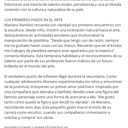
historia es una mezcla de talento innato, persistencia y una profunda
conexión con la cultura y naturaleza de su país.
LOS PRIMEROS PASOS EN EL ARTE
Mariano Ramírez recuerda con claridad sus primeros encuentros con
la escultura. Desde niño, mostró una inclinación natural hacia el arte,
destacándose en actividades escolares que involucraban la
manipulación de plastilina. "Desde que tengo uso de razón, siempre
me ha gustado hacer cosas con las manos. Recuerdo que en el kínder,
mis trabajos de plastilina siempre eran apartados por la maestra",
comenta Mariano. Esta temprana habilidad y el reconocimiento de su
talento por parte de sus profesores fueron indicios de un futuro
brillante en el mundo del arte.
El verdadero punto de inflexión llegó durante la secundaria. Como
cualquier adolescente, Mariano experimentaba los retos y emociones
de la juventud, incluyendo un primer amor platónico. Inspirado por
una compañera que adoraba a Garfield, decidió crear una figura del
famoso personaje como una forma de acercarse a ella. "Me gustó
tanto cómo quedó la figura que decidí no dársela", ríe Mariano,
recordando esos días. Este pequeño gesto marcó el inicio de su
carrera como escultor, cuando sus compañeros comenzaron a
solicitar y comprar sus obras.
INSPIRACIONES CINEMATOGRÁFICAS