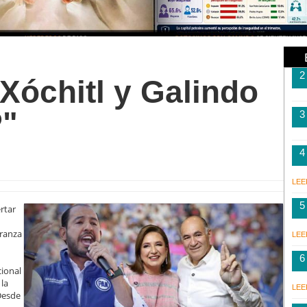
2
Xóchitl y Galindo
P"
3
4
LEE
5
rtar
eranza
LEE
6
cional
 la
LEE
Desde