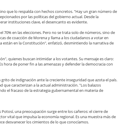
 sino que lo respalda con hechos concretos. "Hay un gran número de
epcionados por las políticas del gobierno actual. Desde la
rar instituciones clave, el desencanto es evidente.
el 70% en las elecciones. Pero no se trata solo de números, sino de
icas de coacción de Morena y llama a los ciudadanos a votar en
ya están en la Constitución", enfatizó, desmintiendo la narrativa de
ión", quienes buscan intimidar a los votantes. Su mensaje es claro:
. Es hora de poner fin a las amenazas y defender la democracia con
 grito de indignación ante la creciente inseguridad que azota el país.
d que caracterizan a la actual administración. "Los balazos
ndo el fracaso de la estrategia gubernamental en materia de
 Potosí, una preocupación surge entre los cañeros: el cierre de
tor vital que impulsa la economía regional. Es una muestra más de
rece desvanecer los cimientos de lo que conocíamos.