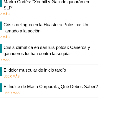
Marko Cortés: "Xóchitl y Galindo ganarán en
SLP"
R MÁS
1
Crisis del agua en la Huasteca Potosina: Un
llamado a la acción
R MÁS
2
Crisis climática en san luis potosí: Cañeros y
ganaderos luchan contra la sequía
R MÁS
4
El dolor muscular de inicio tardío
LEER MÁS
4
El Índice de Masa Corporal: ¿Qué Debes Saber?
LEER MÁS