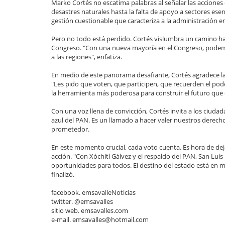
Marko Cortés no escatima palabras al señalar las acciones
desastres naturales hasta la falta de apoyo a sectores esen
gestión cuestionable que caracteriza a la administración e
Pero no todo está perdido. Cortés vislumbra un camino ha
Congreso. "Con una nueva mayoría en el Congreso, podem
a las regiones", enfatiza.
En medio de este panorama desafiante, Cortés agradece la 
"Les pido que voten, que participen, que recuerden el poder 
la herramienta más poderosa para construir el futuro qu
Con una voz llena de convicción, Cortés invita a los ciuda
azul del PAN. Es un llamado a hacer valer nuestros derecho
prometedor.
En este momento crucial, cada voto cuenta. Es hora de dejar
acción. "Con Xóchitl Gálvez y el respaldo del PAN, San Lu
oportunidades para todos. El destino del estado está en m
finalizó.
facebook. emsavalleNoticias
twitter. @emsavalles
sitio web. emsavalles.com
e-mail. emsavalles@hotmail.com