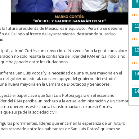
8
LEE
1
 la futura presidenta de México, es inequívoco. Pero no se detiene
tión de Galindo al frente del ayuntamiento, destacando su arduo
ad.
LEE
1
pal", afirmó Cortés con convicción. "No veo cómo la gente no valore
aración no solo resalta la confianza del líder del PAN en Galindo, sino
o que ha ganado entre los ciudadanos.
LEE
enfrenta San Luis Potosí y la necesidad de una nueva mayoría en el
1
 del gobierno federal, con cero apoyo del gobierno del estado",
r una nueva mayoría en la Cámara de Diputados y Senadores.
1
royecta el papel clave que San Luis Potosí jugará en el escenario
 líder del PAN percibe un rechazo a la actual administración y un clamor
ecir no queremos este cuarta transformación", expresó Cortés,
 que surge de la sociedad civil.
figuras prominentes, líderes que encarnan la esperanza de un futuro
 han resonado entre los habitantes de San Luis Potosí, quienes se