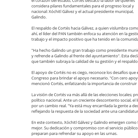
el corazón del estado, Cortés destacó la labor de quienes
considera pilares fundamentales para el progreso local y
nacional: Xóchitl Gálvez y el actual presidente municipal,
Galindo.
El respaldo de Cortés hacia Gálvez, a quien vislumbra como
ahí, el líder del PAN también enfoca su atención en la ges
trabajo y el impacto positivo que ha tenido en la comunid
"Ha hecho Galindo un gran trabajo como presidente munici
y refrende a Galindo al frente del ayuntamiento". Esta decl
que también subraya la calidad de su gestión y el respald
El apoyo de Cortés no es ciego, reconoce los desafíos que 
Congreso para brindar el apoyo necesario. "Con cero apoyo
mencionó Cortés, enfatizando la importancia de construi
La visión de Cortés va más allá de las elecciones locales; p
político nacional. Ante un creciente descontento social, el
por un cambio real. "Ya está muy encarrilada la gente a d
reflejando la respuesta de la sociedad ante una candidatura
En este contexto, Xóchitl Gálvez y Galindo emergen como 
mejor. Su dedicación y compromiso con el servicio público
preparan para refrendar su apoyo en las urnas.