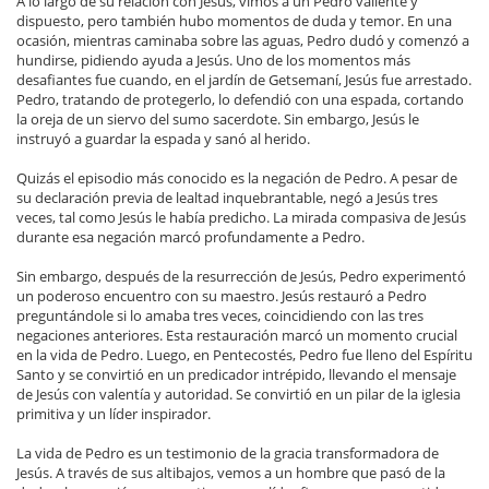
A lo largo de su relación con Jesús, vimos a un Pedro valiente y
dispuesto, pero también hubo momentos de duda y temor. En una
ocasión, mientras caminaba sobre las aguas, Pedro dudó y comenzó a
hundirse, pidiendo ayuda a Jesús. Uno de los momentos más
desafiantes fue cuando, en el jardín de Getsemaní, Jesús fue arrestado.
Pedro, tratando de protegerlo, lo defendió con una espada, cortando
la oreja de un siervo del sumo sacerdote. Sin embargo, Jesús le
instruyó a guardar la espada y sanó al herido.
Quizás el episodio más conocido es la negación de Pedro. A pesar de
su declaración previa de lealtad inquebrantable, negó a Jesús tres
veces, tal como Jesús le había predicho. La mirada compasiva de Jesús
durante esa negación marcó profundamente a Pedro.
Sin embargo, después de la resurrección de Jesús, Pedro experimentó
un poderoso encuentro con su maestro. Jesús restauró a Pedro
preguntándole si lo amaba tres veces, coincidiendo con las tres
negaciones anteriores. Esta restauración marcó un momento crucial
en la vida de Pedro. Luego, en Pentecostés, Pedro fue lleno del Espíritu
Santo y se convirtió en un predicador intrépido, llevando el mensaje
de Jesús con valentía y autoridad. Se convirtió en un pilar de la iglesia
primitiva y un líder inspirador.
La vida de Pedro es un testimonio de la gracia transformadora de
Jesús. A través de sus altibajos, vemos a un hombre que pasó de la