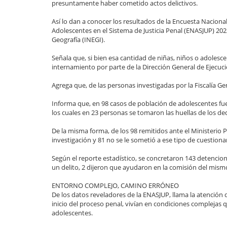
presuntamente haber cometido actos delictivos.
Así lo dan a conocer los resultados de la Encuesta Naciona
Adolescentes en el Sistema de Justicia Penal (ENASJUP) 2022,
Geografía (INEGI).
Señala que, si bien esa cantidad de niñas, niños o adoles
internamiento por parte de la Dirección General de Ejecu
Agrega que, de las personas investigadas por la Fiscalía G
Informa que, en 98 casos de población de adolescentes fue 
los cuales en 23 personas se tomaron las huellas de los de
De la misma forma, de los 98 remitidos ante el Ministerio 
investigación y 81 no se le sometió a ese tipo de cuestion
Según el reporte estadístico, se concretaron 143 detencio
un delito, 2 dijeron que ayudaron en la comisión del mism
ENTORNO COMPLEJO, CAMINO ERRÓNEO
De los datos reveladores de la ENASJUP, llama la atención q
inicio del proceso penal, vivían en condiciones compleja
adolescentes.