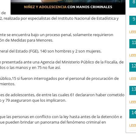
8
l de
 realizada por especialistas del Instituto Nacional de Estadística y
9
LEE
cente se encuentra bajo un proceso penal, solamente requirieron
ción de Medidas para Menores.
1
eneral del Estado (FGE), 140 son hombres y 2 son mujeres.
LEE
presentada ante una Agencia del Ministerio Público de la Fiscalía, de
1
dos o las manos y en 75 no fue así.
Público,15 si fueron interrogados por el personal de procuración de
LEE
amientos.
1
nes de adolescentes, de entre las cuales 61 declararon haber cometido
o y 79 aseguraron que los implicaron.
LEE
1
ue las personas en conflicto con la ley hasta antes de la detención e
s que pueden brindar un panorama del fenómeno criminal en
LEE