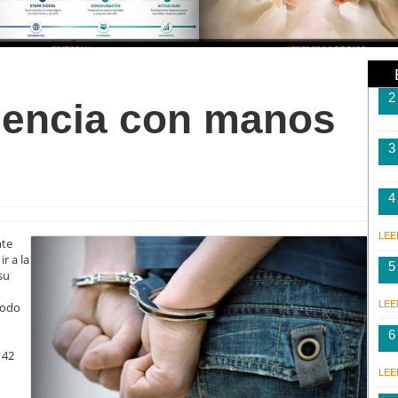
2
cencia con manos
3
4
LEE
nte
ir a la
5
su
LEE
todo
6
142
LEE