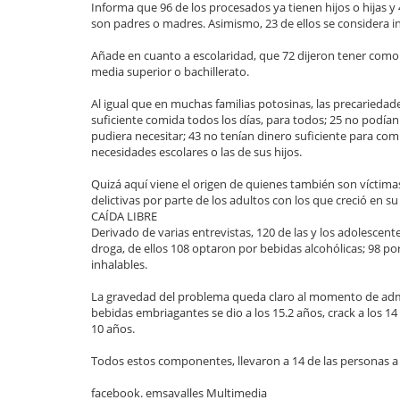
Informa que 96 de los procesados ya tienen hijos o hijas y 4
son padres o madres. Asimismo, 23 de ellos se considera in
Añade en cuanto a escolaridad, que 72 dijeron tener como
media superior o bachillerato.
Al igual que en muchas familias potosinas, las precariedad
suficiente comida todos los días, para todos; 25 no podía
pudiera necesitar; 43 no tenían dinero suficiente para com
necesidades escolares o las de sus hijos.
Quizá aquí viene el origen de quienes también son víctima
delictivas por parte de los adultos con los que creció en su
CAÍDA LIBRE
Derivado de varias entrevistas, 120 de las y los adolesce
droga, de ellos 108 optaron por bebidas alcohólicas; 98 po
inhalables.
La gravedad del problema queda claro al momento de admi
bebidas embriagantes se dio a los 15.2 años, crack a los 14 
10 años.
Todos estos componentes, llevaron a 14 de las personas a pe
facebook. emsavalles Multimedia