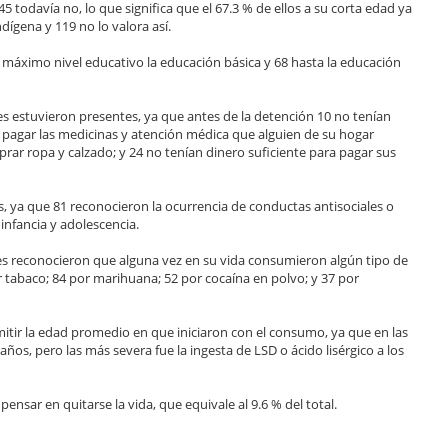
5 todavía no, lo que significa que el 67.3 % de ellos a su corta edad ya
dígena y 119 no lo valora así.
 máximo nivel educativo la educación básica y 68 hasta la educación
es estuvieron presentes, ya que antes de la detención 10 no tenían
n pagar las medicinas y atención médica que alguien de su hogar
prar ropa y calzado; y 24 no tenían dinero suficiente para pagar sus
s, ya que 81 reconocieron la ocurrencia de conductas antisociales o
 infancia y adolescencia.
ntes reconocieron que alguna vez en su vida consumieron algún tipo de
r tabaco; 84 por marihuana; 52 por cocaína en polvo; y 37 por
tir la edad promedio en que iniciaron con el consumo, ya que en las
años, pero las más severa fue la ingesta de LSD o ácido lisérgico a los
nsar en quitarse la vida, que equivale al 9.6 % del total.