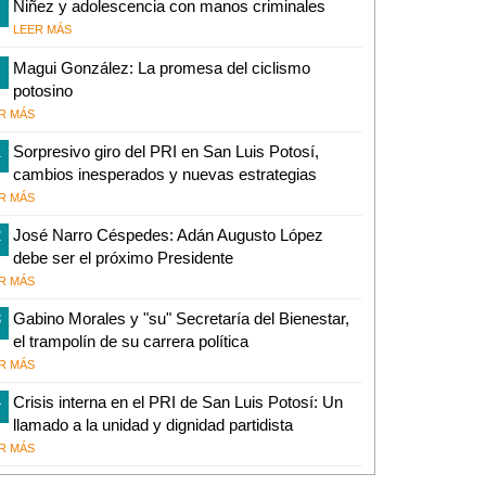
Niñez y adolescencia con manos criminales
LEER MÁS
Magui González: La promesa del ciclismo
potosino
R MÁS
1
Sorpresivo giro del PRI en San Luis Potosí,
cambios inesperados y nuevas estrategias
R MÁS
2
José Narro Céspedes: Adán Augusto López
debe ser el próximo Presidente
R MÁS
3
Gabino Morales y "su" Secretaría del Bienestar,
el trampolín de su carrera política
R MÁS
4
Crisis interna en el PRI de San Luis Potosí: Un
llamado a la unidad y dignidad partidista
R MÁS