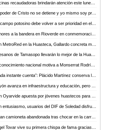
Oficinas recaudadoras brindarán atención este lunes de puente
"El poder de Cristo no se detiene y yo mismo soy prueba de su transformación": Miguel Ángel Lutzow
"El campo potosino debe volver a ser prioridad en el presupuesto federal": Oscar Bautista
Honores a la bandera en Rioverde en conmemoración del 178 aniversario de la Batalla de Chapultepec
Con MetroRed en la Huasteca, Gallardo concreta movilidad y accesibilidad para grupos vulnerables
Artesanos de Tamasopo llevarán lo mejor de la Huasteca a Guanajuato
Reconocimiento nacional motiva a Monserrat Rodríguez a seguir su sueño en la enfermería
"Cada instante cuenta": Plácido Martínez conserva la historia de Rioverde con su cámara
Rayón avanza en infraestructura y educación, pero el turismo sigue pendiente: Miguel Ángel Herrera
Iván Oyarvide apuesta por jóvenes huastecos para mantener viva la tradición literaria
Con entusiasmo, usuarios del DIF de Soledad disfrutan de gran fiesta mexicana
Dejan camioneta abandonada tras chocar en la carretera Tamasopo–Agua Buena
Ángel Tovar vive su primera chispa de fama gracias a Chaquetas Mentales