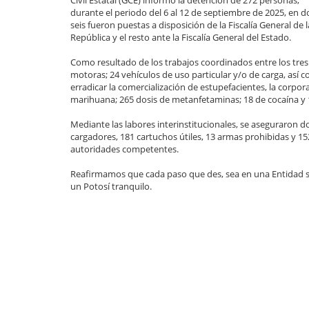
Civil Estatal (GCE) informó la detención de 272 personas,
durante el periodo del 6 al 12 de septiembre de 2025, en 
seis fueron puestas a disposición de la Fiscalía General de l
República y el resto ante la Fiscalía General del Estado.
Como resultado de los trabajos coordinados entre los tre
motoras; 24 vehículos de uso particular y/o de carga, así 
erradicar la comercialización de estupefacientes, la corpo
marihuana; 265 dosis de metanfetaminas; 18 de cocaína y 
Mediante las labores interinstitucionales, se aseguraron d
cargadores, 181 cartuchos útiles, 13 armas prohibidas y 152
autoridades competentes.
Reafirmamos que cada paso que des, sea en una Entidad seg
un Potosí tranquilo.