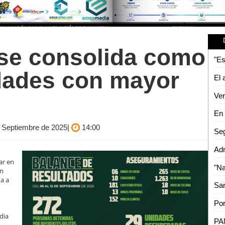
 se consolida como
idades con mayor
e Septiembre de 2025|
14:00
ar en
un
da a
dia