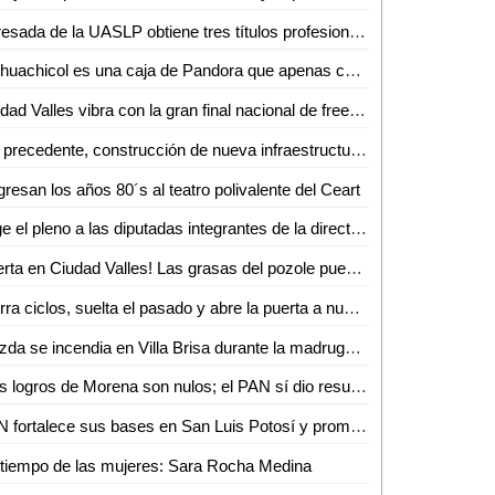
Egresada de la UASLP obtiene tres títulos profesionales en México, Estados Unidos y Francia
"El huachicol es una caja de Pandora que apenas comienza a destaparse": Alejandro Montufar
Ciudad Valles vibra con la gran final nacional de freestyle rap y dance 2025
Sin precedente, construcción de nueva infraestructura educativa en Soledad: Juan Manuel Navarro
resan los años 80´s al teatro polivalente del Ceart
Elige el pleno a las diputadas integrantes de la directiva que fungirá en el segundo año de ejercicio legal
¡Alerta en Ciudad Valles! Las grasas del pozole pueden dañar la vesícula
Cierra ciclos, suelta el pasado y abre la puerta a nuevas etapas: Angie Fields
Mazda se incendia en Villa Brisa durante la madrugada
"Los logros de Morena son nulos; el PAN sí dio resultados": Marcelino Rivera
PAN fortalece sus bases en San Luis Potosí y promete depuración interna
tiempo de las mujeres: Sara Rocha Medina