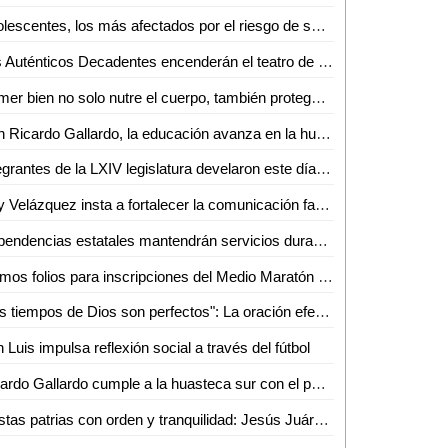
Adolescentes, los más afectados por el riesgo de suicidio en la actualidad
Los Auténticos Decadentes encenderán el teatro de la ciudad con su gira "Mi vida loca"
Comer bien no solo nutre el cuerpo, también protege tu mente y emociones: Lizeth Martínez
Con Ricardo Gallardo, la educación avanza en la huasteca
Integrantes de la LXIV legislatura develaron este día una placa conmemorativa por el XXXV aniversario del recinto oficial del Congreso del Estado
Ray Velázquez insta a fortalecer la comunicación familiar como factor protector contra el suicidio
Dependencias estatales mantendrán servicios durante fiestas patrias
Últimos folios para inscripciones del Medio Maratón UASLP 2025 y sus carreras de 10K y 5K en San Luis Potosí
"Los tiempos de Dios son perfectos": La oración efectiva requiere perseverancia y fidelidad
 Luis impulsa reflexión social a través del fútbol
Ricardo Gallardo cumple a la huasteca sur con el puente del río Amajac
Fiestas patrias con orden y tranquilidad: Jesús Juárez Hernández