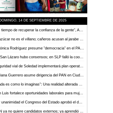
DOMINGO, 14 DE SEPTIEMBRE DE 2025
"Es tiempo de recuperar la confianza de la gente", Adriana Guerrero, primera mujer en presidir el PAN en Valles
El azúcar no es el villano; cañeros acusan al jarabe de maíz de invadir la industria mexicana
Verónica Rodríguez presume "democracia" en el PAN mientras calla sus propias irregularidades
En San Lázaro hubo consensos; en SLP falló la coordinación panista: David Azuara
Seguridad vial de Soledad implementará plan operativo y cierres en cabecera municipal por fiestas patrios
Adriana Guerrero asume dirigencia del PAN en Ciudad Valles
"Nada es como lo imaginas": Una realidad alterada solo trae conflictos, estrés y malhumor
San Luis fortalece oportunidades laborales para mujeres
Por unanimidad el Congreso del Estado aprobó el decreto que expide la ley orgánica del Poder Judicial del estado de San Luis Potosí
PAN ya no quiere candidatos externos; ya aprendió la lección con Tecmol: Rubén Guajardo