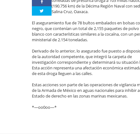
toneladas de presunta droga a 103 millas náuti
(190.756 km) de la Décima Región Naval con se
Salina Cruz, Oaxaca.
El aseguramiento fue de 78 bultos embalados en bolsas co
negro, que contenían un total de 2,155 paquetes de polvo
blanco con características similares a la cocaína, con un pe
ministerial de 2.154 toneladas.
Derivado de lo anterior, lo asegurado fue puesto a disposi
de la autoridad competente, que integró la carpeta de
investigación correspondiente y determinará su situación l
Esta acción representa una afectación económica estimada 
de esta droga lleguen a las calles.
Estas acciones son parte de las operaciones de vigilancia m
de la Armada de México en aguas nacionales para inhibir ac
Estado de derecho en las zonas marinas mexicanas.
*—oo0oo—*