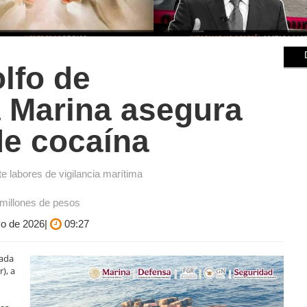
lfo de
a Marina asegura
de cocaína
 labores de vigilancia marítima
 millones de pesos
yo de 2026|
09:27
zada
), a