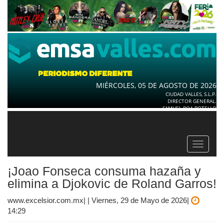
MIÉRCOLES, 05 DE AGOSTO DE 2026
CIUDAD VALLES, S.L.P.
DIRECTOR GENERAL.
SAMUEL ROA BOTELLO
Toggle
navigat
¡Joao Fonseca consuma hazaña y
elimina a Djokovic de Roland Garros!
www.excelsior.com.mx| | Viernes, 29 de Mayo de 2026|
14:29