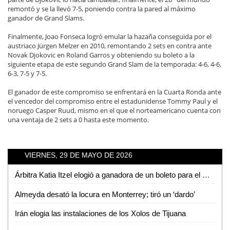
remontó y se la llevó 7-5, poniendo contra la pared al máximo
ganador de Grand Slams.
Finalmente, Joao Fonseca logró emular la hazaña conseguida por el
austriaco Jürgen Melzer en 2010, remontando 2 sets en contra ante
Novak Djokovic en Roland Garros y obteniendo su boleto a la
siguiente etapa de este segundo Grand Slam de la temporada: 4-6, 4-6,
6-3, 7-5 y 7-5.
El ganador de este compromiso se enfrentará en la Cuarta Ronda ante
el vencedor del compromiso entre el estadunidense Tommy Paul y el
noruego Casper Ruud, mismo en el que el norteamericano cuenta con
una ventaja de 2 sets a 0 hasta este momento.
VIERNES, 29 DE MAYO DE 2026
Árbitra Katia Itzel elogió a ganadora de un boleto para el Mundial
Almeyda desató la locura en Monterrey; tiró un ‘dardo’
Irán elogia las instalaciones de los Xolos de Tijuana