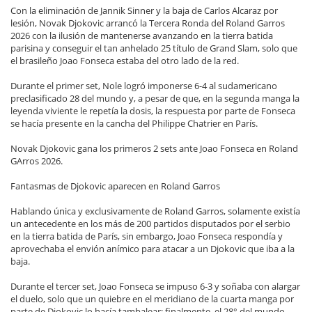
Con la eliminación de Jannik Sinner y la baja de Carlos Alcaraz por
lesión, Novak Djokovic arrancó la Tercera Ronda del Roland Garros
2026 con la ilusión de mantenerse avanzando en la tierra batida
parisina y conseguir el tan anhelado 25 título de Grand Slam, solo que
el brasileño Joao Fonseca estaba del otro lado de la red.
Durante el primer set, Nole logró imponerse 6-4 al sudamericano
preclasificado 28 del mundo y, a pesar de que, en la segunda manga la
leyenda viviente le repetía la dosis, la respuesta por parte de Fonseca
se hacía presente en la cancha del Philippe Chatrier en París.
Novak Djokovic gana los primeros 2 sets ante Joao Fonseca en Roland
GArros 2026.
Fantasmas de Djokovic aparecen en Roland Garros
Hablando única y exclusivamente de Roland Garros, solamente existía
un antecedente en los más de 200 partidos disputados por el serbio
en la tierra batida de París, sin embargo, Joao Fonseca respondía y
aprovechaba el envión anímico para atacar a un Djokovic que iba a la
baja.
Durante el tercer set, Joao Fonseca se impuso 6-3 y soñaba con alargar
el duelo, solo que un quiebre en el meridiano de la cuarta manga por
parte de Djokovic lo hacía tambalear; finalmente, el 28° del mundo