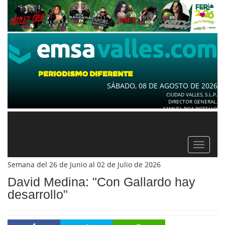
SÁBADO, 08 DE AGOSTO DE 2026
CIUDAD VALLES, S.L.P.
DIRECTOR GENERAL.
SAMUEL ROA BOTELLO
Toggle
navigat
Semana del 26 de Junio al 02 de Julio de 2026
David Medina: "Con Gallardo hay
desarrollo"