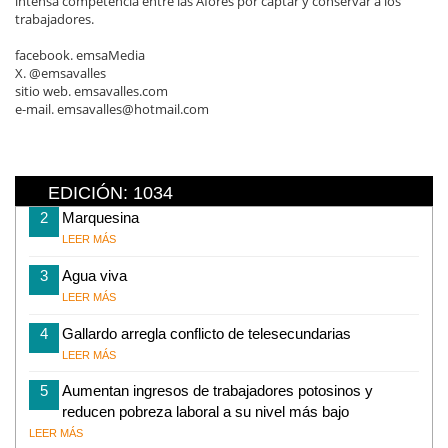
intensa competencia entre las Afores por captar y conservar a los
trabajadores.
facebook. emsaMedia
X. @emsavalles
sitio web. emsavalles.com
e-mail. emsavalles@hotmail.com
EDICIÓN: 1034
2
Marquesina
LEER MÁS
3
Agua viva
LEER MÁS
4
Gallardo arregla conflicto de telesecundarias
LEER MÁS
5
Aumentan ingresos de trabajadores potosinos y
reducen pobreza laboral a su nivel más bajo
LEER MÁS