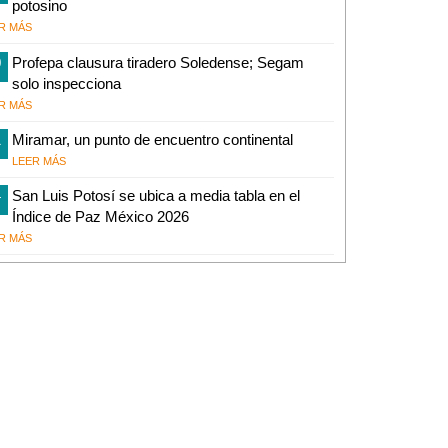
potosino
R MÁS
0
Profepa clausura tiradero Soledense; Segam
solo inspecciona
R MÁS
1
Miramar, un punto de encuentro continental
LEER MÁS
4
San Luis Potosí se ubica a media tabla en el
Índice de Paz México 2026
R MÁS