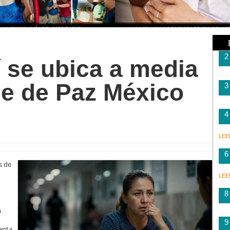
2
 se ubica a media
ice de Paz México
3
4
LEE
6
s de
LEE
8
a
9
senta