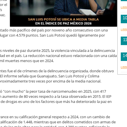
or el
LEE
ís
paz,
1
stado más pacífico del país por noveno año consecutivo con una
LEE
o lugar con 4.579 puntos. San Luis Potosí quedó ligeramente por
1
niveles de paz durante 2025, la violencia vinculada a la delincuencia
dad en el país. La reducción nacional estuvo relacionada con una caída
1
e mil muertes menos que en 2024.
LEE
ntes fue el de crímenes de la delincuencia organizada, donde obtuvo
. El informe señala que Guanajuato, San Luis Potosí y Colima
 aproximadamente tres veces por encima de la media nacional.
ró "con mucho" la peor tasa de narcomenudeo en 2025, con 417
un aumento de 80 veces respecto a la tasa observada en 2015. El IEP
de drogas es uno de los factores que más ha deteriorado la paz en
vance en su calificación general respecto a 2024, con un cambio de
calificación de 1.448, mientras que en delitos cometidos con armas de
no de los más altos para la entidad, con 4.389 puntos, reflejando la