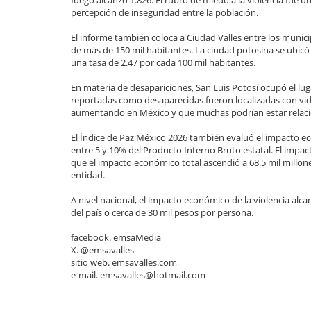
percepción de inseguridad entre la población.
El informe también coloca a Ciudad Valles entre los munic
de más de 150 mil habitantes. La ciudad potosina se ubicó
una tasa de 2.47 por cada 100 mil habitantes.
En materia de desapariciones, San Luis Potosí ocupó el lug
reportadas como desaparecidas fueron localizadas con vid
aumentando en México y que muchas podrían estar relacio
El Índice de Paz México 2026 también evaluó el impacto eco
entre 5 y 10% del Producto Interno Bruto estatal. El impa
que el impacto económico total ascendió a 68.5 mil millon
entidad.
A nivel nacional, el impacto económico de la violencia alca
del país o cerca de 30 mil pesos por persona.
facebook. emsaMedia
X. @emsavalles
sitio web. emsavalles.com
e-mail. emsavalles@hotmail.com