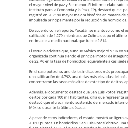
el mayor nivel de paz y 5 el menor. El informe, elaborado p
Instituto para la Economía y la Paz (IEP), destacó que el pa
registró en 2025 su mayor mejora histórica en materia de 
impulsada principalmente por la reducción de homicidios.
De acuerdo con el reporte, Yucatán se mantuvo como el e
calificación de 1.279, mientras que Colima ocupó el últim
encima de la media nacional, que fue de 2.814.
El estudio advierte que, aunque México mejoró 5.1% en sus 
organizada continúa siendo el principal motor de inseguri
de 22.7% en la tasa de homicidios, equivalente a casi siet
En el caso potosino, uno de los indicadores más preocupa
una calificación de 4.792, una de las más elevadas del país
concentraron las tasas más altas de este tipo de delitos,
Además, el documento destaca que San Luis Potosí regist
delitos por cada 100 mil habitantes, cifra que representa 
destacó que el crecimiento sostenido del mercado interno 
México durante la última década.
A pesar de estos indicadores, el estado mostró un ligero a
-0.012 puntos. En homicidios, San Luis Potosí obtuvo una 
fuego alcanzó 1.826. El rubro de miedo a la violencia fue u