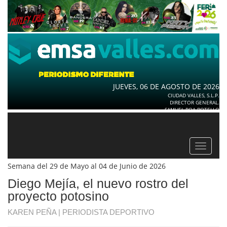
JUEVES, 06 DE AGOSTO DE 2026
CIUDAD VALLES, S.L.P.
DIRECTOR GENERAL.
SAMUEL ROA BOTELLO
Toggle
navigat
Semana del 29 de Mayo al 04 de Junio de 2026
Diego Mejía, el nuevo rostro del
proyecto potosino
KAREN PEÑA | PERIODISTA DEPORTIVO