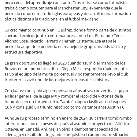
pero cerca del aprendizaje constante. Tras retirarse como futbolista,
trabajó como scouter para el Manchester City, experiencia que le
permitió conocer metodologías europeas y desarrollar una formación
táctica distinta a la tradicional en el futbol mexicano.
Su crecimiento continuó en FC Juárez, donde formó parte de distintos
cuerpos técnicos junto a entrenadores como Luis Fernando Tena,
Alfonso Sosa, Ricardo Ferretti y Hernán Cristante. Esa etapa le
permitió adquirir experiencia en manejo de grupo, análisis táctico y
estructura deportiva.
La gran oportunidad llegó en 2023 cuando asumió el mando de los
Bravos en un momento crítico. Diego Mejía respondió rápidamente:
salvó al equipo de la multa porcentual y posteriormente llevó al club
fronterizo a vivir uno de los mejores torneos de su historia.
Con Juárez consiguió algo impensado años atrás: convertir al equipo
en líder general de la Liga MX y romper el récord de victorias de la
franquicia en un torneo corto. También logró clasificar a la Leagues
Cup y consiguió un triunfo histórico como visitante ante Austin FC.
Aunque su proceso terminó en enero de 2024, su carrera tomó rumbo
internacional pocos meses después al asumir el proyecto del Atlético
Ottawa, en Canadá. Ahí, Mejía volvió a demostrar capacidad de
liderazgo y resultados, logrando conquistar el campeonato, situación