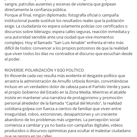
sangre, patrullas ausentes y escenas de violencia que golpean
directamente la confianza pública.
Porque al final, ningún diplomado, fotografía oficial o campaña
institucional puede sustituir los resultados reales que la población
exige. La ciudadanía no espera solamente policías con certificados o
discursos sobre liderazgo; espera calles seguras, reacción inmediata y
una autoridad sensible ante una ciudad que vive momentos
complejos. Hoy el llamado "San Luis Amable" enfrenta el reto más
difícil de todos: convencer a los propios potosinos de que la realidad
que viven todos los días no contradice el discurso que escuchan desde
el poder.
RIOVERDE: POLARIZACIÓN Y EGO POLÍTICO
En Rioverde cada vez resulta más evidente el desgaste político que
arrastra la administración de Arnulfo Urbiola Román, convirtiéndose
incluso en un verdadero dolor de cabeza para el Partido Verde y para
el propio Gobierno del Estado en la Zona Media. Mientras el alcalde
insiste en mantener una narrativa de protagonismo y promoción
personal alrededor de la llamada "Capital del Mundo", la realidad
cotidiana golpea con fuerza a cientos de familias que viven entre
inseguridad, robos, extorsiones, desapariciones y un creciente
abandono de los problemas más urgentes. La percepción social
comienza a cambiar y ya no basta con campañas digitales, videos
producidos o discursos optimistas para ocultar el malestar ciudadano
que se respira en las calles.