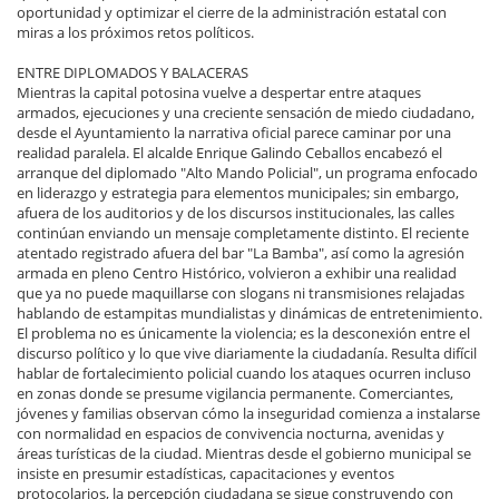
oportunidad y optimizar el cierre de la administración estatal con
miras a los próximos retos políticos.
ENTRE DIPLOMADOS Y BALACERAS
Mientras la capital potosina vuelve a despertar entre ataques
armados, ejecuciones y una creciente sensación de miedo ciudadano,
desde el Ayuntamiento la narrativa oficial parece caminar por una
realidad paralela. El alcalde Enrique Galindo Ceballos encabezó el
arranque del diplomado "Alto Mando Policial", un programa enfocado
en liderazgo y estrategia para elementos municipales; sin embargo,
afuera de los auditorios y de los discursos institucionales, las calles
continúan enviando un mensaje completamente distinto. El reciente
atentado registrado afuera del bar "La Bamba", así como la agresión
armada en pleno Centro Histórico, volvieron a exhibir una realidad
que ya no puede maquillarse con slogans ni transmisiones relajadas
hablando de estampitas mundialistas y dinámicas de entretenimiento.
El problema no es únicamente la violencia; es la desconexión entre el
discurso político y lo que vive diariamente la ciudadanía. Resulta difícil
hablar de fortalecimiento policial cuando los ataques ocurren incluso
en zonas donde se presume vigilancia permanente. Comerciantes,
jóvenes y familias observan cómo la inseguridad comienza a instalarse
con normalidad en espacios de convivencia nocturna, avenidas y
áreas turísticas de la ciudad. Mientras desde el gobierno municipal se
insiste en presumir estadísticas, capacitaciones y eventos
protocolarios, la percepción ciudadana se sigue construyendo con