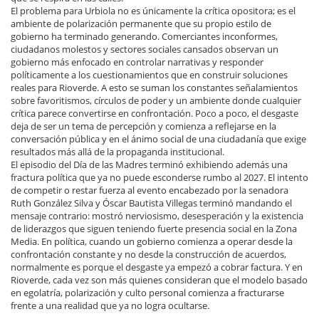
El problema para Urbiola no es únicamente la crítica opositora; es el
ambiente de polarización permanente que su propio estilo de
gobierno ha terminado generando. Comerciantes inconformes,
ciudadanos molestos y sectores sociales cansados observan un
gobierno más enfocado en controlar narrativas y responder
políticamente a los cuestionamientos que en construir soluciones
reales para Rioverde. A esto se suman los constantes señalamientos
sobre favoritismos, círculos de poder y un ambiente donde cualquier
crítica parece convertirse en confrontación. Poco a poco, el desgaste
deja de ser un tema de percepción y comienza a reflejarse en la
conversación pública y en el ánimo social de una ciudadanía que exige
resultados más allá de la propaganda institucional.
El episodio del Día de las Madres terminó exhibiendo además una
fractura política que ya no puede esconderse rumbo al 2027. El intento
de competir o restar fuerza al evento encabezado por la senadora
Ruth González Silva y Óscar Bautista Villegas terminó mandando el
mensaje contrario: mostró nerviosismo, desesperación y la existencia
de liderazgos que siguen teniendo fuerte presencia social en la Zona
Media. En política, cuando un gobierno comienza a operar desde la
confrontación constante y no desde la construcción de acuerdos,
normalmente es porque el desgaste ya empezó a cobrar factura. Y en
Rioverde, cada vez son más quienes consideran que el modelo basado
en egolatría, polarización y culto personal comienza a fracturarse
frente a una realidad que ya no logra ocultarse.