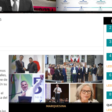
5
2
3
4
LEE
enos
lles,
6
me de
En su
LEE
 el
8
a del
qu
LEE
 las