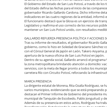
El Gobierno del Estado de San Luis Potosí, a través de los 
del Estado defina las fechas para el inicio de las comparec
gobernador Ricardo Gallardo Cardona. Dicho informe detall
indicadores en las cuatro regiones de la entidad, informó 
El funcionario destacó que la Glosa es un ejercicio de tran
Legislativo y reafirma el uso correcto de los recursos públ
mantener un San Luis Potosí unido, con resultados medible
GALLARDO REFUERZA PRESENCIA POLÍTICA Y ACCIONES S
Tras su informe de resultados, el gobernador Ricardo Ga
gobierno, como lo hizo en Soledad de Graciano Sánchez co
con el Cónsul General de Japón en León, Takero Aoyama, pa
apertura de la nueva oficina de San Luis Potosí en Japón.
Dentro de su agenda social, Gallardo arrancó el programa 
la zona metropolitana brindando atención a domicilio: vac
servicios, con la meta de llegar pronto a todos los munic
carretera Río con Circuito Potosí, reforzando la infraestruc
MARCA PRESENCIA
La dirigente estatal de Morena, Rita Ozalía Rodríguez, se
varios municipios, evidenciando que se está preparando para
destacan el Primer Informe de Gobierno del presidente m
municipal de Tanquián de Escobedo, Pablo Jonguitud; y d
Además de su presencia en estos actos, Rodríguez ha trab
Transformación, fortaleciendo la estructura de su partido 