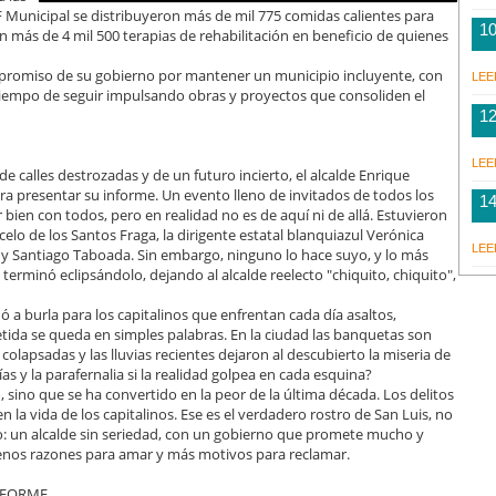
F Municipal se distribuyeron más de mil 775 comidas calientes para
1
ron más de 4 mil 500 terapias de rehabilitación en beneficio de quienes
mpromiso de su gobierno por mantener un municipio incluyente, con
LEE
 tiempo de seguir impulsando obras y proyectos que consoliden el
1
LEE
de calles destrozadas y de un futuro incierto, el alcalde Enrique
ra presentar su informe. Un evento lleno de invitados de todos los
1
bien con todos, pero en realidad no es de aquí ni de allá. Estuvieron
elo de los Santos Fraga, la dirigente estatal blanquiazul Verónica
LEE
 y Santiago Taboada. Sin embargo, ninguno lo hace suyo, y lo más
erminó eclipsándolo, dejando al alcalde reelecto "chiquito, chiquito",
ó a burla para los capitalinos que enfrentan cada día asaltos,
etida se queda en simples palabras. En la ciudad las banquetas son
colapsadas y las lluvias recientes dejaron al descubierto la miseria de
ías y la parafernalia si la realidad golpea en cada esquina?
sino que se ha convertido en la peor de la última década. Los delitos
 la vida de los capitalinos. Ese es el verdadero rostro de San Luis, no
aro: un alcalde sin seriedad, con un gobierno que promete mucho y
enos razones para amar y más motivos para reclamar.
INFORME