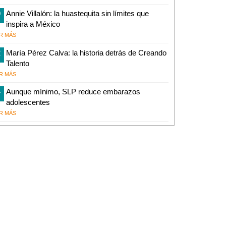
0
Annie Villalón: la huastequita sin límites que
inspira a México
R MÁS
2
María Pérez Calva: la historia detrás de Creando
Talento
R MÁS
4
Aunque mínimo, SLP reduce embarazos
adolescentes
R MÁS