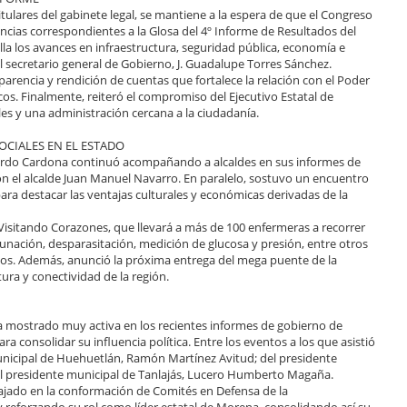
titulares del gabinete legal, se mantiene a la espera de que el Congreso
encias correspondientes a la Glosa del 4º Informe de Resultados del
a los avances en infraestructura, seguridad pública, economía e
el secretario general de Gobierno, J. Guadalupe Torres Sánchez.
sparencia y rendición de cuentas que fortalece la relación con el Poder
icos. Finalmente, reiteró el compromiso del Ejecutivo Estatal de
s y una administración cercana a la ciudadanía.
OCIALES EN EL ESTADO
llardo Cardona continuó acompañando a alcaldes en sus informes de
n el alcalde Juan Manuel Navarro. En paralelo, sostuvo un encuentro
ra destacar las ventajas culturales y económicas derivadas de la
Visitando Corazones, que llevará a más de 100 enfermeras a recorrer
unación, desparasitación, medición de glucosa y presión, entre otros
ipios. Además, anunció la próxima entrega del mega puente de la
tura y conectividad de la región.
 ha mostrado muy activa en los recientes informes de gobierno de
 consolidar su influencia política. Entre los eventos a los que asistió
unicipal de Huehuetlán, Ramón Martínez Avitud; del presidente
el presidente municipal de Tanlajás, Lucero Humberto Magaña.
ajado en la conformación de Comités en Defensa de la
y reforzando su rol como líder estatal de Morena, consolidando así su