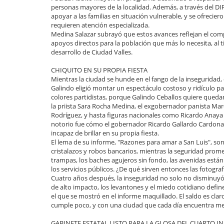
personas mayores de la localidad. Además, a través del DI
apoyar a las familias en situación vulnerable, y se ofrecie
requieren atención especializada.
Medina Salazar subrayó que estos avances reflejan el co
apoyos directos para la población que más lo necesita, al
desarrollo de Ciudad Valles.
CHIQUITO EN SU PROPIA FIESTA
Mientras la ciudad se hunde en el fango de la inseguridad, 
Galindo eligió montar un espectáculo costoso y ridículo pa
colores partidistas, porque Galindo Ceballos quiere quedar 
la priista Sara Rocha Medina, el exgobernador panista Marc
Rodríguez, y hasta figuras nacionales como Ricardo Anaya
notorio fue cómo el gobernador Ricardo Gallardo Cardona t
incapaz de brillar en su propia fiesta.
El lema de su informe, "Razones para amar a San Luis", son
cristalazos y robos bancarios, mientras la seguridad prom
trampas, los baches agujeros sin fondo, las avenidas están 
los servicios públicos. ¿De qué sirven entonces las fotograf
Cuatro años después, la inseguridad no solo no disminuyó, 
de alto impacto, los levantones y el miedo cotidiano definen
el que se mostró en el informe maquillado. El saldo es cl
cumple poco, y con una ciudad que cada día encuentra m
GABINETE ESTATAL LISTO PARA LA GLOSA DEL CUARTO 