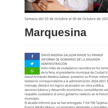
Semana del 03 de Octubre al 09 de Octubre de 202
Marquesina
DAVID MEDINA SALAZAR RINDE SU PRIMER
INFORME DE GOBIERNO DE LA SEGUNDA
ADMINISTRACIÓN
Ante miles de ciudadanos reunidos en los terr
de la feria, el presidente municipal de Ciudad Va
David Armando Medina Salazar, presentó su Primer Infor
Gobierno correspondiente a la administración 2024-2027. 
mensaje, destacó los logros alcanzados en obra pública,
servicios básicos y desarrollo económico, consolidando así
respaldo ciudadano al único gobierno reelecto en la histori
municipio.
El alcalde informó que se han entregado 7 mil 700 Tarjetas
Fuerza Adulto Mayor, un programa destinado a respaldar a