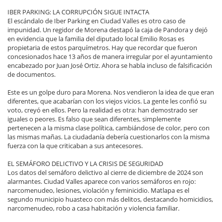
IBER PARKING: LA CORRUPCIÓN SIGUE INTACTA
El escándalo de Iber Parking en Ciudad Valles es otro caso de
impunidad. Un regidor de Morena destapó la caja de Pandora y dejó
en evidencia que la familia del diputado local Emilio Rosas es
propietaria de estos parquímetros. Hay que recordar que fueron
concesionados hace 13 años de manera irregular por el ayuntamiento
encabezado por Juan José Ortiz. Ahora se habla incluso de falsificación
de documentos.
Este es un golpe duro para Morena. Nos vendieron la idea de que eran
diferentes, que acabarían con los viejos vicios. La gente les confió su
voto, creyó en ellos. Pero la realidad es otra: han demostrado ser
iguales o peores. Es falso que sean diferentes, simplemente
pertenecen a la misma clase política, cambiándose de color, pero con
las mismas mañas. La ciudadanía debería cuestionarlos con la misma
fuerza con la que criticaban a sus antecesores.
EL SEMÁFORO DELICTIVO Y LA CRISIS DE SEGURIDAD
Los datos del semáforo delictivo al cierre de diciembre de 2024 son
alarmantes. Ciudad Valles aparece con varios semáforos en rojo:
narcomenudeo, lesiones, violación y feminicidio. Matlapa es el
segundo municipio huasteco con más delitos, destacando homicidios,
narcomenudeo, robo a casa habitación y violencia familiar.