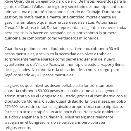
René Oyarvide es un ejemplo claro de ello. De tristes recuerdos para la
gente de Ciudad Valles, fue regidor y secretario del municipio antes de
brincar a una diputación local por el Partido del Trabajo. Durante su
gestión, se metía mensualmente una cantidad impresionante en
gasolina, simulando que recorría casi desde San Luis Potosí hasta
Canadá. Un abuso total. Decían representar a la gente más necesitada,
pero eso solo lo hacen en campaña; en cuanto cobran la primera
quincena, se comportan como verdaderos millonarios.
Cuando su periodo como diputado local terminó, cobrando 90 mil
pesos mensuales, y se vio en la necesidad de volver a trabajar,
sorprendentemente aparece como secretario general del nuevo
ayuntamiento de Villa de Pozos, un municipio creado al vapor y lleno
de ilegalidades. No conocía ni la ubicación de su nuevo cargo, pero
llegó cobrando 40,200 pesos mensuales.
Lo grave es que, mientras desempeñaba esta función, también
aparecía cobrando 50,000 pesos mensuales como auxiliar general
administrativo en el Congreso del Estado, gracias al contubernio con el
diputado de Morena, Claudio Cuauhtli Badillo. En tres meses, embolsó
270,600 pesos, sin contar su aguinaldo proporcional como diputado.
Este es un acto de rapiña, un acto poco ético. No se vale dobletear
sueldos y engañar a la ciudadanía. Mientras algunos realmente
trabajan en el Congreso, él no se paraba ahí, pero cobraba
religiosamente.