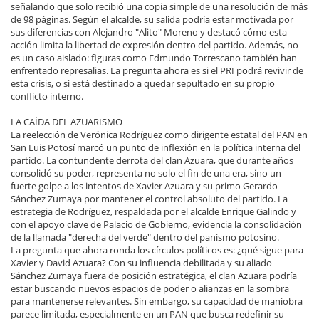
señalando que solo recibió una copia simple de una resolución de más
de 98 páginas. Según el alcalde, su salida podría estar motivada por
sus diferencias con Alejandro "Alito" Moreno y destacó cómo esta
acción limita la libertad de expresión dentro del partido. Además, no
es un caso aislado: figuras como Edmundo Torrescano también han
enfrentado represalias. La pregunta ahora es si el PRI podrá revivir de
esta crisis, o si está destinado a quedar sepultado en su propio
conflicto interno.
LA CAÍDA DEL AZUARISMO
La reelección de Verónica Rodríguez como dirigente estatal del PAN en
San Luis Potosí marcó un punto de inflexión en la política interna del
partido. La contundente derrota del clan Azuara, que durante años
consolidó su poder, representa no solo el fin de una era, sino un
fuerte golpe a los intentos de Xavier Azuara y su primo Gerardo
Sánchez Zumaya por mantener el control absoluto del partido. La
estrategia de Rodríguez, respaldada por el alcalde Enrique Galindo y
con el apoyo clave de Palacio de Gobierno, evidencia la consolidación
de la llamada "derecha del verde" dentro del panismo potosino.
La pregunta que ahora ronda los círculos políticos es: ¿qué sigue para
Xavier y David Azuara? Con su influencia debilitada y su aliado
Sánchez Zumaya fuera de posición estratégica, el clan Azuara podría
estar buscando nuevos espacios de poder o alianzas en la sombra
para mantenerse relevantes. Sin embargo, su capacidad de maniobra
parece limitada, especialmente en un PAN que busca redefinir su