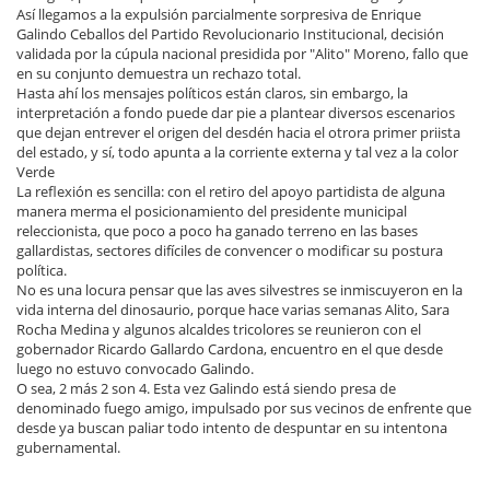
Así llegamos a la expulsión parcialmente sorpresiva de Enrique
Galindo Ceballos del Partido Revolucionario Institucional, decisión
validada por la cúpula nacional presidida por "Alito" Moreno, fallo que
en su conjunto demuestra un rechazo total.
Hasta ahí los mensajes políticos están claros, sin embargo, la
interpretación a fondo puede dar pie a plantear diversos escenarios
que dejan entrever el origen del desdén hacia el otrora primer priista
del estado, y sí, todo apunta a la corriente externa y tal vez a la color
Verde
La reflexión es sencilla: con el retiro del apoyo partidista de alguna
manera merma el posicionamiento del presidente municipal
releccionista, que poco a poco ha ganado terreno en las bases
gallardistas, sectores difíciles de convencer o modificar su postura
política.
No es una locura pensar que las aves silvestres se inmiscuyeron en la
vida interna del dinosaurio, porque hace varias semanas Alito, Sara
Rocha Medina y algunos alcaldes tricolores se reunieron con el
gobernador Ricardo Gallardo Cardona, encuentro en el que desde
luego no estuvo convocado Galindo.
O sea, 2 más 2 son 4. Esta vez Galindo está siendo presa de
denominado fuego amigo, impulsado por sus vecinos de enfrente que
desde ya buscan paliar todo intento de despuntar en su intentona
gubernamental.