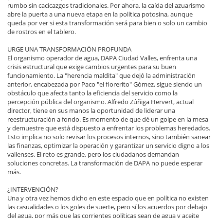
rumbo sin cacicazgos tradicionales. Por ahora, la caída del azuarismo
abre la puerta a una nueva etapa en la política potosina, aunque
queda por ver si esta transformación será para bien o solo un cambio
de rostros en el tablero.
URGE UNA TRANSFORMACIÓN PROFUNDA
El organismo operador de agua, DAPA Ciudad Valles, enfrenta una
crisis estructural que exige cambios urgentes para su buen
funcionamiento. La "herencia maldita" que dejó la administración
anterior, encabezada por Paco "el florerito" Gómez, sigue siendo un
obstáculo que afecta tanto la eficiencia del servicio como la
percepción pública del organismo. Alfredo Zúñiga Hervert, actual
director, tiene en sus manos la oportunidad de liderar una
reestructuración a fondo. Es momento de que dé un golpe en la mesa
y demuestre que está dispuesto a enfrentar los problemas heredados.
Esto implica no solo revisar los procesos internos, sino también sanear
las finanzas, optimizar la operación y garantizar un servicio digno a los
vallenses. El reto es grande, pero los ciudadanos demandan
soluciones concretas. La transformación de DAPA no puede esperar
más.
¿INTERVENCIÓN?
Una y otra vez hemos dicho en este espacio que en política no existen
las casualidades o los goles de suerte, pero sí los acuerdos por debajo
del agua, por más que las corrientes políticas sean de agua y aceite