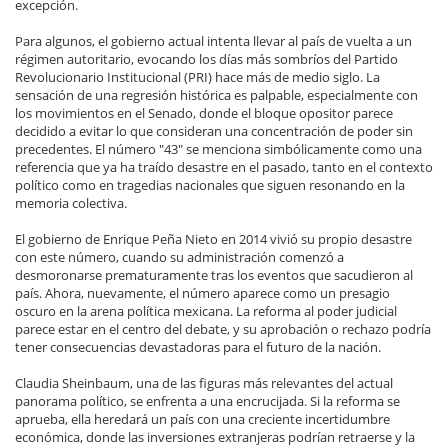
excepción.
Para algunos, el gobierno actual intenta llevar al país de vuelta a un
régimen autoritario, evocando los días más sombríos del Partido
Revolucionario Institucional (PRI) hace más de medio siglo. La
sensación de una regresión histórica es palpable, especialmente con
los movimientos en el Senado, donde el bloque opositor parece
decidido a evitar lo que consideran una concentración de poder sin
precedentes. El número "43" se menciona simbólicamente como una
referencia que ya ha traído desastre en el pasado, tanto en el contexto
político como en tragedias nacionales que siguen resonando en la
memoria colectiva.
El gobierno de Enrique Peña Nieto en 2014 vivió su propio desastre
con este número, cuando su administración comenzó a
desmoronarse prematuramente tras los eventos que sacudieron al
país. Ahora, nuevamente, el número aparece como un presagio
oscuro en la arena política mexicana. La reforma al poder judicial
parece estar en el centro del debate, y su aprobación o rechazo podría
tener consecuencias devastadoras para el futuro de la nación.
Claudia Sheinbaum, una de las figuras más relevantes del actual
panorama político, se enfrenta a una encrucijada. Si la reforma se
aprueba, ella heredará un país con una creciente incertidumbre
económica, donde las inversiones extranjeras podrían retraerse y la