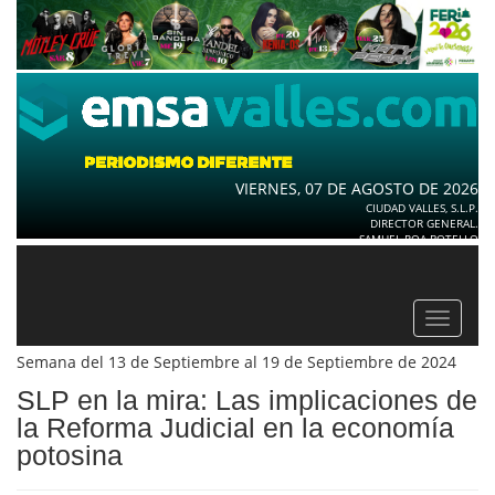
VIERNES, 07 DE AGOSTO DE 2026
CIUDAD VALLES, S.L.P.
DIRECTOR GENERAL.
SAMUEL ROA BOTELLO
Toggle
navigat
Semana del 13 de Septiembre al 19 de Septiembre de 2024
SLP en la mira: Las implicaciones de
la Reforma Judicial en la economía
potosina