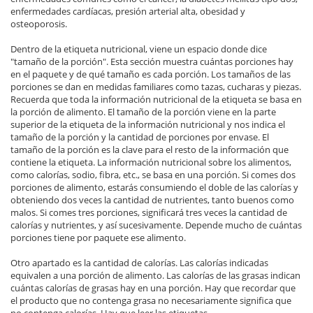
enfermedades cardíacas, presión arterial alta, obesidad y
osteoporosis.
Dentro de la etiqueta nutricional, viene un espacio donde dice
"tamaño de la porción". Esta sección muestra cuántas porciones hay
en el paquete y de qué tamaño es cada porción. Los tamaños de las
porciones se dan en medidas familiares como tazas, cucharas y piezas.
Recuerda que toda la información nutricional de la etiqueta se basa en
la porción de alimento. El tamaño de la porción viene en la parte
superior de la etiqueta de la información nutricional y nos indica el
tamaño de la porción y la cantidad de porciones por envase. El
tamaño de la porción es la clave para el resto de la información que
contiene la etiqueta. La información nutricional sobre los alimentos,
como calorías, sodio, fibra, etc., se basa en una porción. Si comes dos
porciones de alimento, estarás consumiendo el doble de las calorías y
obteniendo dos veces la cantidad de nutrientes, tanto buenos como
malos. Si comes tres porciones, significará tres veces la cantidad de
calorías y nutrientes, y así sucesivamente. Depende mucho de cuántas
porciones tiene por paquete ese alimento.
Otro apartado es la cantidad de calorías. Las calorías indicadas
equivalen a una porción de alimento. Las calorías de las grasas indican
cuántas calorías de grasas hay en una porción. Hay que recordar que
el producto que no contenga grasa no necesariamente significa que
no contenga calorías. Hay que leer las etiquetas.