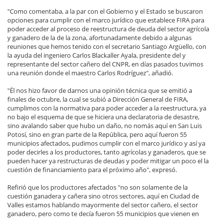
"Como comentaba, a la par con el Gobierno y el Estado se buscaron
opciones para cumplir con el marco jurídico que establece FIRA para
poder acceder al proceso de reestructura de deuda del sector agrícola
y ganadero de la de la zona, afortunadamente debido a algunas
reuniones que hemos tenido con el secretario Santiago Argüello, con
la ayuda del ingeniero Carlos Blackaller Ayala, presidente del y
representante del sector cañero del CNPR, en días pasados tuvimos
una reunión donde el maestro Carlos Rodríguez", añadió.
"Él nos hizo favor de darnos una opinión técnica que se emitió a
finales de octubre, la cual se subió a Dirección General de FIRA,
cumplimos con la normativa para poder acceder a la reestructura, ya
no bajo el esquema de que se hiciera una declaratoria de desastre,
sino avalando saber que hubo un daño, no nomás aquí en San Luis
Potosí, sino en gran parte de la República, pero aquí fueron 55
municipios afectados, pudimos cumplir con el marco jurídico y así ya
poder decirles a los productores, tanto agrícolas y ganaderos, que se
pueden hacer ya restructuras de deudas y poder mitigar un poco el la
cuestión de financiamiento para el próximo año", expresó.
Refirió que los productores afectados "no son solamente de la
cuestión ganadera y cañera sino otros sectores, aquí en Ciudad de
Valles estamos hablando mayormente del sector cañero, el sector
ganadero, pero como te decía fueron 55 municipios que vienen en