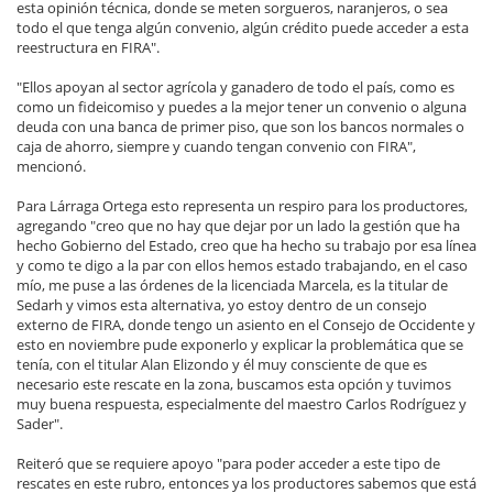
esta opinión técnica, donde se meten sorgueros, naranjeros, o sea
todo el que tenga algún convenio, algún crédito puede acceder a esta
reestructura en FIRA".
"Ellos apoyan al sector agrícola y ganadero de todo el país, como es
como un fideicomiso y puedes a la mejor tener un convenio o alguna
deuda con una banca de primer piso, que son los bancos normales o
caja de ahorro, siempre y cuando tengan convenio con FIRA",
mencionó.
Para Lárraga Ortega esto representa un respiro para los productores,
agregando "creo que no hay que dejar por un lado la gestión que ha
hecho Gobierno del Estado, creo que ha hecho su trabajo por esa línea
y como te digo a la par con ellos hemos estado trabajando, en el caso
mío, me puse a las órdenes de la licenciada Marcela, es la titular de
Sedarh y vimos esta alternativa, yo estoy dentro de un consejo
externo de FIRA, donde tengo un asiento en el Consejo de Occidente y
esto en noviembre pude exponerlo y explicar la problemática que se
tenía, con el titular Alan Elizondo y él muy consciente de que es
necesario este rescate en la zona, buscamos esta opción y tuvimos
muy buena respuesta, especialmente del maestro Carlos Rodríguez y
Sader".
Reiteró que se requiere apoyo "para poder acceder a este tipo de
rescates en este rubro, entonces ya los productores sabemos que está