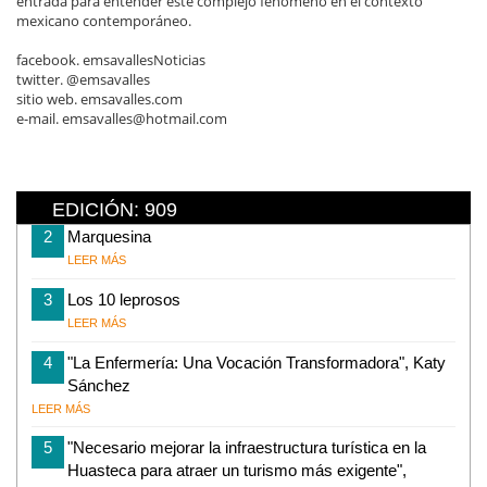
entrada para entender este complejo fenómeno en el contexto
mexicano contemporáneo.
facebook. emsavallesNoticias
twitter. @emsavalles
sitio web. emsavalles.com
e-mail. emsavalles@hotmail.com
EDICIÓN: 909
2
Marquesina
LEER MÁS
3
Los 10 leprosos
LEER MÁS
4
"La Enfermería: Una Vocación Transformadora", Katy
Sánchez
LEER MÁS
5
"Necesario mejorar la infraestructura turística en la
Huasteca para atraer un turismo más exigente",