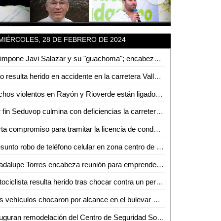
MIÉRCOLES, 28 DE FEBRERO DE 2024
Se impone Javi Salazar y su "guachoma"; encabezan planilla de regidores que acompañarán al Tecmol
Niño resulta herido en accidente en la carretera Valles - Tampico
Hechos violentos en Rayón y Rioverde están ligados a enfrentamientos entre grupos rivales: Fiscalía
Por fin Seduvop culmina con deficiencias la carretera Valles - Naranjo
Carta compromiso para tramitar la licencia de conducir ya no será un requisito obligatorio: Gobernador
Presunto robo de teléfono celular en zona centro de Ciudad Valles
Guadalupe Torres encabeza reunión para emprender acciones contra la sequía en la Huasteca
Motociclista resulta herido tras chocar contra un perro en el boulevard Lázaro Cárdenas de Valles
Tres vehículos chocaron por alcance en el bulevar México-Laredo
Inauguran remodelación del Centro de Seguridad Social del IMSS en Ciudad Valles