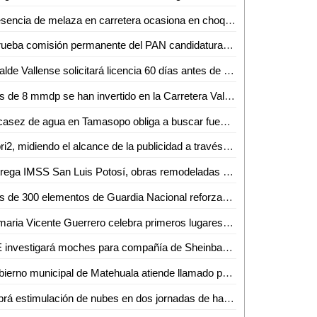
Presencia de melaza en carretera ocasiona en choque en la Valles - Mante
Aprueba comisión permanente del PAN candidaturas en ayuntamientos y diputaciones locales
Alcalde Vallense solicitará licencia 60 días antes de las elecciones
Más de 8 mmdp se han invertido en la Carretera Valles - Tamazunchale: SICT
Escasez de agua en Tamasopo obliga a buscar fuentes alternativas de abastecimiento
Híbri2, midiendo el alcance de la publicidad a través de la tecnología: Lucio Martínez
Entrega IMSS San Luis Potosí, obras remodeladas del Centro de Seguridad Social en Ciudad Valles
Más de 300 elementos de Guardia Nacional reforzarán seguridad en la Huasteca: J. Guadalupe Torres
Primaria Vicente Guerrero celebra primeros lugares en concurso de Himno Nacional y Torneo de Fútbol
INE investigará moches para compañía de Sheinbaum a raíz de denuncia de Álvarez Máynez
Gobierno municipal de Matehuala atiende llamado para retirar basura acumulada en una vivienda
Habrá estimulación de nubes en dos jornadas de hasta 3 meses en la Huasteca Potosina