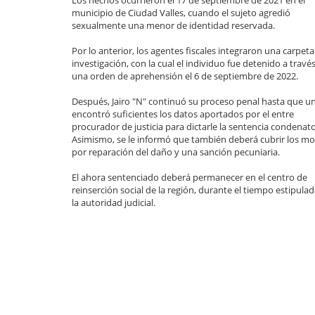
Los hechos ocurrieron el 17 de septiembre de 2021 en el
municipio de Ciudad Valles, cuando el sujeto agredió
sexualmente una menor de identidad reservada.
Por lo anterior, los agentes fiscales integraron una carpeta
investigación, con la cual el individuo fue detenido a travé
una orden de aprehensión el 6 de septiembre de 2022.
Después, Jairo "N" continuó su proceso penal hasta que un
encontró suficientes los datos aportados por el entre
procurador de justicia para dictarle la sentencia condenato
Asimismo, se le informó que también deberá cubrir los m
por reparación del daño y una sanción pecuniaria.
El ahora sentenciado deberá permanecer en el centro de
reinserción social de la región, durante el tiempo estipula
la autoridad judicial.