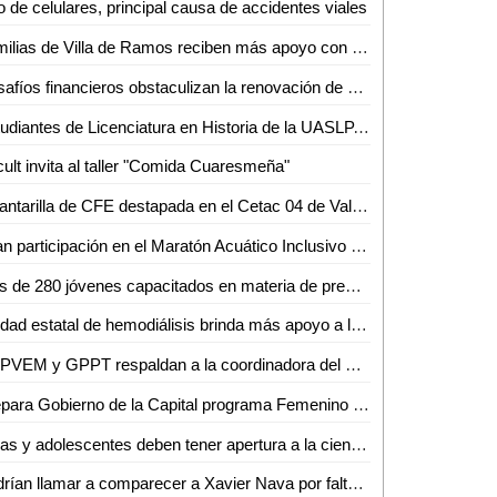
 de celulares, principal causa de accidentes viales
Familias de Villa de Ramos reciben más apoyo con conservación de camino
Desafíos financieros obstaculizan la renovación de ambulancias para la Cruz Roja
Estudiantes de Licenciatura en Historia de la UASLP, la reconocen como la mejor opción para su vida profesional
ult invita al taller "Comida Cuaresmeña"
Alcantarilla de CFE destapada en el Cetac 04 de Valles pone en riesgo para la comunidad estudiantil
Gran participación en el Maratón Acuático Inclusivo Municipal curso corto 2024, organizado por el Gobierno de la Capital
Más de 280 jóvenes capacitados en materia de prevención, en coordinación entre la SSPC de la Capital y la Delegación de Bocas
Unidad estatal de hemodiálisis brinda más apoyo a las y los potosinos
GPPVEM y GPPT respaldan a la coordinadora del Partido Verde y al próximo presidente de la directiva del Congreso Del Estado
Prepara Gobierno de la Capital programa Femenino Plural, la mujer en el arte y la cultura
Niñas y adolescentes deben tener apertura a la ciencia: Dra. Sofía Bernal, investigadora de la Facultad de Medicina de la UASLP
Podrían llamar a comparecer a Xavier Nava por falta de pago del Interapas a CEA