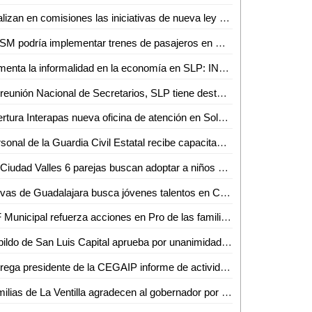
Analizan en comisiones las iniciativas de nueva ley orgánica del poder legislativo y del reglamento para el gobierno interior del Congreso del Estado
KCSM podría implementar trenes de pasajeros en San Luis Potosí: SICT
Aumenta la informalidad en la economía en SLP: INEGI
En reunión Nacional de Secretarios, SLP tiene destacada participación
Apertura Interapas nueva oficina de atención en Soledad de Graciano Sánchez
Personal de la Guardia Civil Estatal recibe capacitación para mejoras en el servicio público
En Ciudad Valles 6 parejas buscan adoptar a niños bajo resguardo del SMDIF
Chivas de Guadalajara busca jóvenes talentos en Ciudad Valles
DIF Municipal refuerza acciones en Pro de las familias potosinas
Cabildo de San Luis Capital aprueba por unanimidad la creación de la Dirección de Agua Potable del Ayuntamiento de SLP
Entrega presidente de la CEGAIP informe de actividades de 2023 a la comisión de transparencia: Dip. Cecilia Senllace Ochoa
Familias de La Ventilla agradecen al gobernador por nuevo camino