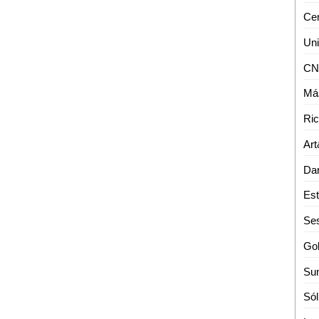
Más
Art
Gob