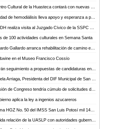
Centro Cultural de la Huasteca contará con nuevas expresiones artísticas: Mario García
Unidad de hemodiálisis lleva apoyo y esperanza a pacientes en SLP
CNDH realiza visita al Juzgado Cívico de la SSPC de la Capital
 de 100 actividades culturales en Semana Santa
Ricardo Gallardo arranca rehabilitación de camino en Villa de Reyes
&wine en el Museo Francisco Cossío
Darán seguimiento a propuestas de candidaturas en SLP a través de app
Estela Arriaga, Presidenta del DIF Municipal de San Luis Capital, inauguró el octavo Centro de Atención Familiar
Sesión de Congreso tendría cúmulo de solicitudes de licencia
ierno aplica la ley a ingenios azucareros
Suma HGZ No. 50 del IMSS San Luis Potosí mil 144 trasplantes de riñón y córnea desde 2007
Sólida relación de la UASLP con autoridades gubernamentales, benéfica para las y los estudiantes