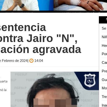
sentencia
ntra Jairo "N",
lación agravada
de Febrero de 2024|
14:04
a
Cuarta
n
mó la