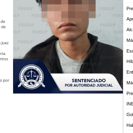
 de
s de
 Juez
ria.
ontos
do por