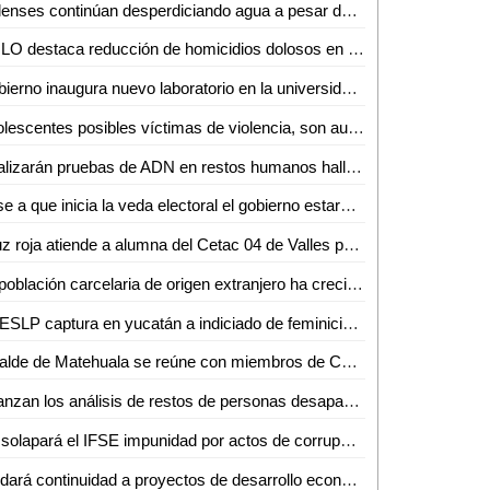
Vallenses continúan desperdiciando agua a pesar de la sequía en la región
AMLO destaca reducción de homicidios dolosos en San Luis Potosí
Gobierno inaugura nuevo laboratorio en la universidad politécnica
Adolescentes posibles víctimas de violencia, son auxiliadas por Guardia Civil estatal
Realizarán pruebas de ADN en restos humanos hallados en Laguna del Mante
Pese a que inicia la veda electoral el gobierno estará trabajando: Ricardo Gallardo
Cruz roja atiende a alumna del Cetac 04 de Valles por dificultades respiratorias
La población carcelaria de origen extranjero ha crecido en las cárceles de SLP
FGESLP captura en yucatán a indiciado de feminicidio en Rioverde
Alcalde de Matehuala se reúne con miembros de Coparmex
Avanzan los análisis de restos de personas desaparecidas en SLP: Ángel Santiago
No solapará el IFSE impunidad por actos de corrupción
Se dará continuidad a proyectos de desarrollo económico