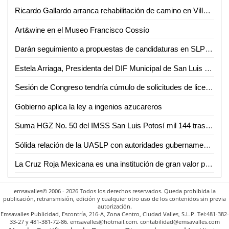
Ricardo Gallardo arranca rehabilitación de camino en Villa de Reyes
Art&wine en el Museo Francisco Cossío
Darán seguimiento a propuestas de candidaturas en SLP a través de app
Estela Arriaga, Presidenta del DIF Municipal de San Luis Capital, inauguró el octavo Centro de Atención Familiar
Sesión de Congreso tendría cúmulo de solicitudes de licencia
Gobierno aplica la ley a ingenios azucareros
Suma HGZ No. 50 del IMSS San Luis Potosí mil 144 trasplantes de riñón y córnea desde 2007
Sólida relación de la UASLP con autoridades gubernamentales, benéfica para las y los estudiantes
La Cruz Roja Mexicana es una institución de gran valor para el país: Dip. Yolanda Josefina Cepeda Echavarría
emsavalles© 2006 - 2026 Todos los derechos reservados. Queda prohibida la
publicación, retransmisión, edición y cualquier otro uso de los contenidos sin previa
autorización.
Emsavalles Publicidad, Escontría, 216-A, Zona Centro, Ciudad Valles, S.L.P. Tel:481-382-
33-27 y 481-381-72-86. emsavalles@hotmail.com. contabilidad@emsavalles.com