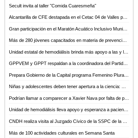
Secult invita al taller "Comida Cuaresmeña"
Alcantarilla de CFE destapada en el Cetac 04 de Valles pone en riesgo para la comunidad estudiantil
Gran participación en el Maratón Acuático Inclusivo Municipal curso corto 2024, organizado por el Gobierno de la Capital
Más de 280 jóvenes capacitados en materia de prevención, en coordinación entre la SSPC de la Capital y la Delegación de Bocas
Unidad estatal de hemodiálisis brinda más apoyo a las y los potosinos
GPPVEM y GPPT respaldan a la coordinadora del Partido Verde y al próximo presidente de la directiva del Congreso Del Estado
Prepara Gobierno de la Capital programa Femenino Plural, la mujer en el arte y la cultura
Niñas y adolescentes deben tener apertura a la ciencia: Dra. Sofía Bernal, investigadora de la Facultad de Medicina de la UASLP
Podrían llamar a comparecer a Xavier Nava por falta de pago del Interapas a CEA
Unidad de hemodiálisis lleva apoyo y esperanza a pacientes en SLP
CNDH realiza visita al Juzgado Cívico de la SSPC de la Capital
Más de 100 actividades culturales en Semana Santa