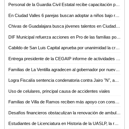
Personal de la Guardia Civil Estatal recibe capacitación para mejoras en el servicio público
En Ciudad Valles 6 parejas buscan adoptar a niños bajo resguardo del SMDIF
Chivas de Guadalajara busca jóvenes talentos en Ciudad Valles
DIF Municipal refuerza acciones en Pro de las familias potosinas
Cabildo de San Luis Capital aprueba por unanimidad la creación de la Dirección de Agua Potable del Ayuntamiento de SLP
Entrega presidente de la CEGAIP informe de actividades de 2023 a la comisión de transparencia: Dip. Cecilia Senllace Ochoa
Familias de La Ventilla agradecen al gobernador por nuevo camino
Logra Fiscalía sentencia condenatoria contra Jairo "N", acusado de violación agravada
Uso de celulares, principal causa de accidentes viales
Familias de Villa de Ramos reciben más apoyo con conservación de camino
Desafíos financieros obstaculizan la renovación de ambulancias para la Cruz Roja
Estudiantes de Licenciatura en Historia de la UASLP, la reconocen como la mejor opción para su vida profesional