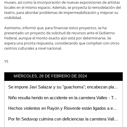
museo, así como la incorporación de nuevas exposiciones de artistas
locales en el mismo espacio. Además, se proyecta la remodelación del
teatro, para abordar problemas de impermeabilización y mejorar su
visibilidad.
Asimismo, informó que, para financiar estos proyectos, se ha
presentado un proyecto de solicitud de recursos ante el Gobierno
Federal, aunque el monto exacto aún está por determinarse. Se
espera una pronta respuesta, considerando que compiten con otros
centros culturales a nivel nacional.
YS
MIÉRCOLES, 28 DE FEBRERO DE 2024
Se impone Javi Salazar y su "guachoma"; encabezan planilla de regidores que acompañarán al Tecmol
Niño resulta herido en accidente en la carretera Valles - Tampico
Hechos violentos en Rayón y Rioverde están ligados a enfrentamientos entre grupos rivales: Fiscalía
Por fin Seduvop culmina con deficiencias la carretera Valles - Naranjo