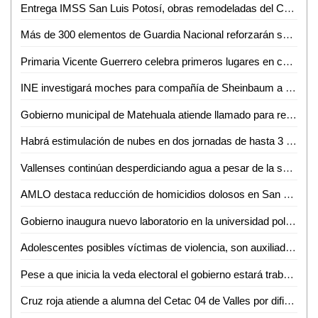
Entrega IMSS San Luis Potosí, obras remodeladas del Centro de Seguridad Social en Ciudad Valles
Más de 300 elementos de Guardia Nacional reforzarán seguridad en la Huasteca: J. Guadalupe Torres
Primaria Vicente Guerrero celebra primeros lugares en concurso de Himno Nacional y Torneo de Fútbol
INE investigará moches para compañía de Sheinbaum a raíz de denuncia de Álvarez Máynez
Gobierno municipal de Matehuala atiende llamado para retirar basura acumulada en una vivienda
Habrá estimulación de nubes en dos jornadas de hasta 3 meses en la Huasteca Potosina
Vallenses continúan desperdiciando agua a pesar de la sequía en la región
AMLO destaca reducción de homicidios dolosos en San Luis Potosí
Gobierno inaugura nuevo laboratorio en la universidad politécnica
Adolescentes posibles víctimas de violencia, son auxiliadas por Guardia Civil estatal
Pese a que inicia la veda electoral el gobierno estará trabajando: Ricardo Gallardo
Cruz roja atiende a alumna del Cetac 04 de Valles por dificultades respiratorias