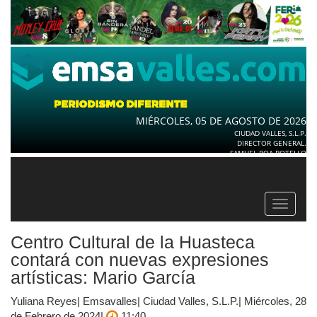
MIÉRCOLES, 05 DE AGOSTO DE 2026
CIUDAD VALLES, S.L.P.
DIRECTOR GENERAL.
SAMUEL ROA BOTELLO
Toggle
navigat
Centro Cultural de la Huasteca
contará con nuevas expresiones
artísticas: Mario García
Yuliana Reyes| Emsavalles| Ciudad Valles, S.L.P.| Miércoles, 28
de Febrero de 2024|
11:40