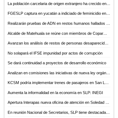
La población carcelaria de origen extranjero ha crecido en las cárceles de SLP
FGESLP captura en yucatán a indiciado de feminicidio en Rioverde
Realizarán pruebas de ADN en restos humanos hallados en Laguna del Mante
Alcalde de Matehuala se reúne con miembros de Coparmex
Avanzan los análisis de restos de personas desaparecidas en SLP: Ángel Santiago
No solapará el IFSE impunidad por actos de corrupción
Se dará continuidad a proyectos de desarrollo económico
Analizan en comisiones las iniciativas de nueva ley orgánica del poder legislativo y del reglamento para el gobierno interior del Congreso del Estado
KCSM podría implementar trenes de pasajeros en San Luis Potosí: SICT
Aumenta la informalidad en la economía en SLP: INEGI
Apertura Interapas nueva oficina de atención en Soledad de Graciano Sánchez
En reunión Nacional de Secretarios, SLP tiene destacada participación