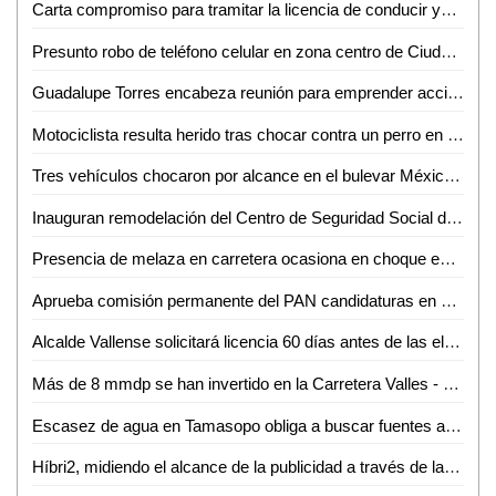
Carta compromiso para tramitar la licencia de conducir ya no será un requisito obligatorio: Gobernador
Presunto robo de teléfono celular en zona centro de Ciudad Valles
Guadalupe Torres encabeza reunión para emprender acciones contra la sequía en la Huasteca
Motociclista resulta herido tras chocar contra un perro en el boulevard Lázaro Cárdenas de Valles
Tres vehículos chocaron por alcance en el bulevar México-Laredo
Inauguran remodelación del Centro de Seguridad Social del IMSS en Ciudad Valles
Presencia de melaza en carretera ocasiona en choque en la Valles - Mante
Aprueba comisión permanente del PAN candidaturas en ayuntamientos y diputaciones locales
Alcalde Vallense solicitará licencia 60 días antes de las elecciones
Más de 8 mmdp se han invertido en la Carretera Valles - Tamazunchale: SICT
Escasez de agua en Tamasopo obliga a buscar fuentes alternativas de abastecimiento
Híbri2, midiendo el alcance de la publicidad a través de la tecnología: Lucio Martínez