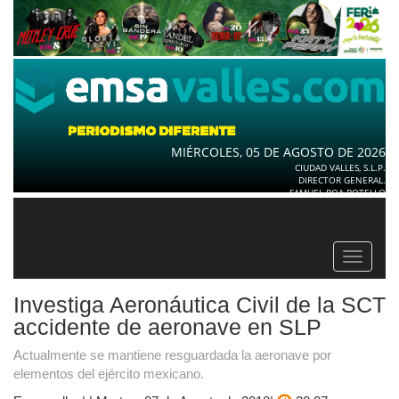
MIÉRCOLES, 05 DE AGOSTO DE 2026
CIUDAD VALLES, S.L.P.
DIRECTOR GENERAL.
SAMUEL ROA BOTELLO
Toggle
navigat
Investiga Aeronáutica Civil de la SCT
accidente de aeronave en SLP
Actualmente se mantiene resguardada la aeronave por
elementos del ejército mexicano.