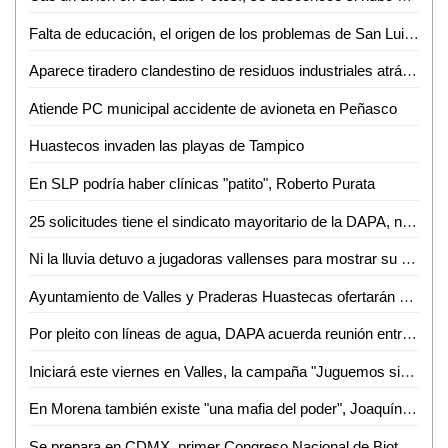
Falta de educación, el origen de los problemas de San Luis Potosí, Gallardo
Aparece tiradero clandestino de residuos industriales atrás de la NISSAN
Atiende PC municipal accidente de avioneta en Peñasco
Huastecos invaden las playas de Tampico
En SLP podría haber clínicas "patito", Roberto Purata
25 solicitudes tiene el sindicato mayoritario de la DAPA, no se ha autorizado ninguna
Ni la lluvia detuvo a jugadoras vallenses para mostrar su talento en prácticas del Cruz Azul
Ayuntamiento de Valles y Praderas Huastecas ofertarán este miércoles 35 vacantes para operarios de Rastro
Por pleito con líneas de agua, DAPA acuerda reunión entre antorchistas y "La Tigra"
Iniciará este viernes en Valles, la campaña "Juguemos sin Violencia".
En Morena también existe "una mafia del poder", Joaquín Muñoz
Se prepara en CDMX, primer Congreso Nacional de Bioturbosina