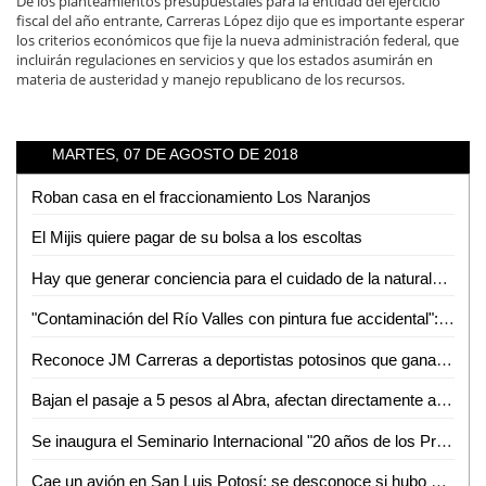
De los planteamientos presupuestales para la entidad del ejercicio
fiscal del año entrante, Carreras López dijo que es importante esperar
los criterios económicos que fije la nueva administración federal, que
incluirán regulaciones en servicios y que los estados asumirán en
materia de austeridad y manejo republicano de los recursos.
MARTES, 07 DE AGOSTO DE 2018
Roban casa en el fraccionamiento Los Naranjos
El Mijis quiere pagar de su bolsa a los escoltas
Hay que generar conciencia para el cuidado de la naturaleza: Rodolfo del Ángel del Ángel
"Contaminación del Río Valles con pintura fue accidental": Bernardo Saldaña
Reconoce JM Carreras a deportistas potosinos que ganaron medalla en los Juegos Centroamericanos y del Caribe 2018
Bajan el pasaje a 5 pesos al Abra, afectan directamente a combis
Se inaugura el Seminario Internacional "20 años de los Programas de Transferencias Monetarias en México"
Cae un avión en San Luis Potosí; se desconoce si hubo víctimas