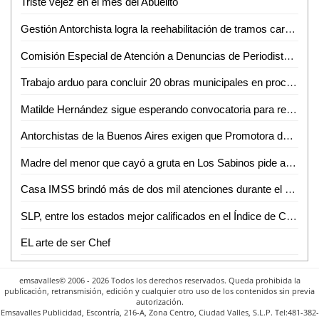
Triste vejez en el mes del Abuelito
Gestión Antorchista logra la reehabilitación de tramos carreteros en Villa de Arriaga
Comisión Especial de Atención a Denuncias de Periodistas insiste a periodistas afectados acudir a las reuniones que se les ha convocado
Trabajo arduo para concluir 20 obras municipales en proceso
Matilde Hernández sigue esperando convocatoria para reorganización del PRI
Antorchistas de la Buenos Aires exigen que Promotora deje de dar escrituras
Madre del menor que cayó a gruta en Los Sabinos pide apoyo para solventar gastos
Casa IMSS brindó más de dos mil atenciones durante el primer fin de semana en FENAPO 2018
SLP, entre los estados mejor calificados en el Índice de Calidad de la Información
EL arte de ser Chef
emsavalles© 2006 - 2026 Todos los derechos reservados. Queda prohibida la
publicación, retransmisión, edición y cualquier otro uso de los contenidos sin previa
autorización.
Emsavalles Publicidad, Escontría, 216-A, Zona Centro, Ciudad Valles, S.L.P. Tel:481-382-