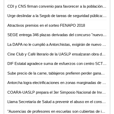
CDI y CNS firman convenio para favorecer a la población indígena privada de la libertad
Urge deslindar a la Segob de tareas de seguridad pública: Coparmex
Atractivos premios en el sorteo FENAPO 2018
SEGE entrega 346 plazas derivadas del concurso "nuevo ingreso"
La DAPA no le cumplió a Antorchistas, exigirán de nuevo agua para la Buenos Aires
Cine Club y Café literario de la UASLP ensalzaran obra de Jaime Sabines
DIF Estatal agradece suma de esfuerzos con centro SCT y empresas
Sube precio de la carne, tablajeros prefieren perder ganancias que clientes
Antorcha logra electrificaciones en zonas marginadas de Valles
COARA-UASLP prepara el 3er Simposio Nacional de Investigación e Innovación en Ingeniería Química
Llama Secretaría de Salud a prevenir el abuso en el consumo de alcohol
"Ausencias de profesores en escuelas son cubiertas de inmediato", JRD