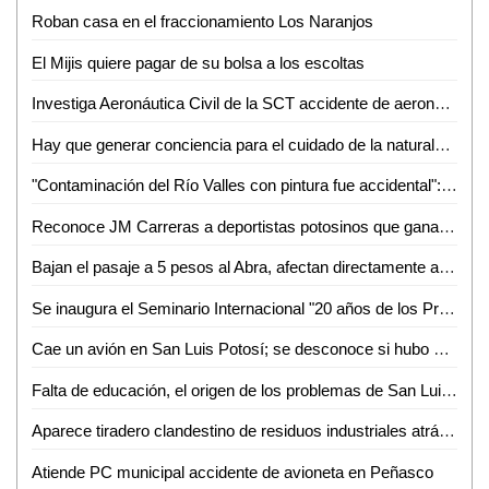
Roban casa en el fraccionamiento Los Naranjos
El Mijis quiere pagar de su bolsa a los escoltas
Investiga Aeronáutica Civil de la SCT accidente de aeronave en SLP
Hay que generar conciencia para el cuidado de la naturaleza: Rodolfo del Ángel del Ángel
"Contaminación del Río Valles con pintura fue accidental": Bernardo Saldaña
Reconoce JM Carreras a deportistas potosinos que ganaron medalla en los Juegos Centroamericanos y del Caribe 2018
Bajan el pasaje a 5 pesos al Abra, afectan directamente a combis
Se inaugura el Seminario Internacional "20 años de los Programas de Transferencias Monetarias en México"
Cae un avión en San Luis Potosí; se desconoce si hubo víctimas
Falta de educación, el origen de los problemas de San Luis Potosí, Gallardo
Aparece tiradero clandestino de residuos industriales atrás de la NISSAN
Atiende PC municipal accidente de avioneta en Peñasco