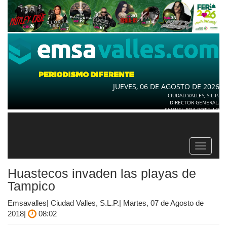
JUEVES, 06 DE AGOSTO DE 2026
CIUDAD VALLES, S.L.P.
DIRECTOR GENERAL.
SAMUEL ROA BOTELLO
Toggle
navigat
Huastecos invaden las playas de
Tampico
Emsavalles| Ciudad Valles, S.L.P.| Martes, 07 de Agosto de
2018|
08:02