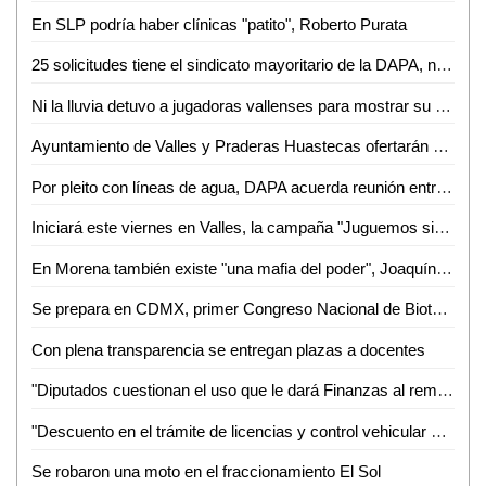
En SLP podría haber clínicas "patito", Roberto Purata
25 solicitudes tiene el sindicato mayoritario de la DAPA, no se ha autorizado ninguna
Ni la lluvia detuvo a jugadoras vallenses para mostrar su talento en prácticas del Cruz Azul
Ayuntamiento de Valles y Praderas Huastecas ofertarán este miércoles 35 vacantes para operarios de Rastro
Por pleito con líneas de agua, DAPA acuerda reunión entre antorchistas y "La Tigra"
Iniciará este viernes en Valles, la campaña "Juguemos sin Violencia".
En Morena también existe "una mafia del poder", Joaquín Muñoz
Se prepara en CDMX, primer Congreso Nacional de Bioturbosina
Con plena transparencia se entregan plazas a docentes
"Diputados cuestionan el uso que le dará Finanzas al remanente del recurso de Gestoría Institucional", Cardona Mireles
"Descuento en el trámite de licencias y control vehicular debe de ser aplicado en todas las cajas recaudadoras", Jesús Cardona
Se robaron una moto en el fraccionamiento El Sol