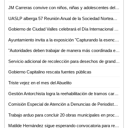
JM Carreras convive con niños, niñas y adolescentes del Camping Tangamanga 2018
UASLP alberga 57 Reunión Anual de la Sociedad Norteamericana de Fitoquímica
Gobierno de Ciudad Valles celebrará el Día Internacional de los Pueblos Indígenas
Ayuntamiento invita a la exposición "Capturando la esencia" de la Fundación Nutriendo
"Autoridades deben trabajar de manera más coordinada en materia de prevención y combate a la delincuencia ", Eduardo Guillen
Servicio adicional de recolección para desechos de grandes dimensiones
Gobierno Capitalino rescata fuentes públicas
Triste vejez en el mes del Abuelito
Gestión Antorchista logra la reehabilitación de tramos carreteros en Villa de Arriaga
Comisión Especial de Atención a Denuncias de Periodistas insiste a periodistas afectados acudir a las reuniones que se les ha convocado
Trabajo arduo para concluir 20 obras municipales en proceso
Matilde Hernández sigue esperando convocatoria para reorganización del PRI