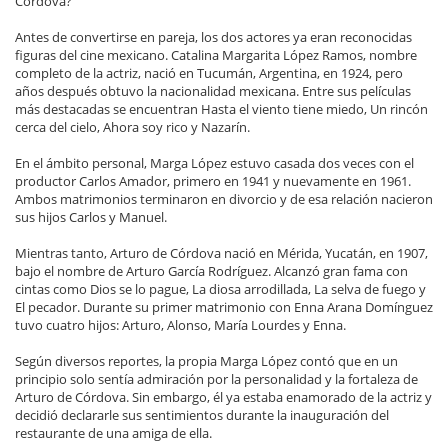
Córdova?
Antes de convertirse en pareja, los dos actores ya eran reconocidas
figuras del cine mexicano. Catalina Margarita López Ramos, nombre
completo de la actriz, nació en Tucumán, Argentina, en 1924, pero
años después obtuvo la nacionalidad mexicana. Entre sus películas
más destacadas se encuentran Hasta el viento tiene miedo, Un rincón
cerca del cielo, Ahora soy rico y Nazarín.
En el ámbito personal, Marga López estuvo casada dos veces con el
productor Carlos Amador, primero en 1941 y nuevamente en 1961.
Ambos matrimonios terminaron en divorcio y de esa relación nacieron
sus hijos Carlos y Manuel.
Mientras tanto, Arturo de Córdova nació en Mérida, Yucatán, en 1907,
bajo el nombre de Arturo García Rodríguez. Alcanzó gran fama con
cintas como Dios se lo pague, La diosa arrodillada, La selva de fuego y
El pecador. Durante su primer matrimonio con Enna Arana Domínguez
tuvo cuatro hijos: Arturo, Alonso, María Lourdes y Enna.
Según diversos reportes, la propia Marga López contó que en un
principio solo sentía admiración por la personalidad y la fortaleza de
Arturo de Córdova. Sin embargo, él ya estaba enamorado de la actriz y
decidió declararle sus sentimientos durante la inauguración del
restaurante de una amiga de ella.