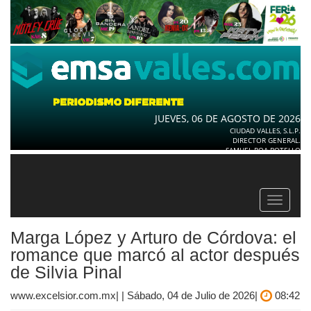
JUEVES, 06 DE AGOSTO DE 2026
CIUDAD VALLES, S.L.P.
DIRECTOR GENERAL.
SAMUEL ROA BOTELLO
Toggle
navigat
Marga López y Arturo de Córdova: el
romance que marcó al actor después
de Silvia Pinal
www.excelsior.com.mx| | Sábado, 04 de Julio de 2026|
08:42