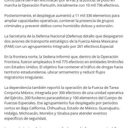
Como parte del Plan Michoacán por la Paz y la Justicia, se puso en
marcha la Operación Paricutín, inicialmente con 10 mil 736 efectivos.
Posteriormente, el despliegue aumentó a 11 mil 336 elementos para
ampliar capacidades operativas, contener la presencia de grupos
criminales y prevenir delitos como homicidio doloso y extorsión.
La Secretaría de la Defensa Nacional (Defensa) detallo que despegaron
dos aviones de transporte estratégico de la Fuerza Aérea Mexicana
(FAM) con un agrupamiento integrado por 261 efectivos.Especial
En la frontera norte, la Sedena informó que, dentro de la Operación
Frontera, fueron empleados 9 mil 775 efectivos en entidades limítrofes
con Estados Unidos. El objetivo fue contener el tráfico de drogas hacia
territorio estadunidense, ubicar armamento y reducir flujos
migratorios irregulares.
La dependencia también reportó la operación de la Fuerza de Tarea
Conjunta México, integrada por 300 efectivos de una unidad operativa
del Ejército, 200 fusileros paracaidistas y 100 elementos del Cuerpo de
Fuerzas Especiales. Ese agrupamiento fue desplegado por periodos
cortos en Baja California, Chihuahua, Estado de México, Guanajuato,
Hidalgo, Michoacán, Morelos y Sinaloa para atender eventos
específicos de seguridad.