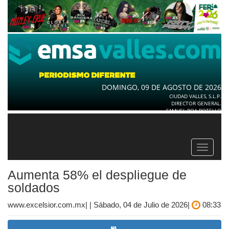
DOMINGO, 09 DE AGOSTO DE 2026
CIUDAD VALLES, S.L.P.
DIRECTOR GENERAL.
SAMUEL ROA BOTELLO
Toggle
navigat
Aumenta 58% el despliegue de
soldados
www.excelsior.com.mx| | Sábado, 04 de Julio de 2026|
08:33