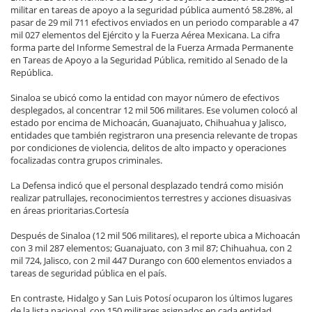
militar en tareas de apoyo a la seguridad pública aumentó 58.28%, al
pasar de 29 mil 711 efectivos enviados en un periodo comparable a 47
mil 027 elementos del Ejército y la Fuerza Aérea Mexicana. La cifra
forma parte del Informe Semestral de la Fuerza Armada Permanente
en Tareas de Apoyo a la Seguridad Pública, remitido al Senado de la
República.
Sinaloa se ubicó como la entidad con mayor número de efectivos
desplegados, al concentrar 12 mil 506 militares. Ese volumen colocó al
estado por encima de Michoacán, Guanajuato, Chihuahua y Jalisco,
entidades que también registraron una presencia relevante de tropas
por condiciones de violencia, delitos de alto impacto y operaciones
focalizadas contra grupos criminales.
La Defensa indicó que el personal desplazado tendrá como misión
realizar patrullajes, reconocimientos terrestres y acciones disuasivas
en áreas prioritarias.Cortesía
Después de Sinaloa (12 mil 506 militares), el reporte ubica a Michoacán
con 3 mil 287 elementos; Guanajuato, con 3 mil 87; Chihuahua, con 2
mil 724, Jalisco, con 2 mil 447 Durango con 600 elementos enviados a
tareas de seguridad pública en el país.
En contraste, Hidalgo y San Luis Potosí ocuparon los últimos lugares
de la lista nacional, con 150 militares asignados en cada entidad.