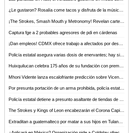
¿Le gustaron? Rosalía come tacos y disfruta de la música del mariachi en la CdMx
¡The Strokes, Smash Mouth y Metronomy! Revelan cartel del Corona Capital Guadalajara; te contamos todo lo que debes saber
Captura fge a 2 probables agresores de pdi en cárdenas
¡Dan empleos! CDMX ofrece trabajo a afectados por desplome de Línea 12 del Metro
Policía estatal asegura varias dosis de enervantes; hay siete detenidos
Huixquilucan celebra 175 años de su fundación con premio a las buenas prácticas
Mhoni Vidente lanza escalofriante predicción sobre Vicente Fernández
Por presunta portación de un arma prohibida, policía estatal detiene a un hombre
Policía estatal detiene a presunto asaltante de tiendas de conveniencia
The Strokes y Kings of Leon encabezarán el Corona Capital Guadalajara 2022
Extraditan a guatemalteco por matar a sus hijos en Tulancingo
¿Aplicará en México? Organización pide a Coldplay ofrecer sólo comida vegana en su gira