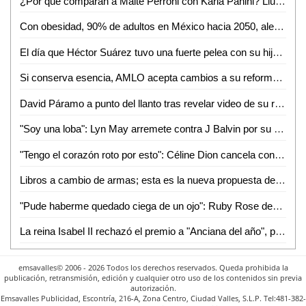
¿Por qué comparan a Maite Perroni con Karla Panini? Lluvia de memes ´inunda´ redes sociales
Con obesidad, 90% de adultos en México hacia 2050, alertan
El día que Héctor Suárez tuvo una fuerte pelea con su hijo: "Nos dejamos de hablar"
Si conserva esencia, AMLO acepta cambios a su reforma eléctrica
David Páramo a punto del llanto tras revelar video de su rescate en accidente
"Soy una loba": Lyn May arremete contra J Balvin por su polémica canción "Perra"; video se hace viral
"Tengo el corazón roto por esto": Céline Dion cancela conciertos tras sufrir ataque de espasmos
Libros a cambio de armas; esta es la nueva propuesta del gobierno de la CDMX
"Pude haberme quedado ciega de un ojo": Ruby Rose denuncia maltratos en ´Batwoman´
La reina Isabel II rechazó el premio a "Anciana del año", por esta razón
emsavalles© 2006 - 2026 Todos los derechos reservados. Queda prohibida la
publicación, retransmisión, edición y cualquier otro uso de los contenidos sin previa
autorización.
Emsavalles Publicidad, Escontría, 216-A, Zona Centro, Ciudad Valles, S.L.P. Tel:481-382-