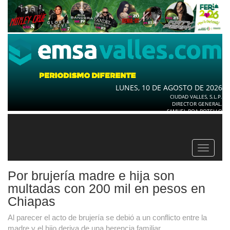
LUNES, 10 DE AGOSTO DE 2026
CIUDAD VALLES, S.L.P.
DIRECTOR GENERAL.
SAMUEL ROA BOTELLO
Toggle
navigat
Por brujería madre e hija son
multadas con 200 mil en pesos en
Chiapas
Al parecer el acto de brujería se debió a un conflicto entre la
madre y el hijo deriva de una herencia familiar