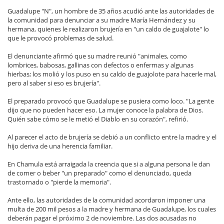
Guadalupe "N", un hombre de 35 años acudió ante las autoridades de
la comunidad para denunciar a su madre María Hernández y su
hermana, quienes le realizaron brujería en "un caldo de guajalote" lo
que le provocó problemas de salud.
El denunciante afirmó que su madre reunió "animales, como
lombrices, babosas, gallinas con defectos o enfermas y algunas
hierbas; los molió y los puso en su caldo de guajolote para hacerle mal,
pero al saber si eso es brujería".
El preparado provocó que Guadalupe se pusiera como loco. "La gente
dijo que no pueden hacer eso. La mujer conoce la palabra de Dios.
Quién sabe cómo se le metió el Diablo en su corazón", refirió.
Al parecer el acto de brujería se debió a un conflicto entre la madre y el
hijo deriva de una herencia familiar.
En Chamula está arraigada la creencia que si a alguna persona le dan
de comer o beber "un preparado" como el denunciado, queda
trastornado o "pierde la memoria".
Ante ello, las autoridades de la comunidad acordaron imponer una
multa de 200 mil pesos a la madre y hermana de Guadalupe, los cuales
deberán pagar el próximo 2 de noviembre. Las dos acusadas no