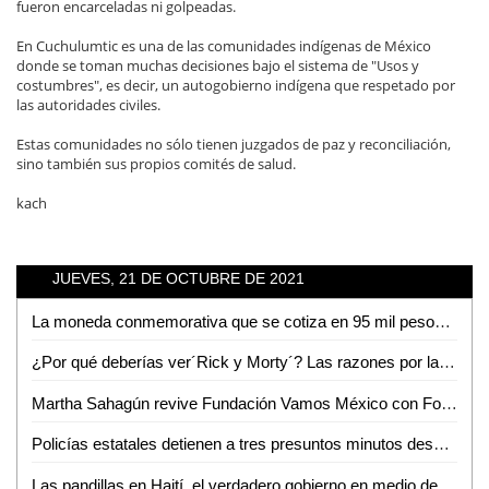
fueron encarceladas ni golpeadas.
En Cuchulumtic es una de las comunidades indígenas de México
donde se toman muchas decisiones bajo el sistema de "Usos y
costumbres", es decir, un autogobierno indígena que respetado por
las autoridades civiles.
Estas comunidades no sólo tienen juzgados de paz y reconciliación,
sino también sus propios comités de salud.
kach
JUEVES, 21 DE OCTUBRE DE 2021
La moneda conmemorativa que se cotiza en 95 mil pesos en línea
¿Por qué deberías ver´Rick y Morty´? Las razones por las que a todos les gusta esta serie
Martha Sahagún revive Fundación Vamos México con Foro altruista
Policías estatales detienen a tres presuntos minutos después de haber robado en una televisora
Las pandillas en Haití, el verdadero gobierno en medio de la inseguridad: NYT