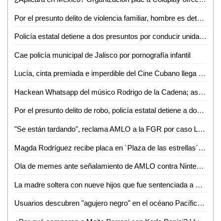
Por el presunto delito de violencia familiar, hombre es detenido
Policía estatal detiene a dos presuntos por conducir unidades con reporte de robo
Cae policía municipal de Jalisco por pornografía infantil
Lucía, cinta premiada e imperdible del Cine Cubano llega hoy a León
Hackean Whatsapp del músico Rodrigo de la Cadena; así estafan a la gente
Por el presunto delito de robo, policía estatal detiene a dos hombres
"Se están tardando", reclama AMLO a la FGR por caso Lozoya
Magda Rodríguez recibe placa en ´Plaza de las estrellas´ en Televisa; así fue el emotivo homenaje
Ola de memes ante señalamiento de AMLO contra Nintendo de promover violencia
La madre soltera con nueve hijos que fue sentenciada a muerte
Usuarios descubren "agujero negro" en el océano Pacífico a través de Google Maps