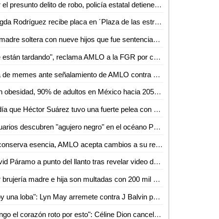
Por el presunto delito de robo, policía estatal detiene a dos hombres
Magda Rodríguez recibe placa en ´Plaza de las estrellas´ en Televisa; así fue el emotivo homenaje
La madre soltera con nueve hijos que fue sentenciada a muerte
"Se están tardando", reclama AMLO a la FGR por caso Lozoya
Ola de memes ante señalamiento de AMLO contra Nintendo de promover violencia
Con obesidad, 90% de adultos en México hacia 2050, alertan
El día que Héctor Suárez tuvo una fuerte pelea con su hijo: "Nos dejamos de hablar"
Usuarios descubren "agujero negro" en el océano Pacífico a través de Google Maps
Si conserva esencia, AMLO acepta cambios a su reforma eléctrica
David Páramo a punto del llanto tras revelar video de su rescate en accidente
Por brujería madre e hija son multadas con 200 mil en pesos en Chiapas
"Soy una loba": Lyn May arremete contra J Balvin por su polémica canción "Perra"; video se hace viral
"Tengo el corazón roto por esto": Céline Dion cancela conciertos tras sufrir ataque de espasmos