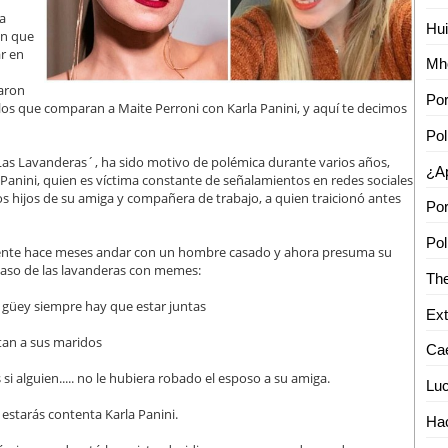
a
ón que
ar en
daron
 los que comparan a Maite Perroni con Karla Panini, y aquí te decimos
 ´Las Lavanderas´, ha sido motivo de polémica durante varios años,
Panini, quien es víctima constante de señalamientos en redes sociales
los hijos de su amiga y compañera de trabajo, a quien traicionó antes
mente hace meses andar con un hombre casado y ahora presuma su
 caso de las lavanderas con memes:
: güey siempre hay que estar juntas
tan a sus maridos
i alguien..... no le hubiera robado el esposo a su amiga.
 estarás contenta Karla Panini.