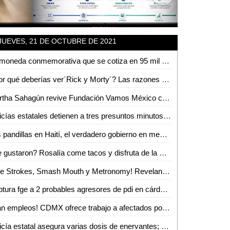
JUEVES, 21 DE OCTUBRE DE 2021
La moneda conmemorativa que se cotiza en 95 mil pesos en línea
¿Por qué deberías ver´Rick y Morty´? Las razones por las que a todos les gusta esta serie
Martha Sahagún revive Fundación Vamos México con Foro altruista
Policías estatales detienen a tres presuntos minutos después de haber robado en una televisora
Las pandillas en Haití, el verdadero gobierno en medio de la inseguridad: NYT
¿Le gustaron? Rosalía come tacos y disfruta de la música del mariachi en la CdMx
¡The Strokes, Smash Mouth y Metronomy! Revelan cartel del Corona Capital Guadalajara; te contamos todo lo que debes saber
Captura fge a 2 probables agresores de pdi en cárdenas
¡Dan empleos! CDMX ofrece trabajo a afectados por desplome de Línea 12 del Metro
Policía estatal asegura varias dosis de enervantes; hay siete detenidos