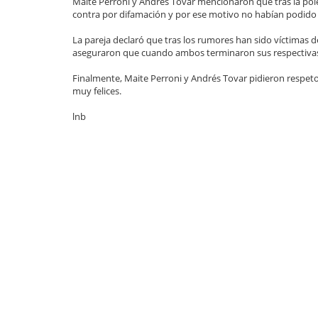
Maite Perroni y Andrés Tovar mencionaron que tras la pol
contra por difamación y por ese motivo no habían podido
La pareja declaró que tras los rumores han sido víctimas 
aseguraron que cuando ambos terminaron sus respectivas 
Finalmente, Maite Perroni y Andrés Tovar pidieron respet
muy felices.
lnb