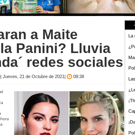
ran a Maite
la Panini? Lluvia
da´ redes sociales
co| Jueves, 21 de Octubre de 2021|
08:38
el
ta
a
ahora
la