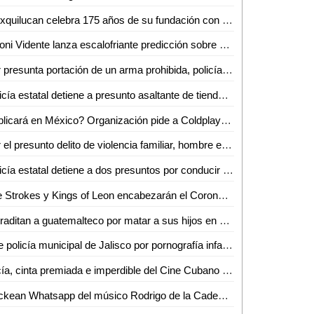
Huixquilucan celebra 175 años de su fundación con premio a las buenas prácticas
Mhoni Vidente lanza escalofriante predicción sobre Vicente Fernández
Por presunta portación de un arma prohibida, policía estatal detiene a un hombre
Policía estatal detiene a presunto asaltante de tiendas de conveniencia
¿Aplicará en México? Organización pide a Coldplay ofrecer sólo comida vegana en su gira
Por el presunto delito de violencia familiar, hombre es detenido
Policía estatal detiene a dos presuntos por conducir unidades con reporte de robo
The Strokes y Kings of Leon encabezarán el Corona Capital Guadalajara 2022
Extraditan a guatemalteco por matar a sus hijos en Tulancingo
Cae policía municipal de Jalisco por pornografía infantil
Lucía, cinta premiada e imperdible del Cine Cubano llega hoy a León
Hackean Whatsapp del músico Rodrigo de la Cadena; así estafan a la gente