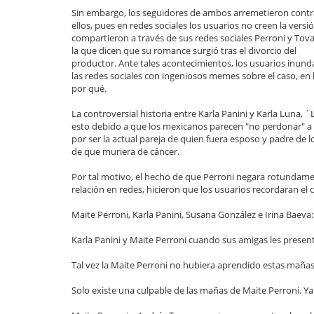
Sin embargo, los seguidores de ambos arremetieron contr
ellos, pues en redes sociales los usuarios no creen la versi
compartieron a través de sus redes sociales Perroni y Tov
la que dicen que su romance surgió tras el divorcio del
productor. Ante tales acontecimientos, los usuarios inun
las redes sociales con ingeniosos memes sobre el caso, en
por qué.
La controversial historia entre Karla Panini y Karla Luna,
esto debido a que los mexicanos parecen "no perdonar" a 
por ser la actual pareja de quien fuera esposo y padre de 
de que muriera de cáncer.
Por tal motivo, el hecho de que Perroni negara rotunda
relación en redes, hicieron que los usuarios recordaran el
Maite Perroni, Karla Panini, Susana González e Irina Baeva
Karla Panini y Maite Perroni cuando sus amigas les presen
Tal vez la Maite Perroni no hubiera aprendido estas mañas s
Solo existe una culpable de las mañas de Maite Perroni. Ya