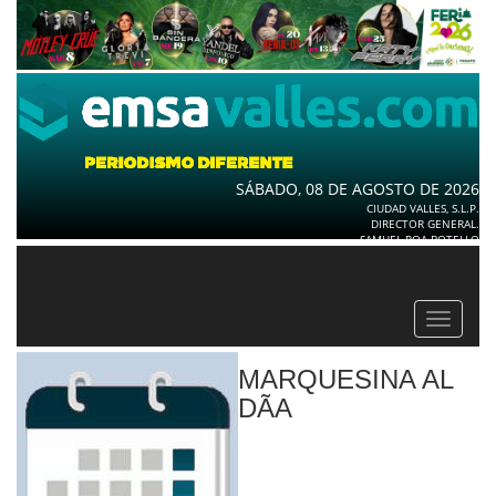
SÁBADO, 08 DE AGOSTO DE 2026
CIUDAD VALLES, S.L.P.
DIRECTOR GENERAL.
SAMUEL ROA BOTELLO
Toggle
navigat
MARQUESINA AL
DÃ­A