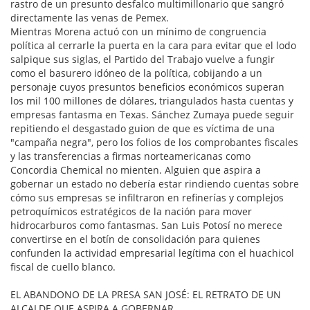
rastro de un presunto desfalco multimillonario que sangró
directamente las venas de Pemex.
Mientras Morena actuó con un mínimo de congruencia
política al cerrarle la puerta en la cara para evitar que el lodo
salpique sus siglas, el Partido del Trabajo vuelve a fungir
como el basurero idóneo de la política, cobijando a un
personaje cuyos presuntos beneficios económicos superan
los mil 100 millones de dólares, triangulados hasta cuentas y
empresas fantasma en Texas. Sánchez Zumaya puede seguir
repitiendo el desgastado guion de que es víctima de una
"campaña negra", pero los folios de los comprobantes fiscales
y las transferencias a firmas norteamericanas como
Concordia Chemical no mienten. Alguien que aspira a
gobernar un estado no debería estar rindiendo cuentas sobre
cómo sus empresas se infiltraron en refinerías y complejos
petroquímicos estratégicos de la nación para mover
hidrocarburos como fantasmas. San Luis Potosí no merece
convertirse en el botín de consolidación para quienes
confunden la actividad empresarial legítima con el huachicol
fiscal de cuello blanco.
EL ABANDONO DE LA PRESA SAN JOSÉ: EL RETRATO DE UN
ALCALDE QUE ASPIRA A GOBERNAR