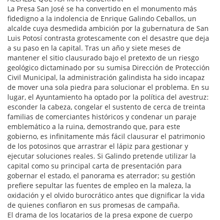
La Presa San José se ha convertido en el monumento más
fidedigno a la indolencia de Enrique Galindo Ceballos, un
alcalde cuya desmedida ambición por la gubernatura de San
Luis Potosí contrasta grotescamente con el desastre que deja
a su paso en la capital. Tras un año y siete meses de
mantener el sitio clausurado bajo el pretexto de un riesgo
geológico dictaminado por su sumisa Dirección de Protección
Civil Municipal, la administración galindista ha sido incapaz
de mover una sola piedra para solucionar el problema. En su
lugar, el Ayuntamiento ha optado por la política del avestruz:
esconder la cabeza, congelar el sustento de cerca de treinta
familias de comerciantes históricos y condenar un paraje
emblemático a la ruina, demostrando que, para este
gobierno, es infinitamente más fácil clausurar el patrimonio
de los potosinos que arrastrar el lápiz para gestionar y
ejecutar soluciones reales. Si Galindo pretende utilizar la
capital como su principal carta de presentación para
gobernar el estado, el panorama es aterrador; su gestión
prefiere sepultar las fuentes de empleo en la maleza, la
oxidación y el olvido burocrático antes que dignificar la vida
de quienes confiaron en sus promesas de campaña.
El drama de los locatarios de la presa expone de cuerpo