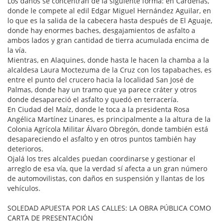
Los daños se concentran de la siguiente forma: en Cárdenas,
donde le compete al edil Edgar Miguel Hernández Aguilar, en
lo que es la salida de la cabecera hasta después de El Aguaje,
donde hay enormes baches, desgajamientos de asfalto a
ambos lados y gran cantidad de tierra acumulada encima de
la vía.
Mientras, en Alaquines, donde hasta le hacen la chamba a la
alcaldesa Laura Moctezuma de la Cruz con los tapabaches, es
entre el punto del crucero hacia la localidad San José de
Palmas, donde hay un tramo que ya parece cráter y otros
donde desapareció el asfalto y quedó en terracería.
En Ciudad del Maíz, donde le toca a la presidenta Rosa
Angélica Martínez Linares, es principalmente a la altura de la
Colonia Agrícola Militar Álvaro Obregón, donde también está
desapareciendo el asfalto y en otros puntos también hay
deterioros.
Ojalá los tres alcaldes puedan coordinarse y gestionar el
arreglo de esa vía, que la verdad sí afecta a un gran número
de automovilistas, con daños en suspensión y llantas de los
vehículos.
SOLEDAD APUESTA POR LAS CALLES: LA OBRA PÚBLICA COMO
CARTA DE PRESENTACIÓN