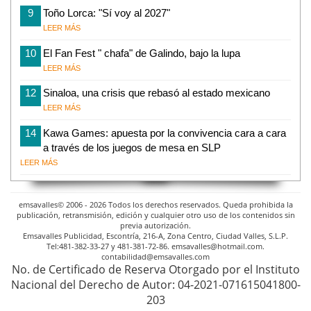
9
Toño Lorca: "Sí voy al 2027"
LEER MÁS
10
El Fan Fest " chafa" de Galindo, bajo la lupa
LEER MÁS
12
Sinaloa, una crisis que rebasó al estado mexicano
LEER MÁS
14
Kawa Games: apuesta por la convivencia cara a cara
a través de los juegos de mesa en SLP
LEER MÁS
emsavalles© 2006 - 2026 Todos los derechos reservados. Queda prohibida la
publicación, retransmisión, edición y cualquier otro uso de los contenidos sin
previa autorización.
Emsavalles Publicidad, Escontría, 216-A, Zona Centro, Ciudad Valles, S.L.P.
Tel:481-382-33-27 y 481-381-72-86. emsavalles@hotmail.com.
contabilidad@emsavalles.com
No. de Certificado de Reserva Otorgado por el Instituto
Nacional del Derecho de Autor: 04-2021-071615041800-
203