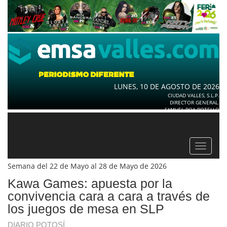
LUNES, 10 DE AGOSTO DE 2026
CIUDAD VALLES, S.L.P.
DIRECTOR GENERAL.
SAMUEL ROA BOTELLO
Toggle
navigat
Semana del 22 de Mayo al 28 de Mayo de 2026
Kawa Games: apuesta por la
convivencia cara a cara a través de
los juegos de mesa en SLP
DIARIO POTOSÍ