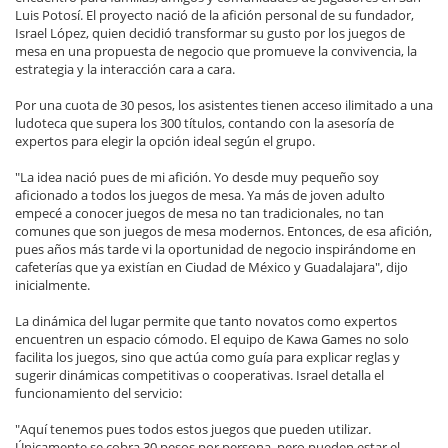
Luis Potosí. El proyecto nació de la afición personal de su fundador,
Israel López, quien decidió transformar su gusto por los juegos de
mesa en una propuesta de negocio que promueve la convivencia, la
estrategia y la interacción cara a cara.
Por una cuota de 30 pesos, los asistentes tienen acceso ilimitado a una
ludoteca que supera los 300 títulos, contando con la asesoría de
expertos para elegir la opción ideal según el grupo.
"La idea nació pues de mi afición. Yo desde muy pequeño soy
aficionado a todos los juegos de mesa. Ya más de joven adulto
empecé a conocer juegos de mesa no tan tradicionales, no tan
comunes que son juegos de mesa modernos. Entonces, de esa afición,
pues años más tarde vi la oportunidad de negocio inspirándome en
cafeterías que ya existían en Ciudad de México y Guadalajara", dijo
inicialmente.
La dinámica del lugar permite que tanto novatos como expertos
encuentren un espacio cómodo. El equipo de Kawa Games no solo
facilita los juegos, sino que actúa como guía para explicar reglas y
sugerir dinámicas competitivas o cooperativas. Israel detalla el
funcionamiento del servicio:
"Aquí tenemos pues todos estos juegos que pueden utilizar.
Únicamente se cobra 30 pesos por persona, pero pueden estar el