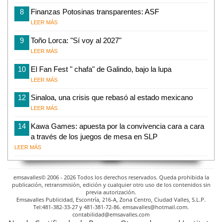
8
Finanzas Potosinas transparentes: ASF
LEER MÁS
9
Toño Lorca: "Sí voy al 2027"
LEER MÁS
10
El Fan Fest " chafa" de Galindo, bajo la lupa
LEER MÁS
12
Sinaloa, una crisis que rebasó al estado mexicano
LEER MÁS
14
Kawa Games: apuesta por la convivencia cara a cara
a través de los juegos de mesa en SLP
LEER MÁS
emsavalles© 2006 - 2026 Todos los derechos reservados. Queda prohibida la
publicación, retransmisión, edición y cualquier otro uso de los contenidos sin
previa autorización.
Emsavalles Publicidad, Escontría, 216-A, Zona Centro, Ciudad Valles, S.L.P.
Tel:481-382-33-27 y 481-381-72-86. emsavalles@hotmail.com.
contabilidad@emsavalles.com