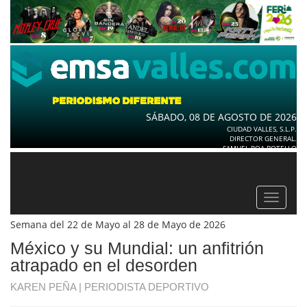
SÁBADO, 08 DE AGOSTO DE 2026
CIUDAD VALLES, S.L.P.
DIRECTOR GENERAL.
SAMUEL ROA BOTELLO
Toggle
navigat
Semana del 22 de Mayo al 28 de Mayo de 2026
México y su Mundial: un anfitrión
atrapado en el desorden
KAREN PEÑA | PERIODISTA DEPORTIVO