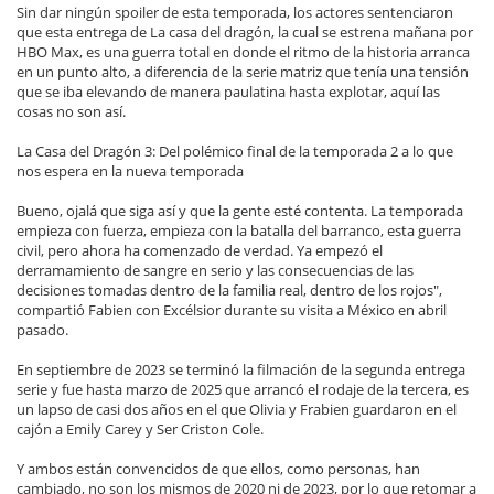
Sin dar ningún spoiler de esta temporada, los actores sentenciaron
que esta entrega de La casa del dragón, la cual se estrena mañana por
HBO Max, es una guerra total en donde el ritmo de la historia arranca
en un punto alto, a diferencia de la serie matriz que tenía una tensión
que se iba elevando de manera paulatina hasta explotar, aquí las
cosas no son así.
La Casa del Dragón 3: Del polémico final de la temporada 2 a lo que
nos espera en la nueva temporada
Bueno, ojalá que siga así y que la gente esté contenta. La temporada
empieza con fuerza, empieza con la batalla del barranco, esta guerra
civil, pero ahora ha comenzado de verdad. Ya empezó el
derramamiento de sangre en serio y las consecuencias de las
decisiones tomadas dentro de la familia real, dentro de los rojos",
compartió Fabien con Excélsior durante su visita a México en abril
pasado.
En septiembre de 2023 se terminó la filmación de la segunda entrega
serie y fue hasta marzo de 2025 que arrancó el rodaje de la tercera, es
un lapso de casi dos años en el que Olivia y Frabien guardaron en el
cajón a Emily Carey y Ser Criston Cole.
Y ambos están convencidos de que ellos, como personas, han
cambiado, no son los mismos de 2020 ni de 2023, por lo que retomar a