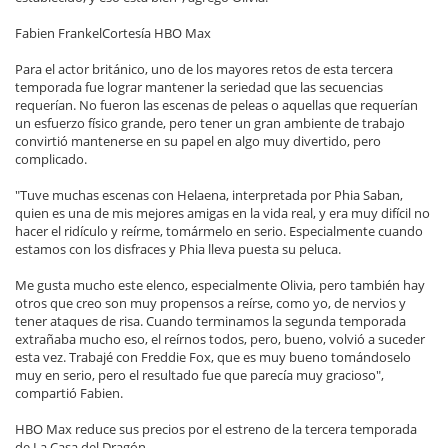
Fabien FrankelCortesía HBO Max
Para el actor británico, uno de los mayores retos de esta tercera
temporada fue lograr mantener la seriedad que las secuencias
requerían. No fueron las escenas de peleas o aquellas que requerían
un esfuerzo físico grande, pero tener un gran ambiente de trabajo
convirtió mantenerse en su papel en algo muy divertido, pero
complicado.
"Tuve muchas escenas con Helaena, interpretada por Phia Saban,
quien es una de mis mejores amigas en la vida real, y era muy difícil no
hacer el ridículo y reírme, tomármelo en serio. Especialmente cuando
estamos con los disfraces y Phia lleva puesta su peluca.
Me gusta mucho este elenco, especialmente Olivia, pero también hay
otros que creo son muy propensos a reírse, como yo, de nervios y
tener ataques de risa. Cuando terminamos la segunda temporada
extrañaba mucho eso, el reírnos todos, pero, bueno, volvió a suceder
esta vez. Trabajé con Freddie Fox, que es muy bueno tomándoselo
muy en serio, pero el resultado fue que parecía muy gracioso",
compartió Fabien.
HBO Max reduce sus precios por el estreno de la tercera temporada
de La Casa del Dragón