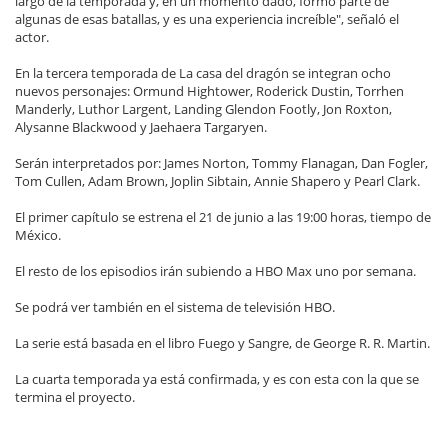
largo de la temporada y, en un momento dado, formo parte de
algunas de esas batallas, y es una experiencia increíble", señaló el
actor.
En la tercera temporada de La casa del dragón se integran ocho
nuevos personajes: Ormund Hightower, Roderick Dustin, Torrhen
Manderly, Luthor Largent, Landing Glendon Footly, Jon Roxton,
Alysanne Blackwood y Jaehaera Targaryen.
Serán interpretados por: James Norton, Tommy Flanagan, Dan Fogler,
Tom Cullen, Adam Brown, Joplin Sibtain, Annie Shapero y Pearl Clark.
El primer capítulo se estrena el 21 de junio a las 19:00 horas, tiempo de
México.
El resto de los episodios irán subiendo a HBO Max uno por semana.
Se podrá ver también en el sistema de televisión HBO.
La serie está basada en el libro Fuego y Sangre, de George R. R. Martin.
La cuarta temporada ya está confirmada, y es con esta con la que se
termina el proyecto.