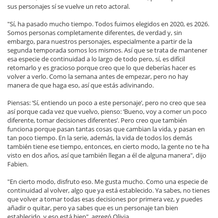
sus personajes sí se vuelve un reto actoral.
"Sí, ha pasado mucho tiempo. Todos fuimos elegidos en 2020, es 2026.
Somos personas completamente diferentes, de verdad y, sin
embargo, para nuestros personajes, especialmente a partir de la
segunda temporada somos los mismos. Así que se trata de mantener
esa especie de continuidad a lo largo de todo pero, sí, es difícil
retomarlo y es gracioso porque creo que lo que deberías hacer es
volver a verlo. Como la semana antes de empezar, pero no hay
manera de que haga eso, así que estás adivinando.
Piensas: ‘Sí, entiendo un poco a este personaje’, pero no creo que sea
así porque cada vez que vuelvo, pienso: ‘Bueno, voy a comer un poco
diferente, tomar decisiones diferentes’. Pero creo que también
funciona porque pasan tantas cosas que cambian la vida, y pasan en
tan poco tiempo. En la serie, además, la vida de todos los demás
también tiene ese tiempo, entonces, en cierto modo, la gente no te ha
visto en dos años, así que también llegan a él de alguna manera", dijo
Fabien.
"En cierto modo, disfruto eso. Me gusta mucho. Como una especie de
continuidad al volver, algo que ya está establecido. Ya sabes, no tienes
que volver a tomar todas esas decisiones por primera vez, y puedes
añadir o quitar, pero ya sabes que es un personaje tan bien
establecido, y eso está bien", agregó Olivia.