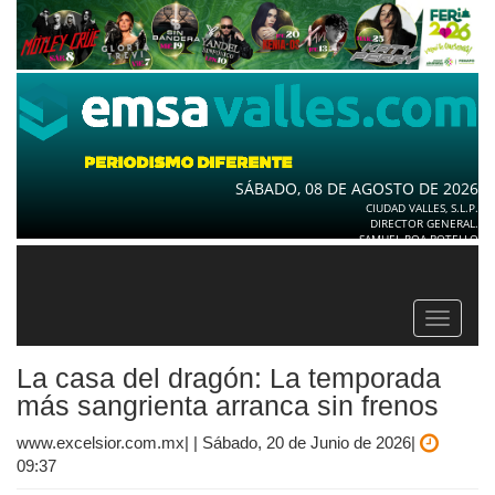
SÁBADO, 08 DE AGOSTO DE 2026
CIUDAD VALLES, S.L.P.
DIRECTOR GENERAL.
SAMUEL ROA BOTELLO
Toggle
navigat
La casa del dragón: La temporada
más sangrienta arranca sin frenos
www.excelsior.com.mx| | Sábado, 20 de Junio de 2026|
09:37