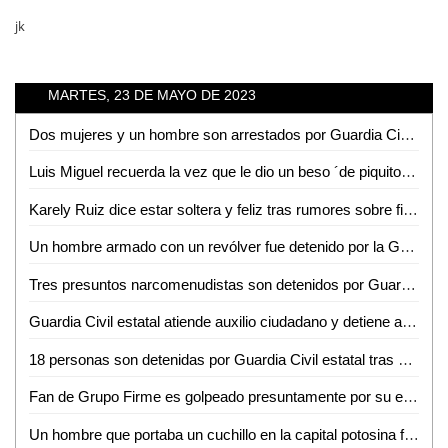
jk
MARTES, 23 DE MAYO DE 2023
Dos mujeres y un hombre son arrestados por Guardia Civil estatal por el probable delito de robo
Luis Miguel recuerda la vez que le dio un beso ´de piquito´ a María Félix
Karely Ruiz dice estar soltera y feliz tras rumores sobre fin de relación con Santa Fe Klan
Un hombre armado con un revólver fue detenido por la Guardia Civil estatal
Tres presuntos narcomenudistas son detenidos por Guardia Civil estatal; se aseguraron 121 dosis de droga
Guardia Civil estatal atiende auxilio ciudadano y detiene a presunto por daños y amenazas
18 personas son detenidas por Guardia Civil estatal tras asegurarles dosis de droga en distintos operativos
Fan de Grupo Firme es golpeado presuntamente por su equipo de seguridad en calles de la CdMx
Un hombre que portaba un cuchillo en la capital potosina fue detenido por la Guardia Civil estatal