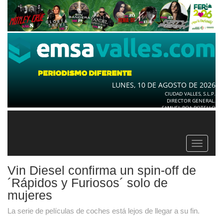
LUNES, 10 DE AGOSTO DE 2026
CIUDAD VALLES, S.L.P.
DIRECTOR GENERAL.
SAMUEL ROA BOTELLO
Toggle
navigat
Vin Diesel confirma un spin-off de
´Rápidos y Furiosos´ solo de
mujeres
La serie de películas de coches está lejos de llegar a su fin.