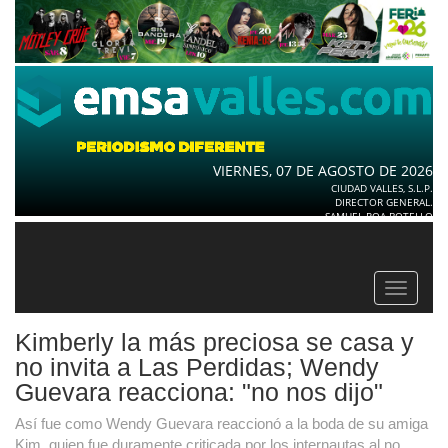
VIERNES, 07 DE AGOSTO DE 2026
CIUDAD VALLES, S.L.P.
DIRECTOR GENERAL.
SAMUEL ROA BOTELLO
Toggle
navigat
Kimberly la más preciosa se casa y
no invita a Las Perdidas; Wendy
Guevara reacciona: "no nos dijo"
Así fue como Wendy Guevara reaccionó a la boda de su amiga
Kim, quien fue duramente criticada por los internautas al no