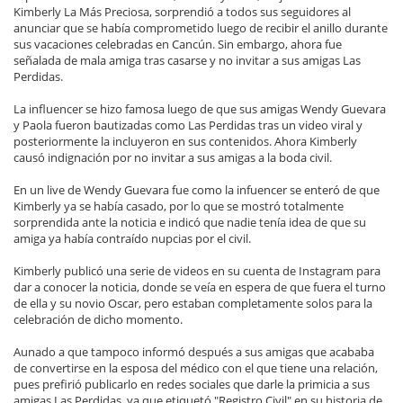
Kimberly La Más Preciosa, sorprendió a todos sus seguidores al
anunciar que se había comprometido luego de recibir el anillo durante
sus vacaciones celebradas en Cancún. Sin embargo, ahora fue
señalada de mala amiga tras casarse y no invitar a sus amigas Las
Perdidas.
La influencer se hizo famosa luego de que sus amigas Wendy Guevara
y Paola fueron bautizadas como Las Perdidas tras un video viral y
posteriormente la incluyeron en sus contenidos. Ahora Kimberly
causó indignación por no invitar a sus amigas a la boda civil.
En un live de Wendy Guevara fue como la infuencer se enteró de que
Kimberly ya se había casado, por lo que se mostró totalmente
sorprendida ante la noticia e indicó que nadie tenía idea de que su
amiga ya había contraído nupcias por el civil.
Kimberly publicó una serie de videos en su cuenta de Instagram para
dar a conocer la noticia, donde se veía en espera de que fuera el turno
de ella y su novio Oscar, pero estaban completamente solos para la
celebración de dicho momento.
Aunado a que tampoco informó después a sus amigas que acababa
de convertirse en la esposa del médico con el que tiene una relación,
pues prefirió publicarlo en redes sociales que darle la primicia a sus
amigas Las Perdidas, ya que etiquetó "Registro Civil" en su historia de