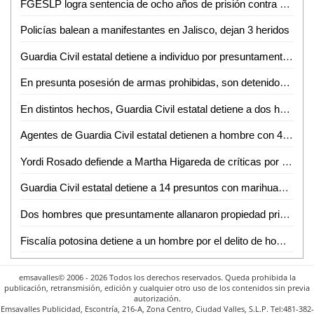
FGESLP logra sentencia de ocho años de prisión contra presunto homicida
Policías balean a manifestantes en Jalisco, dejan 3 heridos
Guardia Civil estatal detiene a individuo por presuntamente agredir a su esposa
En presunta posesión de armas prohibidas, son detenidos 2 hombres por Guardia Civil estatal
En distintos hechos, Guardia Civil estatal detiene a dos hombres por el probable delito de robo
Agentes de Guardia Civil estatal detienen a hombre con 40 "poncha llantas"
Yordi Rosado defiende a Martha Higareda de críticas por sus anécdotas: "Le creo todo"
Guardia Civil estatal detiene a 14 presuntos con marihuana y "cristal" en distintos operativos
Dos hombres que presuntamente allanaron propiedad privada, son detenidos por Guardia Civil estatal
Fiscalía potosina detiene a un hombre por el delito de homicidio calificado
emsavalles© 2006 - 2026 Todos los derechos reservados. Queda prohibida la
publicación, retransmisión, edición y cualquier otro uso de los contenidos sin previa
autorización.
Emsavalles Publicidad, Escontría, 216-A, Zona Centro, Ciudad Valles, S.L.P. Tel:481-382-