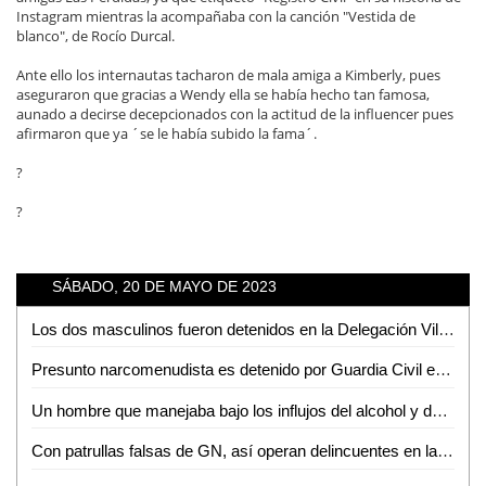
Instagram mientras la acompañaba con la canción "Vestida de
blanco", de Rocío Durcal.
Ante ello los internautas tacharon de mala amiga a Kimberly, pues
aseguraron que gracias a Wendy ella se había hecho tan famosa,
aunado a decirse decepcionados con la actitud de la influencer pues
afirmaron que ya ´se le había subido la fama´.
?
?
SÁBADO, 20 DE MAYO DE 2023
Los dos masculinos fueron detenidos en la Delegación Villa De Pozos
Presunto narcomenudista es detenido por Guardia Civil estatal con 20 dosis de "cristal"
Un hombre que manejaba bajo los influjos del alcohol y de manera peligrosa, es detenido por Guardia Civil estatal
Con patrullas falsas de GN, así operan delincuentes en la México-Cuernavaca